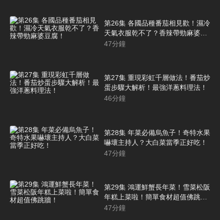
第26集 各國品種番茄相見歡！濕冷
天氣衣服乾不了？香辣帶勁麻婆豆
腐！
47
分鐘
第27集 重現彩虹千層做法！番茄炒
蛋步驟大解析！最強洋蔥料理法！
46
分鐘
第28集 年菜必備烏魚子！奇特水果
嚇壞主持人？大白菜當季正好吃！
47
分鐘
第29集 鴻運鮮蟹長年菜！雪菜松阪
年糕上菜啦！簡單食材超值佛跳
牆！
47
分鐘