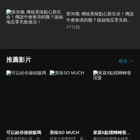
第30集 傳統美味點心新生命！傳說
中會衝浪的雞？拔絲地瓜零失敗做
法！
47
分鐘
推薦影片
收合
可以給你做頓飯嗎
美味SO MUCH
家庭8點檔轉轉發現愛
用美食慰藉心靈，在飯桌上這個中國人最傳統的聊天場域打開素人物件心門；潛移默化地引出社會熱點話題，打造一檔有趣、有用、有意義的人文類真人秀。
跟著大廚學料理，最強的料理小百科，美味SO MUCH！
繼2020年榮獲金鐘獎「生活風格節目主持人獎」，2021年再度入圍，從真理出發的家庭談話性節目，針對現代婚姻家庭議題讓您輕鬆掌握關注方向。