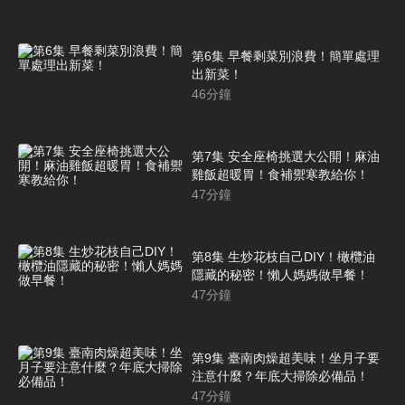
第6集 早餐剩菜別浪費！簡單處理
出新菜！
46
分鐘
第7集 安全座椅挑選大公開！麻油
雞飯超暖胃！食補禦寒教給你！
47
分鐘
第8集 生炒花枝自己DIY！橄欖油
隱藏的秘密！懶人媽媽做早餐！
47
分鐘
第9集 臺南肉燥超美味！坐月子要
注意什麼？年底大掃除必備品！
47
分鐘