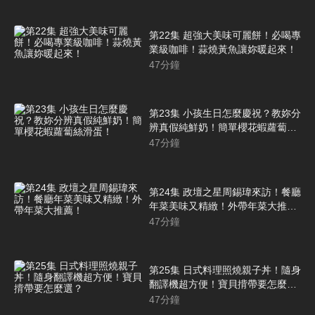
第22集 超強大美味可麗餅！必喝專
業級咖啡！蒜燒黃魚讓妳暖起來！
47
分鐘
第23集 小孩生日怎麼慶祝？教妳分
辨真假純鮮奶！簡單櫻花蝦蘿蔔絲
滑蛋！
47
分鐘
第24集 政壇之星周錫瑋來訪！餐廳
年菜美味又精緻！外帶年菜大推
薦！
47
分鐘
第25集 日式料理照燒親子丼！隨身
翻譯機超方便！寶貝揹帶要怎麼
選？
47
分鐘