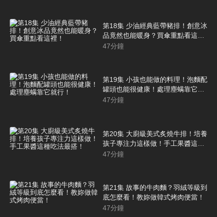
第18集 少油經典藍帶豬排！創意冰
品竟然也能暖身？買傘重點看這
裡！
47
分鐘
第19集 小孩也能做的料理！泡麵配
罐頭也能很健康！處理塵螨靠它就
行！
47
分鐘
第20集 大廚級美式炙燒牛排！培養
孩子專注力這樣做！手工果醬這種
吃法最搭！
47
分鐘
第21集 故事的牛肉麵？羽絨等級到
底怎麼看！教妳做韓式烤肉便當！
47
分鐘