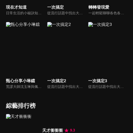
現在才知道
一次搞定
轉轉發現愛
日常生活的小秘訣知多少？由理財專家賴憲政、美麗人妻季芹，用貼近民心的實際案例、最新時事的話題來分析研討，讓你了解生活中的理財消費、民生、旅遊等問題。
從流行話題中找出大眾關心的、正在煩惱的問題，由台灣好媳婦佩甄與日本型男風田親身實驗，替觀眾解決生活的大小事，傳授生活密技讓你「一次搞定」！
一起輕鬆聊聊各色各樣的人生故事，一起發現愛！
甄心分享小琳鐺
一次搞定2
一次搞定3
荒謬大師沈玉琳與佩甄全新搭檔，兩人幽默十足、幽默風趣地為節目穿針引線，結合各領域的職場達人、專家、明星PK暢談最IN話題，在快速變化的時代給您滿滿含金量的生活好智慧！
從流行話題中找出大眾關心的、正在煩惱的問題，由台灣好媳婦佩甄與日本型男風田親身實驗，替觀眾解決生活的大小事，傳授生活密技讓你「一次搞定」！
從流行話題中找出大眾關心的、正在煩惱的問題，由台灣好媳婦佩甄與日本型男風田親身實驗，替觀眾解決生活的大小事，傳授生活密技讓你「一次搞定」！
綜藝排行榜
天才衝衝衝
9.3