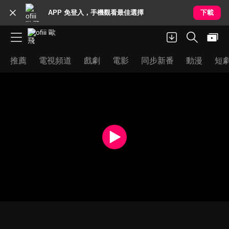
APP 免登入，手機觀看最佳選擇
下載
推薦
電視頻道
戲劇
電影
同步新番
動漫
短