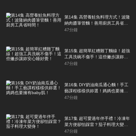
第14集 高營養鮭魚料理方式！波隆
納肉醬筆管麵！善用廚房工具省時
間！
47
分鐘
第15集 超簡單紅糟雞丁麵線！超強
工具洗碗不傷手！這些撇步讓妳安
心睡好覺！
47
分鐘
第16集 DIY奶油南瓜通心麵！手工
藝課程樣樣供妳選！媽媽也要擁有
baby肌！
47
分鐘
第17集 超可愛過年伴手禮！冷凍年
菜方便卻怕踩雷？茄子料理大變
身！
47
分鐘