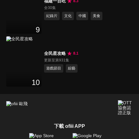
福建一百吃
8.3
全30集
紀錄片
文化
中國
美食
9
全民星攻略
8.1
更新至第931集
遊戲節目
綜藝
10
下載 ofiii APP