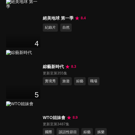
絕美地球 第一季
8.4
紀錄片
自然
4
綜藝新時代
8.3
更新至第355集
實境秀
旅遊
綜藝
職場
5
WTO姐妹會
8.9
更新至第3487集
國際
談話性節目
綜藝
娛樂