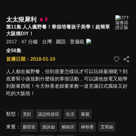
太太狠犀利
8
第11集 人人瘋野餐！寒假培養孩子美學！超簡單
大阪燒DIY！
2017
47 分鐘
台灣
國語
普遍級
全56集
首播日期：2018-01-10
人人都在瘋野餐，但到底要怎樣玩才可以玩得最潮呢？到
底要幫小孩規劃什麼樣的寒假活動，可以讓他放電又能學
到新東西呢！今天秋香老師要來教一道充滿日式風味又好
吃的大阪燒！
類型
烹飪
談話性節目
生活
家庭
來賓
顏邵安
游詠如
賴柏宗
林秋香
艾芮絲