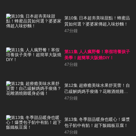
第10集 日本超夯美味甜點！蜂蜜品
質如何選？婆婆家傳超入味炒麵！
47
分鐘
第11集 人人瘋野餐！寒假培養孩子
美學！超簡單大阪燒DIY！
47
分鐘
第12集 超療癒美味水果舒芙蕾！自
己緩解媽媽手痠痛？花雕酒燒雞暖
身必備！
47
分鐘
第13集 冬季甜品暖身也暖心！爆漿
包子餡中有餡！超下飯鐵板豆腐！
47
分鐘