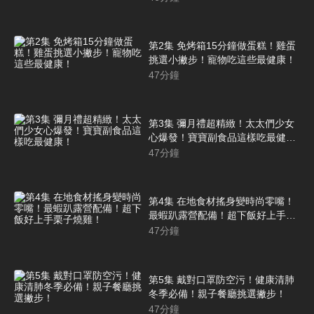
第2集 免烤箱15分鐘做蛋糕！雞蛋
挑選小撇步！寵物吃這些最健康！
47
分鐘
第3集 彌月禮超精緻！太太們少女
心爆發！寶寶副食品這樣吃最健
康！
47
分鐘
第4集 在地食材搖身變時尚零嘴！
最蝦趴露營配備！超下飯好上手栗
子燒雞！
47
分鐘
第5集 戴對口罩防空污！健康清肺
冬季必備！親子餐廳挑選撇步！
47
分鐘