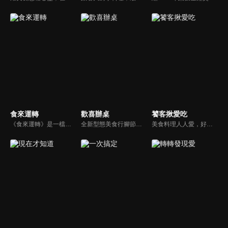
食來運轉
歡喜辦桌
饕客揪愛吃
《食來運轉》是一檔有關美食的節目。節目恪守貼近生活、生動有趣的創作目標，以介紹美食為主題的表現形式，達到「美食娛樂生活」的目的；以輕鬆詼諧、生鮮獨特的藝術形式，結交八方廚藝精英、挖掘美食秘門絕技。五湖四海，美味珍饈，探求美食新境界，為觀眾提供活色生香的視聽文化盛宴。
全新型態美食行腳節目，透過「歡喜冰箱」到各地蒐集愛心食材後，邀請鄉親朋友一起參與，傳達惜物愛物觀念，同時為各行各業勞動者煮食打氣，讓觀眾朋友們對於那些默默為台灣付出的人們，有更一層的認識及了解。
美食料理人人愛，好吃的東西就要與好朋友分享！3分鐘時間，帶您探索必吃好味道。