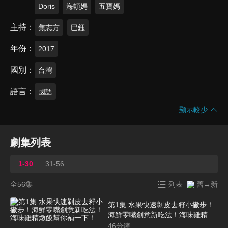
Doris
海頓媽
五寶媽
主持
焦志方
巴鈺
年份
2017
國別
台灣
語言
國語
顯示較少
劇集列表
1-30
31-56
全56集
列表
舊→新
第1集 水果快速剝皮去籽小撇步！
海鮮零嘴創意新吃法！海味雞精燉
飯幫你補一下！
46
分鐘