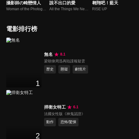
攝影師の畸戀情人
說不出口的愛
翱翔吧！藍天
Woman of the Photographs
All the Things We Never Said
RISE UP
電影排行榜
無名
8.1
梁朝偉周迅再陷諜報疑雲
歷史
懸疑
劇情片
1
捍衛女特工
6.1
法國女性版《神鬼認證》
動作
恐怖/驚悚
2