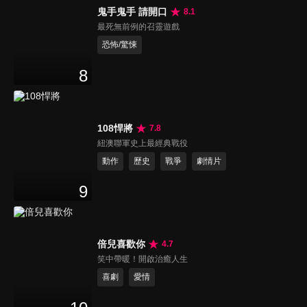
鬼手鬼手 請開口
8.1
最死無前例的召靈遊戲
恐怖/驚悚
8
108悍將
7.8
紐澳聯軍史上最經典戰役
動作
歷史
戰爭
劇情片
9
倍兒喜歡你
4.7
笑中帶暖！開啟治癒人生
喜劇
愛情