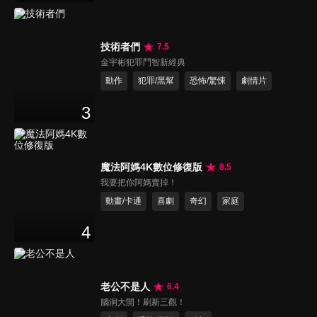
技術者們
7.5
金宇彬犯罪鬥智新經典
動作
犯罪/黑幫
恐怖/驚悚
劇情片
3
魔法阿媽4K數位修復版
8.5
我要把你阿媽賣掉！
動畫/卡通
喜劇
奇幻
家庭
4
老公不是人
6.4
腦洞大開！刷新三觀！