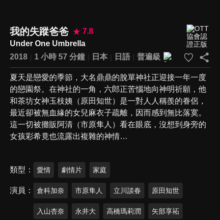
我的失蹤爸爸
7.8
Under One Umbrella
2018
1 小時 57 分鐘
日本
日語
普遍級
夏天是戀愛的季節，大名鼎鼎的脫單神社正迎接一年一度
的戀園祭。在神社的一角，六郎正苦惱地向神明祈願，他
和茶坊女神玉枝姨（原田知世）是一對人人稱羨的眷侶，
最近卻被無血緣的女兒麻衣子疏離，因而感到無比落寞。
這一切被攤販阿清（市原隼人）看在眼底，沒想到身旁的
女孩彩希竟也流露出複雜的神情…
類型
愛情
劇情片
家庭
演員
倉科加奈
市原隼人
立川談春
原田知世
入山杏奈
永井大
高橋瑪莉潤
矢部享祏