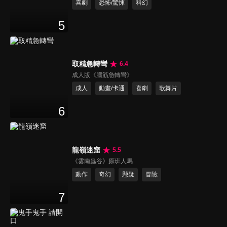
喜劇
恐怖/驚悚
科幻
5
取精急轉彎
6.4
成人版《腦筋急轉彎》
成人
動畫/卡通
喜劇
歌舞片
6
龍嶺迷窟
5.5
《雲南蟲谷》原班人馬
動作
奇幻
懸疑
冒險
7