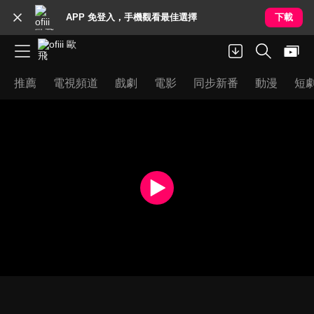
APP 免登入，手機觀看最佳選擇
下載
推薦
電視頻道
戲劇
電影
同步新番
動漫
短