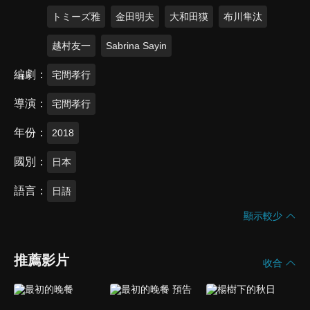
トミーズ雅
金田明夫
大和田獏
布川隼汰
越村友一
Sabrina Sayin
編劇
宅間孝行
導演
宅間孝行
年份
2018
國別
日本
語言
日語
顯示較少
推薦影片
收合