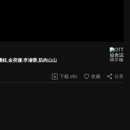
優鉉,金荷娜,李濬榮,肌肉山山
下載 ofiii
收藏
分享