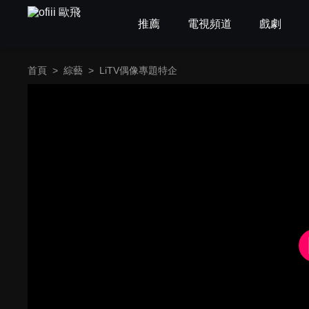
推薦
電視頻道
戲劇
首頁
>
綜藝
>
LiTV偶像專題特企