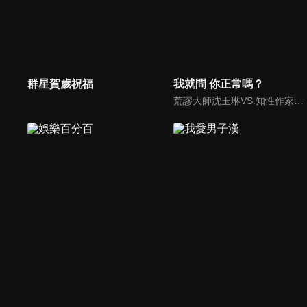
群星賀歲祝福
我就問 你正常嗎？
荒謬大師沈玉琳VS.知性作家​​于美人，首次聯手主持！雙方展現犀利又幽默的獨特主持風格引爆辛辣話題！