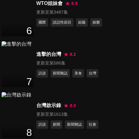
利夜酵素 代言記者會
WTO姐妹會
8.9
35
分鐘
更新至第3487集
國際
談話性節目
綜藝
娛樂
第998集 田馥甄〈田調〉Live
6
in Life 野地小巡演 - 高雄衛武
5
分鐘
營戶外劇場
進擊的台灣
8.2
第999集 中信兄弟Passion
更新至第586集
Sisters - Wendy璇璇,
6
分鐘
瑄,Winnie維尼,芊芊,牛奶,衣宸,
訪談
新聞雜誌
美食
台灣
莎莎專訪
7
第1000集 中信兄弟Passion
Sisters - 邊荷律,李丹妃專訪
11
分鐘
台灣啟示錄
8.6
更新至第1613集
第1001集 中信兄弟Passion
訪談
新聞
新聞雜誌
社會
Sisters -中信啦啦隊- 短今,小
8
10
分鐘
迪,凱蒂專訪