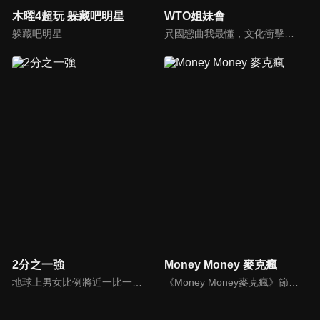
木曜4超玩 躲藏吧明星
WTO姐妹會
躲藏吧明星
異國戀曲我最懂，文化衝擊大不同！到底新住民怎麼看台灣？讓我們與主持人和來自世界各地的外國朋友，一起聊聊不同國家文化差異、衝擊、風俗、語言學習經驗、婚姻生活等。
2分之一強
Money Money 麥克瘋
地球上男女比例將近一比一，也就是有二分之一的女人。我們認為新世代的女人不論在能力、經濟、教育、工作上都不輸男人，這些獨立自主的女人早已撐起半邊天，她們有自己的價值觀和感情觀，我們稱她們是『二分之一強』。
《Money Money麥克瘋》節目強調不比音準、不比音色，也不比外型、外貌、氣質、長相等如何，只強調只要歌詞記得牢，就可以參加比賽。