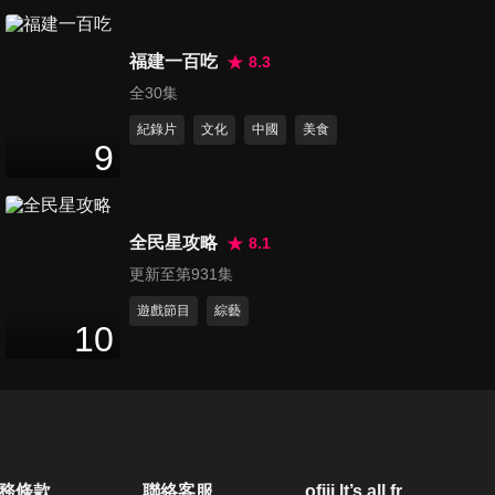
第1002集 中信兄弟Passion
福建一百吃
Sisters - 妮可,曼容專訪
8.3
6
分鐘
全30集
紀錄片
文化
中國
美食
第1003集 泰劇《天使先生的使
9
命》Judo專訪
14
分鐘
全民星攻略
8.1
第1004集 泰劇《SWING KICK
更新至第931集
拳擊手》Team于希恒專訪
8
分鐘
遊戲節目
綜藝
10
第1005集 「洗手新日常：全民
ALL IN」洗手歌徵選記者會 -
21
分鐘
河智媛,廉世彬,禹洙漢
第1006集 2025 AB6IX
務條款
聯絡客服
ofiii lt’s all free