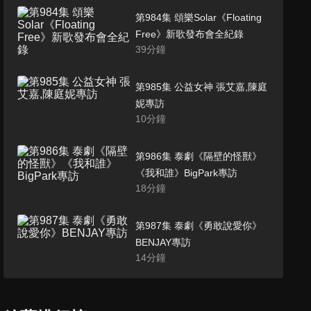
第984集 頌樂Solar《Floating
Free》新歌發布會全紀錄
39
分鐘
第985集 公益女神 張艾嘉,陳庭
妮專訪
10
分鐘
第986集 泰劇《隔壁的怪獸》
《我和誰》BigPark專訪
18
分鐘
第987集 泰劇《勇敢說愛你》
BENJAY專訪
14
分鐘
第988集 金泰希 君綺電波代言