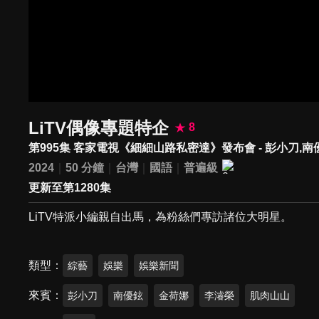
LiTV偶像專題特企
8
第995集 客家電視《細細山路私密達》發布會 - 彭小刀,南
2024
50 分鐘
台灣
國語
普遍級
更新至第1280集
LiTV特派小編親自出馬，為粉絲們專訪諸位大明星。
類型
綜藝
娛樂
娛樂新聞
來賓
彭小刀
南優鉉
金荷娜
李濬榮
肌肉山山