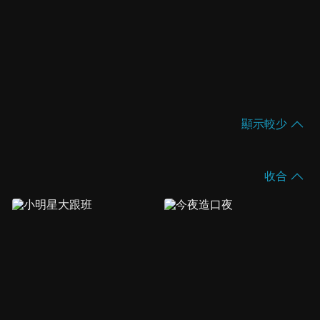
顯示較少
收合