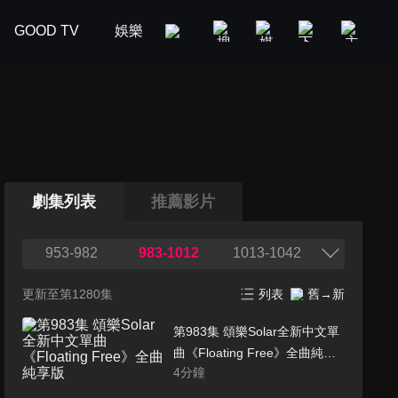
GOOD TV
娛樂
美食旅遊
新聞政論
汽車
劇集列表
推薦影片
953-982
983-1012
1013-1042
更新至第1280集
列表
舊→新
第983集 頌樂Solar全新中文單
曲《Floating Free》全曲純享
4
分鐘
版