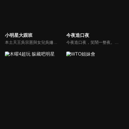
小明星大跟班
今夜造口夜
本土天王吳宗憲與女兒吳姍儒（Sandy）搭檔主持，每集邀請來賓暢談演藝圈大小事，父女檔聯手笑果十足，老梗搭上新世代，最新組合強勢登場！
今夜造口夜，笑鬧一整夜。以網路自製嘲諷節目走紅、在網路擁有廣大支持群眾和影響力的主播「視網膜」，藉此一揉合綜藝與喜劇之談話性節目，帶觀眾以輕鬆之方式，瞭解時下最熱門、最能引起共鳴的社會議題、現象和人物。 多元的切入角度、最輕鬆易懂的議題剖析、言論尺度不設限！