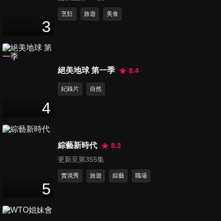
第993集 性感精靈 全恩菲專訪
烹飪
旅遊
美食
3
7
分鐘
第994集 甜美女神 李雅英專訪
絕美地球 第一季
8.4
5
分鐘
紀錄片
自然
4
第995集 客家電視《細細山路
私密達》發布會 - 彭小刀,南優
50
分鐘
鉉,金荷娜,李濬榮,肌肉山山
綜藝新時代
8.3
更新至第355集
第996集 客家電視《細細山路
私密達》媒體聯訪 - 彭小刀,南
實境秀
旅遊
綜藝
職場
5
31
分鐘
優鉉,金荷娜,李濬榮,肌肉山山
第997集 木村拓哉 Simply新普