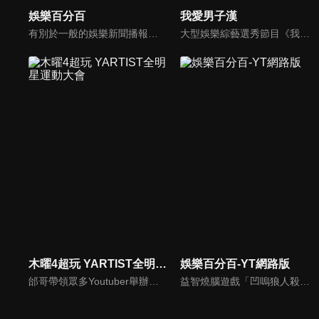
娛樂百分百
我愛男子漢
有別於一般的娛樂新聞播報，透過遊戲、粉絲互動認識大明星們的真性情，歌唱單元讓你享受歌手們天籟般的歌聲，各式專題報導是為最佳懶人包，掌握最新娛樂動態，求新求變的節目單元刺激你的感官、滿足你的視覺，帶給你滿滿的歡笑，洗去整日的疲憊！
大型娛樂綜藝選秀節目《我愛男子漢》強勢登場！打造全新華語男子團體！各個參賽者無不卯足全力，使出看家本領只為登上夢想殿堂！為了擄獲評審芳心，哪些參賽者會使出意想不到的絕招呢？獨家精彩內容搶先看，想知道有什麼大來賓大駕光臨？想知道有那些爆笑互動內容？
木曜4超玩 YARTIST全明星運動大會
娛樂百分百-YT網路版
邰哥帶領眾多Youtuber舉辦運動會，全部人都動起來！木曜4超玩傾盡全力全新大型力作，集結YARTIST一同揮灑汗水爭取榮譽！
益智燒腦遊戲「凹嗚狼人殺」激發你的邏輯推理能力，偶像巨星雲集，全球娛樂資訊，一手掌握不脫節！2025全新升級改版，盡在《娛樂百分百-YT網路版》！