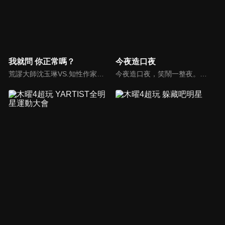
我就問 你正常嗎？
今夜造口夜
荒謬大師沈玉琳VS.知性作家​​于美人，首次聯手主持！雙方展現犀利又幽默的獨特主持風格引爆辛辣話題！
今夜造口夜，笑鬧一整夜。以網路自製嘲諷節目走紅、在網路擁有廣大支持群眾和影響力的主播「視網膜」，藉此一揉合綜藝與喜劇之談話性節目，帶觀眾以輕鬆之方式，瞭解時下最熱門、最能引起共鳴的社會議題、現象和人物。 多元的切入角度、最輕鬆易懂的議題剖析、言論尺度不設限！