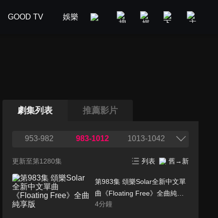
GOOD TV
娛樂
美食旅遊
新聞政論
汽車
劇集列表
推薦影片
953-982
983-1012
1013-1042
更新至第1280集
列表
舊→新
第983集 頌樂Solar全新中文單
曲《Floating Free》全曲純享
4
分鐘
版