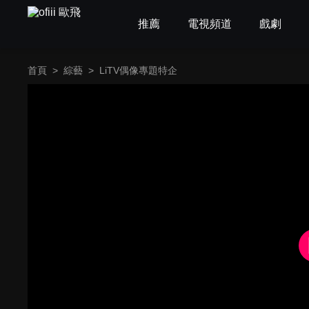
推薦
電視頻道
戲劇
首頁
>
綜藝
>
LiTV偶像專題特企