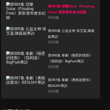
第984集 頌樂Solar《Floating
Free》新歌發布會全紀錄
39
分鐘
第985集 公益女神 張艾嘉,陳庭
妮專訪
10
分鐘
第986集 泰劇《隔壁的怪獸》
《我和誰》BigPark專訪
18
分鐘
第987集 泰劇《勇敢說愛你》
BENJAY專訪
14
分鐘
第988集 金泰希 君綺電波代言