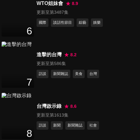
利夜酵素 代言記者會
WTO姐妹會
8.9
35
分鐘
更新至第3487集
國際
談話性節目
綜藝
娛樂
第998集 田馥甄〈田調〉Live
6
in Life 野地小巡演 - 高雄衛武
5
分鐘
營戶外劇場
進擊的台灣
8.2
第999集 中信兄弟Passion
更新至第586集
Sisters - Wendy璇璇,
6
分鐘
瑄,Winnie維尼,芊芊,牛奶,衣宸,
訪談
新聞雜誌
美食
台灣
莎莎專訪
7
第1000集 中信兄弟Passion
Sisters - 邊荷律,李丹妃專訪
11
分鐘
台灣啟示錄
8.6
更新至第1613集
第1001集 中信兄弟Passion
訪談
新聞
新聞雜誌
社會
Sisters -中信啦啦隊- 短今,小
8
10
分鐘
迪,凱蒂專訪