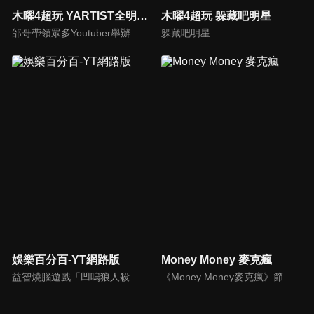
木曜4超玩 YARTIST全明星運動大會
木曜4超玩 躲藏吧明星
邰哥帶領眾多Youtuber舉辦運動會，全部人都動起來！木曜4超玩傾盡全力全新大型力作，集結YARTIST一同揮灑汗水爭取榮譽！
躲藏吧明星
娛樂百分百-YT網路版
Money Money 麥克瘋
益智燒腦遊戲「凹嗚狼人殺」激發你的邏輯推理能力，偶像巨星雲集，全球娛樂資訊，一手掌握不脫節！2025全新升級改版，盡在《娛樂百分百-YT網路版》！
《Money Money麥克瘋》節目強調不比音準、不比音色，也不比外型、外貌、氣質、長相等如何，只強調只要歌詞記得牢，就可以參加比賽。