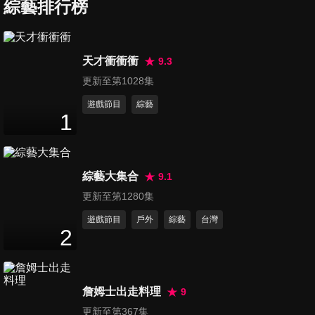
記者會全紀錄
綜藝排行榜
41
分鐘
第989集 伍佰 ＆ China Blue
天才衝衝衝
9.3
Rock Star2演唱會-台北站
更新至第1028集
7
分鐘
遊戲節目
綜藝
1
第990集 伍佰 ＆ China Blue
Rock Star2演唱會-台北站巨星
2
分鐘
花籃
綜藝大集合
9.1
第991集 EXILE 放浪兄弟媒體
更新至第1280集
聯訪完整記錄
遊戲節目
戶外
綜藝
台灣
30
分鐘
2
第992集 徐佳瑩「變得有些奢
侈的事」巡迴演唱會
詹姆士出走料理
9
2
分鐘
更新至第367集