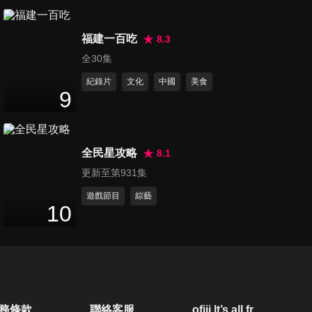
第1002集 中信兄弟Passion
福建一百吃
Sisters - 妮可,曼容專訪
8.3
6
分鐘
全30集
紀錄片
文化
中國
美食
第1003集 泰劇《天使先生的使
9
命》Judo專訪
14
分鐘
全民星攻略
8.1
第1004集 泰劇《SWING KICK
更新至第931集
拳擊手》Team于希恒專訪
8
分鐘
遊戲節目
綜藝
10
第1005集 「洗手新日常：全民
ALL IN」洗手歌徵選記者會 -
21
分鐘
河智媛,廉世彬,禹洙漢
第1006集 2025 AB6IX
務條款
聯絡客服
ofiii lt’s all free