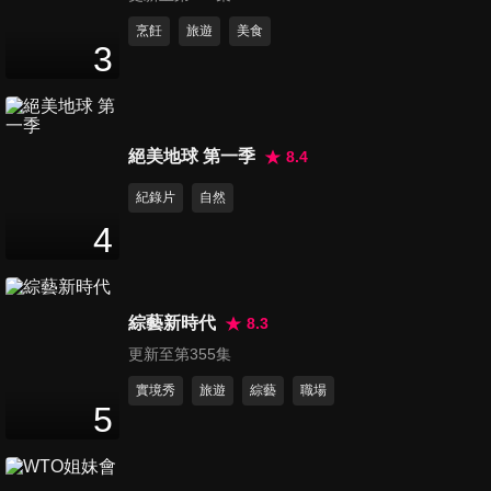
第993集 性感精靈 全恩菲專訪
烹飪
旅遊
美食
3
7
分鐘
第994集 甜美女神 李雅英專訪
絕美地球 第一季
8.4
5
分鐘
紀錄片
自然
4
第995集 客家電視《細細山路
私密達》發布會 - 彭小刀,南優
50
分鐘
鉉,金荷娜,李濬榮,肌肉山山
綜藝新時代
8.3
更新至第355集
第996集 客家電視《細細山路
私密達》媒體聯訪 - 彭小刀,南
實境秀
旅遊
綜藝
職場
5
31
分鐘
優鉉,金荷娜,李濬榮,肌肉山山
第997集 木村拓哉 Simply新普