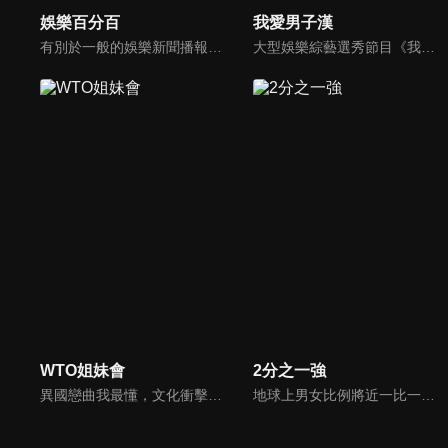
娛樂百分百
我愛男子漢
有別於一般的娛樂新聞播報，透過遊戲、粉絲互動認識大明星們的真性情，歌唱單元讓你享受歌手們天籟般的歌聲，各式專題報導是為最佳懶人包，掌握最新娛樂動態，求新求變的節目單元刺激你的感官、滿足你的視覺，帶給你滿滿的歡笑，洗去整日的疲憊！
大型娛樂綜藝選秀節目《我愛男子漢》強勢登場！打造全新華語男子團體！各個參賽者無不卯足全力，使出看家本領只為登上夢想殿堂！為了擄獲評審芳心，哪些參賽者會使出意想不到的絕招呢？獨家精彩內容搶先看，想知道有什麼大來賓大駕光臨？想知道有那些爆笑互動內容？
WTO姐妹會
2分之一強
異國戀曲我最懂，文化衝擊大不同！到底新住民怎麼看台灣？讓我們與主持人和來自世界各地的外國朋友，一起聊聊不同國家文化差異、衝擊、風俗、語言學習經驗、婚姻生活等。
地球上男女比例將近一比一，也就是有二分之一的女人。我們認為新世代的女人不論在能力、經濟、教育、工作上都不輸男人，這些獨立自主的女人早已撐起半邊天，她們有自己的價值觀和感情觀，我們稱她們是『二分之一強』。