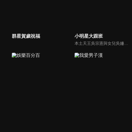
群星賀歲祝福
小明星大跟班
本土天王吳宗憲與女兒吳姍儒（Sandy）搭檔主持，每集邀請來賓暢談演藝圈大小事，父女檔聯手笑果十足，老梗搭上新世代，最新組合強勢登場！