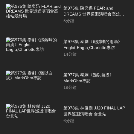
第975集 陳奕迅 FEAR and
DREAMS 世界巡迴演唱會高雄站
最終場
5
分鐘
第976集 泰劇《鐵銹味的雨滴》
Englot-Engfa,Charlotte專訪
14
分鐘
第977集 泰劇《難以自拔》
MarkOhm專訪
19
分鐘
第978集 林俊傑 JJ20 FINAL LAP
世界巡迴演唱會 台北站
6
分鐘