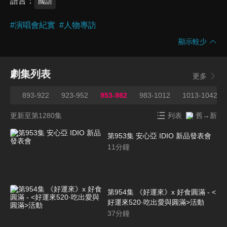
語言
國語
#
演唱會紀實
#
人物專訪
顯示較少
劇集列表
更多
892
893-922
923-952
953-982
983-1012
1013-1042
更新至第1280集
列表
舊→新
第953集 安心亞 IDIO 新品發表會
11
分鐘
第954集 《好運來》x 好食圓滿 - <
好運來520·吃出愛與圓滿>活動
37
分鐘