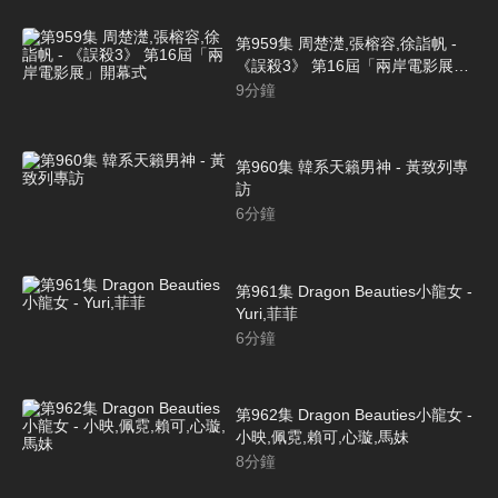
第959集 周楚濋,張榕容,徐詣帆 -
《誤殺3》 第16屆「兩岸電影展」
開幕式
9
分鐘
第960集 韓系天籟男神 - 黃致列專
訪
6
分鐘
第961集 Dragon Beauties小龍女 -
Yuri,菲菲
6
分鐘
第962集 Dragon Beauties小龍女 -
小映,佩霓,賴可,心璇,馬妹
8
分鐘