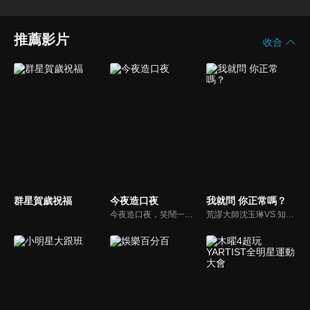
推薦影片
收合
群星賀歲祝福
今夜造口夜
我就問 你正常嗎？
今夜造口夜，笑鬧一整夜。以網路自製嘲諷節目走紅、在網路擁有廣大支持群眾和影響力的主播「視網膜」，藉此一揉合綜藝與喜劇之談話性節目，帶觀眾以輕鬆之方式，瞭解時下最熱門、最能引起共鳴的社會議題、現象和人物。 多元的切入角度、最輕鬆易懂的議題剖析、言論尺度不設限！
荒謬大師沈玉琳VS.知性作家​​于美人，首次聯手主持！雙方展現犀利又幽默的獨特主持風格引爆辛辣話題！