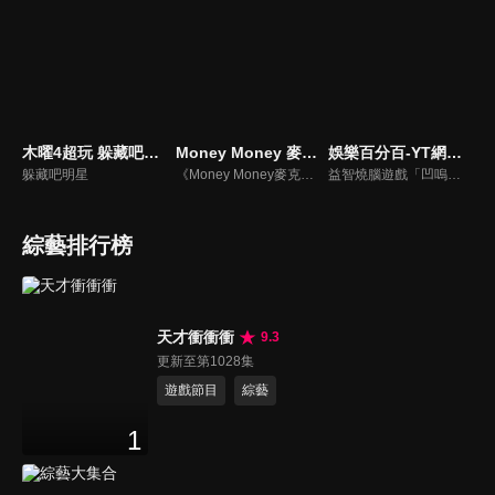
木曜4超玩 躲藏吧明星
Money Money 麥克瘋
娛樂百分百-YT網路版
躲藏吧明星
《Money Money麥克瘋》節目強調不比音準、不比音色，也不比外型、外貌、氣質、長相等如何，只強調只要歌詞記得牢，就可以參加比賽。
益智燒腦遊戲「凹嗚狼人殺」激發你的邏輯推理能力，偶像巨星雲集，全球娛樂資訊，一手掌握不脫節！2025全新升級改版，盡在《娛樂百分百-YT網路版》！
綜藝排行榜
天才衝衝衝
9.3
更新至第1028集
遊戲節目
綜藝
1