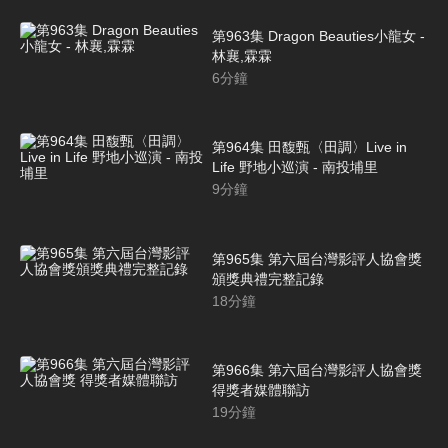
第963集 Dragon Beauties小龍女 -
林襄,霖霖
6
分鐘
第964集 田馥甄〈田調〉Live in
Life 野地小巡演 - 南投埔里
9
分鐘
第965集 第六屆台灣影評人協會獎
頒獎典禮完整記錄
18
分鐘
第966集 第六屆台灣影評人協會獎
得獎者媒體聯訪
19
分鐘