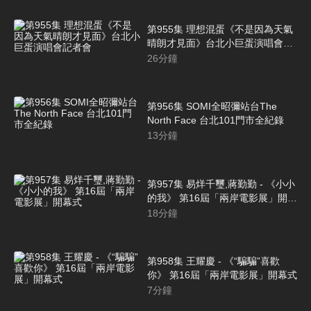
第955集 理想混蛋《不是因為天氣
晴朗才見面》台北小巨蛋演唱會記
者會
26
分鐘
第956集 SOMI全昭彌站台The
North Face 台北101門市全紀錄
13
分鐘
第957集 易烊千璽,蔣勤勤 - 《小小
的我》 第16屆「兩岸電影展」開幕
式
18
分鐘
第958集 王耀慶 - 《“騙騙”喜歡
你》 第16屆「兩岸電影展」開幕式
7
分鐘