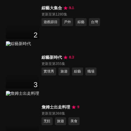
綜藝大集合
9.1
更新至第1280集
遊戲節目
戶外
綜藝
台灣
2
綜藝新時代
8.3
更新至第355集
實境秀
旅遊
綜藝
職場
3
詹姆士出走料理
9
更新至第368集
烹飪
旅遊
美食