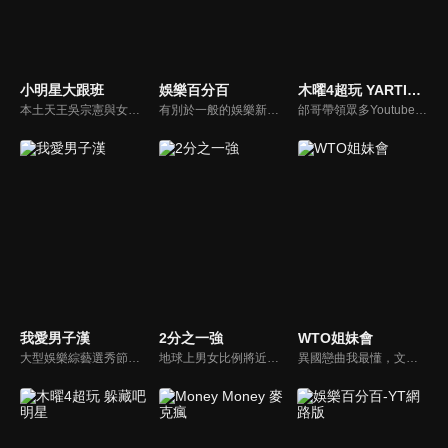
小明星大跟班
娛樂百分百
木曜4超玩 YARTIST全明星運動大會
本土天王吳宗憲與女兒吳姍儒（Sandy）搭檔主持，每集邀請來賓暢談演藝圈大小事，父女檔聯手笑果十足，老梗搭上新世代，最新組合強勢登場！
有別於一般的娛樂新聞播報，透過遊戲、粉絲互動認識大明星們的真性情，歌唱單元讓你享受歌手們天籟般的歌聲，各式專題報導是為最佳懶人包，掌握最新娛樂動態，求新求變的節目單元刺激你的感官、滿足你的視覺，帶給你滿滿的歡笑，洗去整日的疲憊！
邰哥帶領眾多Youtuber舉辦運動會，全部人都動起來！木曜4超玩傾盡全力全新大型力作，集結YARTIST一同揮灑汗水爭取榮譽！
我愛男子漢
2分之一強
WTO姐妹會
大型娛樂綜藝選秀節目《我愛男子漢》強勢登場！打造全新華語男子團體！各個參賽者無不卯足全力，使出看家本領只為登上夢想殿堂！為了擄獲評審芳心，哪些參賽者會使出意想不到的絕招呢？獨家精彩內容搶先看，想知道有什麼大來賓大駕光臨？想知道有那些爆笑互動內容？
地球上男女比例將近一比一，也就是有二分之一的女人。我們認為新世代的女人不論在能力、經濟、教育、工作上都不輸男人，這些獨立自主的女人早已撐起半邊天，她們有自己的價值觀和感情觀，我們稱她們是『二分之一強』。
異國戀曲我最懂，文化衝擊大不同！到底新住民怎麼看台灣？讓我們與主持人和來自世界各地的外國朋友，一起聊聊不同國家文化差異、衝擊、風俗、語言學習經驗、婚姻生活等。