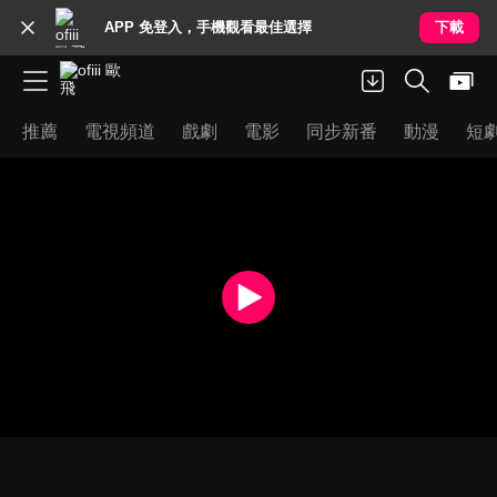
APP 免登入，手機觀看最佳選擇
下載
推薦
電視頻道
戲劇
電影
同步新番
動漫
短