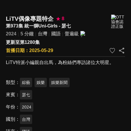
LiTV偶像專題特企
8
第973集 統一獅Uni-Girls - 瑟七
2024
5 分鐘
台灣
國語
普遍級
更新至第1280集
首播日期：2025-05-29
LiTV特派小編親自出馬，為粉絲們專訪諸位大明星。
類型
綜藝
娛樂
娛樂新聞
來賓
瑟七
年份
2024
國別
台灣