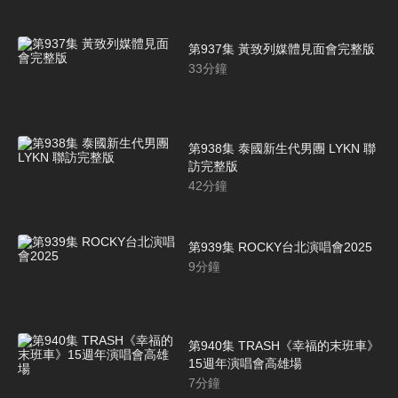
第937集 黃致列媒體見面會完整版
33
分鐘
第938集 泰國新生代男團 LYKN 聯
訪完整版
42
分鐘
第939集 ROCKY台北演唱會2025
9
分鐘
第940集 TRASH《幸福的末班車》
15週年演唱會高雄場
7
分鐘