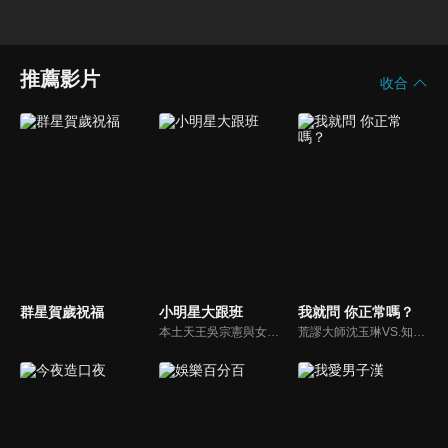
推薦影片
收合
群星賀歲祝福
小明星大跟班
我就問 你正常嗎？
本土天王吳宗憲與女兒吳姍儒（Sandy）搭檔主持，每集邀請來賓暢談演藝圈大小事，父女檔聯手笑果十足，老梗搭上新世代，最新組合強勢登場！
荒謬大師沈玉琳VS.知性作家​​于美人，首次聯手主持！雙方展現犀利又幽默的獨特主持風格引爆辛辣話題！