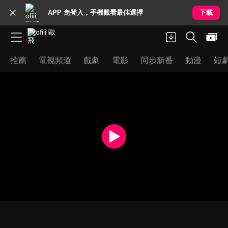
APP 免登入，手機觀看最佳選擇
下載
推薦
電視頻道
戲劇
電影
同步新番
動漫
短