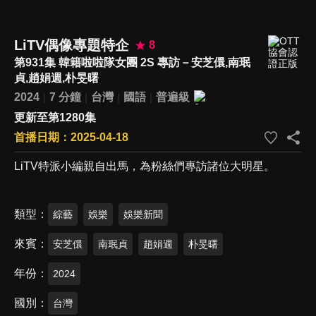
LiTV偶像專題特企
8
第931集 韓籍啦啦隊女團 2S 專訪－安芝儇,南珉
貞,趙娟週,朴旻曙
2024
7 分鐘
台灣
國語
普遍級
更新至第1280集
首播日期：2025-04-18
LiTV特派小編親自出馬，為粉絲們專訪諸位大明星。
類型
綜藝
娛樂
娛樂新聞
來賓
安芝儇
南珉貞
趙娟週
朴旻曙
年份
2024
國別
台灣