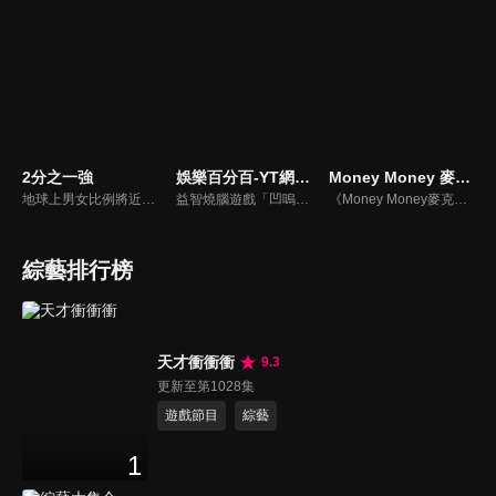
2分之一強
娛樂百分百-YT網路版
Money Money 麥克瘋
地球上男女比例將近一比一，也就是有二分之一的女人。我們認為新世代的女人不論在能力、經濟、教育、工作上都不輸男人，這些獨立自主的女人早已撐起半邊天，她們有自己的價值觀和感情觀，我們稱她們是『二分之一強』。
益智燒腦遊戲「凹嗚狼人殺」激發你的邏輯推理能力，偶像巨星雲集，全球娛樂資訊，一手掌握不脫節！2025全新升級改版，盡在《娛樂百分百-YT網路版》！
《Money Money麥克瘋》節目強調不比音準、不比音色，也不比外型、外貌、氣質、長相等如何，只強調只要歌詞記得牢，就可以參加比賽。
綜藝排行榜
天才衝衝衝
9.3
更新至第1028集
遊戲節目
綜藝
1