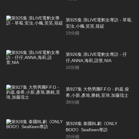
第925集 浪LIVE電豹女專訪 - 草莓,
安汝,小楓,笑笑,筱緹
19
分鐘
第926集 浪LIVE電豹女專訪 - 仔
仔,ANNA,海莉,語萱,NIA
10
分鐘
第927集 大勢男團F.F.O - 鈞嘉,俊
希,小新,彥旭,勝銘,至琦,加藤琉士
38
分鐘
第928集 泰國BL劇《ONLY
BOO!》SeaKeen專訪
20
分鐘