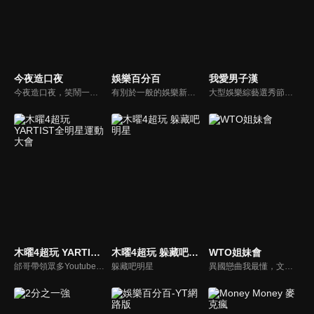
今夜造口夜
娛樂百分百
我愛男子漢
今夜造口夜，笑鬧一整夜。以網路自製嘲諷節目走紅、在網路擁有廣大支持群眾和影響力的主播「視網膜」，藉此一揉合綜藝與喜劇之談話性節目，帶觀眾以輕鬆之方式，瞭解時下最熱門、最能引起共鳴的社會議題、現象和人物。 多元的切入角度、最輕鬆易懂的議題剖析、言論尺度不設限！
有別於一般的娛樂新聞播報，透過遊戲、粉絲互動認識大明星們的真性情，歌唱單元讓你享受歌手們天籟般的歌聲，各式專題報導是為最佳懶人包，掌握最新娛樂動態，求新求變的節目單元刺激你的感官、滿足你的視覺，帶給你滿滿的歡笑，洗去整日的疲憊！
大型娛樂綜藝選秀節目《我愛男子漢》強勢登場！打造全新華語男子團體！各個參賽者無不卯足全力，使出看家本領只為登上夢想殿堂！為了擄獲評審芳心，哪些參賽者會使出意想不到的絕招呢？獨家精彩內容搶先看，想知道有什麼大來賓大駕光臨？想知道有那些爆笑互動內容？
木曜4超玩 YARTIST全明星運動大會
木曜4超玩 躲藏吧明星
WTO姐妹會
邰哥帶領眾多Youtuber舉辦運動會，全部人都動起來！木曜4超玩傾盡全力全新大型力作，集結YARTIST一同揮灑汗水爭取榮譽！
躲藏吧明星
異國戀曲我最懂，文化衝擊大不同！到底新住民怎麼看台灣？讓我們與主持人和來自世界各地的外國朋友，一起聊聊不同國家文化差異、衝擊、風俗、語言學習經驗、婚姻生活等。