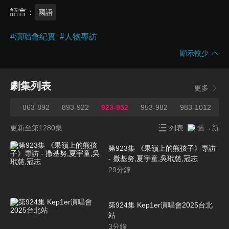
語言
國語
#
演唱會紀實
#
人物專訪
顯示較少
劇集列表
更多
862
863-892
893-922
923-952
953-982
983-1012
1
更新至第1280集
列表
舊→新
第923集 《果嶺上的熊孩子》專訪
- 撒基努,夏宇童,吳玳慈,冠志
29
分鐘
第924集 Kep1er演唱會2025台北
站
3
分鐘