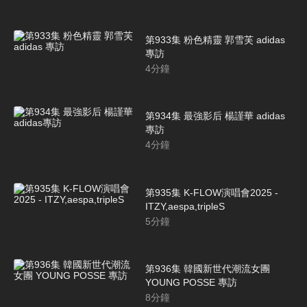
第933集 粉色精靈 郭雪芙 adidas
專訪
4
分鐘
第934集 最強影后 楊謹華 adidas
專訪
4
分鐘
第935集 K-FLOW演唱會2025 -
ITZY,aespa,tripleS
5
分鐘
第936集 韓國新世代潮流女團
YOUNG POSSE 專訪
8
分鐘