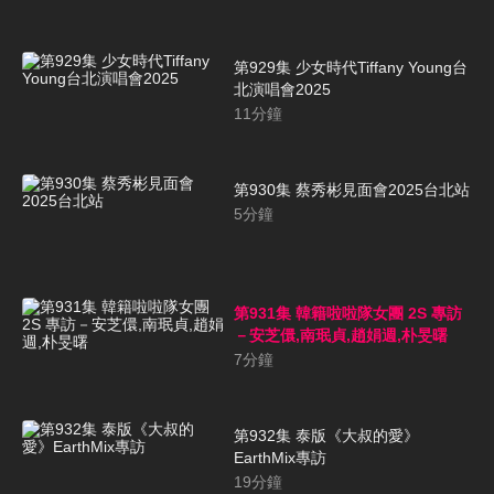
第929集 少女時代Tiffany Young台
北演唱會2025
11
分鐘
第930集 蔡秀彬見面會2025台北站
5
分鐘
第931集 韓籍啦啦隊女團 2S 專訪
－安芝儇,南珉貞,趙娟週,朴旻曙
7
分鐘
第932集 泰版《大叔的愛》
EarthMix專訪
19
分鐘