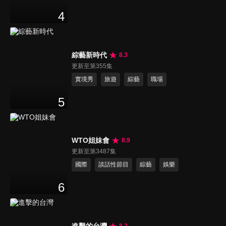
4
綜藝新時代
8.3
更新至第355集
實境秀
旅遊
綜藝
職場
5
WTO姐妹會
8.9
更新至第3487集
國際
談話性節目
綜藝
娛樂
6
進擊的台灣
8.2