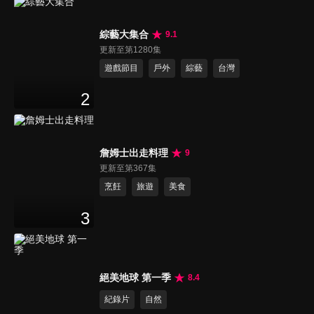
綜藝大集合
9.1
更新至第1280集
遊戲節目
戶外
綜藝
台灣
2
詹姆士出走料理
9
更新至第367集
烹飪
旅遊
美食
3
絕美地球 第一季
8.4
紀錄片
自然