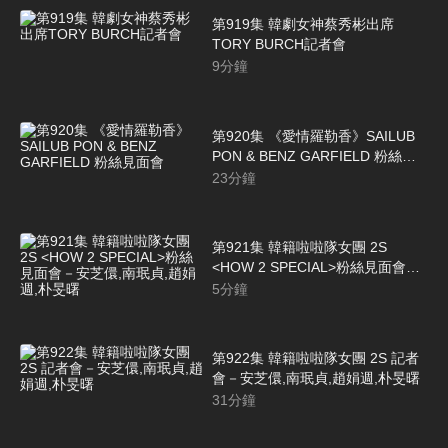
第919集 韓劇女神蔡秀彬出席
TORY BURCH記者會
9
分鐘
第920集 《愛情羅勒香》SAILUB
PON & BENZ GARFIELD 粉絲見
面會
23
分鐘
第921集 韓籍啦啦隊女團 2S
<HOW 2 SPECIAL>粉絲見面會－
安芝儇,南珉貞,趙娟週,朴旻曙
5
分鐘
第922集 韓籍啦啦隊女團 2S 記者
會－安芝儇,南珉貞,趙娟週,朴旻曙
31
分鐘