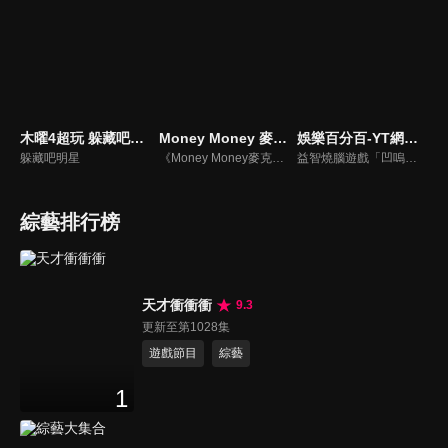
木曜4超玩 躲藏吧明星
Money Money 麥克瘋
娛樂百分百-YT網路版
躲藏吧明星
《Money Money麥克瘋》節目強調不比音準、不比音色，也不比外型、外貌、氣質、長相等如何，只強調只要歌詞記得牢，就可以參加比賽。
益智燒腦遊戲「凹嗚狼人殺」激發你的邏輯推理能力，偶像巨星雲集，全球娛樂資訊，一手掌握不脫節！2025全新升級改版，盡在《娛樂百分百-YT網路版》！
綜藝排行榜
天才衝衝衝
9.3
更新至第1028集
遊戲節目
綜藝
1