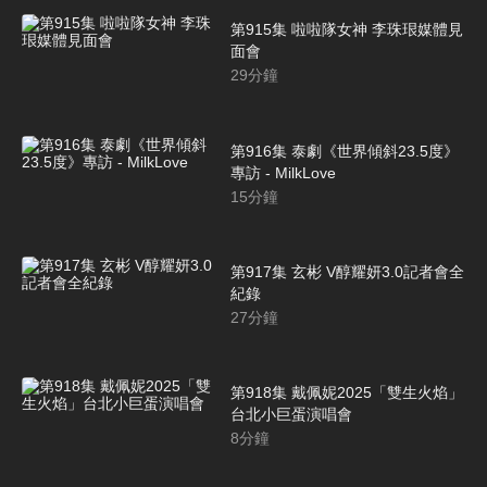
第915集 啦啦隊女神 李珠珢媒體見
面會
29
分鐘
第916集 泰劇《世界傾斜23.5度》
專訪 - MilkLove
15
分鐘
第917集 玄彬 V醇耀妍3.0記者會全
紀錄
27
分鐘
第918集 戴佩妮2025「雙生火焰」
台北小巨蛋演唱會
8
分鐘