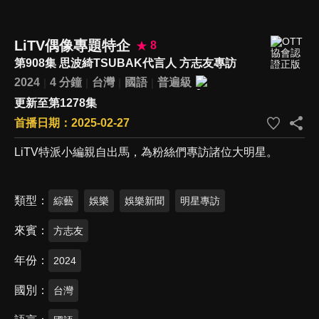
LiTV偶像專題特企
8
第908集 思波綺TSUBAK代言人 方志友專訪
2024
4 分鐘
台灣
國語
普遍級
更新至第1278集
首播日期：2025-02-27
LiTV特派小編親自出馬，為粉絲們專訪諸位大明星。
類型
綜藝
娛樂
娛樂新聞
明星專訪
來賓
方志友
年份
2024
國別
台灣