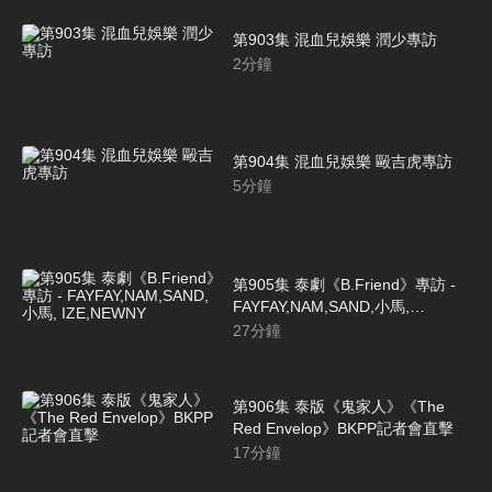
第903集 混血兒娛樂 潤少專訪
2
分鐘
第904集 混血兒娛樂 毆吉虎專訪
5
分鐘
第905集 泰劇《B.Friend》專訪 -
FAYFAY,NAM,SAND,小馬,
IZE,NEWNY
27
分鐘
第906集 泰版《鬼家人》《The
Red Envelop》BKPP記者會直擊
17
分鐘