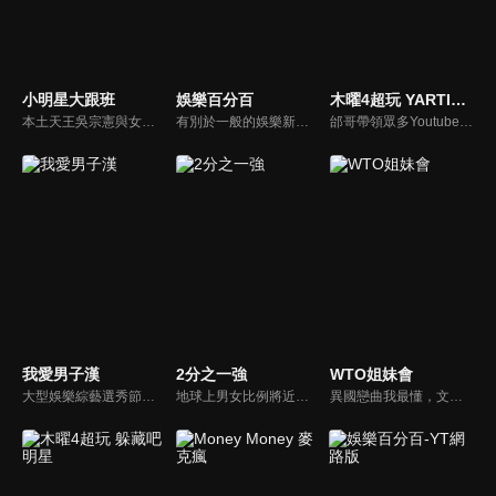
小明星大跟班
娛樂百分百
木曜4超玩 YARTIST全明星運動大會
本土天王吳宗憲與女兒吳姍儒（Sandy）搭檔主持，每集邀請來賓暢談演藝圈大小事，父女檔聯手笑果十足，老梗搭上新世代，最新組合強勢登場！
有別於一般的娛樂新聞播報，透過遊戲、粉絲互動認識大明星們的真性情，歌唱單元讓你享受歌手們天籟般的歌聲，各式專題報導是為最佳懶人包，掌握最新娛樂動態，求新求變的節目單元刺激你的感官、滿足你的視覺，帶給你滿滿的歡笑，洗去整日的疲憊！
邰哥帶領眾多Youtuber舉辦運動會，全部人都動起來！木曜4超玩傾盡全力全新大型力作，集結YARTIST一同揮灑汗水爭取榮譽！
我愛男子漢
2分之一強
WTO姐妹會
大型娛樂綜藝選秀節目《我愛男子漢》強勢登場！打造全新華語男子團體！各個參賽者無不卯足全力，使出看家本領只為登上夢想殿堂！為了擄獲評審芳心，哪些參賽者會使出意想不到的絕招呢？獨家精彩內容搶先看，想知道有什麼大來賓大駕光臨？想知道有那些爆笑互動內容？
地球上男女比例將近一比一，也就是有二分之一的女人。我們認為新世代的女人不論在能力、經濟、教育、工作上都不輸男人，這些獨立自主的女人早已撐起半邊天，她們有自己的價值觀和感情觀，我們稱她們是『二分之一強』。
異國戀曲我最懂，文化衝擊大不同！到底新住民怎麼看台灣？讓我們與主持人和來自世界各地的外國朋友，一起聊聊不同國家文化差異、衝擊、風俗、語言學習經驗、婚姻生活等。