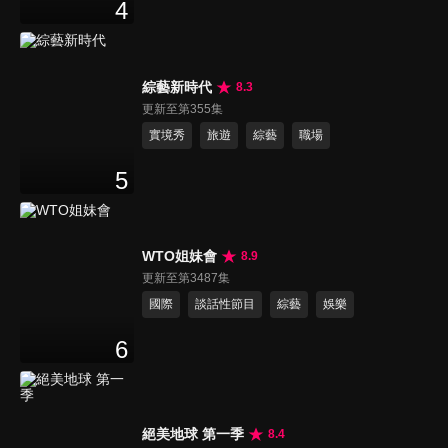
4
綜藝新時代
8.3
更新至第355集
實境秀
旅遊
綜藝
職場
5
WTO姐妹會
8.9
更新至第3487集
國際
談話性節目
綜藝
娛樂
6
絕美地球 第一季
8.4