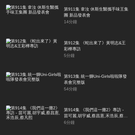
第911集 韋汝 休斯生醫攜手味王集
團 新品發表會
14
分鐘
第912集 《蛇出來了》黃明志&王
彩樺專訪
5
分鐘
第913集 統一獅Uni-Girls啦啦隊發
表會完整版
54
分鐘
第914集 《我們這一攤2》專訪 -
苗可麗,胡宇威,蔡昌憲,禾浩辰,蔡凡
熙
6
分鐘