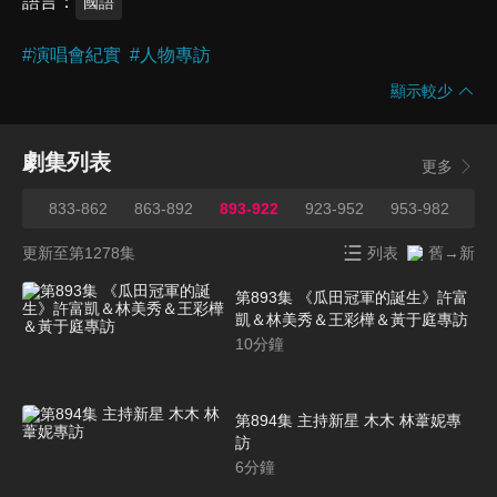
語言
國語
#
演唱會紀實
#
人物專訪
顯示較少
劇集列表
更多
832
833-862
863-892
893-922
923-952
953-982
98
更新至第1278集
列表
舊→新
第893集 《瓜田冠軍的誕生》許富
凱＆林美秀＆王彩樺＆黃于庭專訪
10
分鐘
第894集 主持新星 木木 林葦妮專
訪
6
分鐘