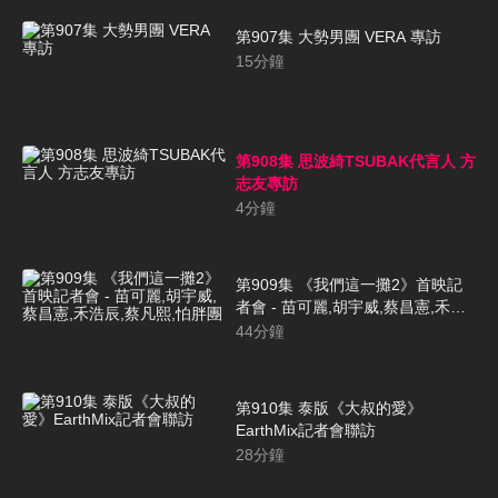
第907集 大勢男團 VERA 專訪
15
分鐘
第908集 思波綺TSUBAK代言人 方
志友專訪
4
分鐘
第909集 《我們這一攤2》首映記
者會 - 苗可麗,胡宇威,蔡昌憲,禾浩
辰,蔡凡熙,怕胖團
44
分鐘
第910集 泰版《大叔的愛》
EarthMix記者會聯訪
28
分鐘