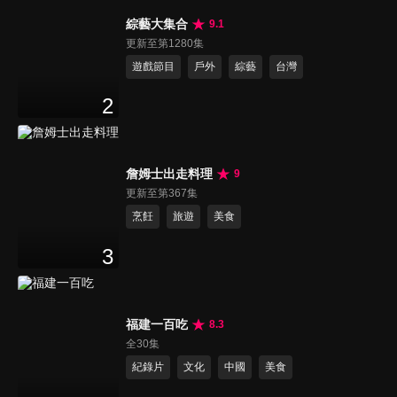
綜藝大集合
9.1
更新至第1280集
遊戲節目
戶外
綜藝
台灣
2
詹姆士出走料理
9
更新至第367集
烹飪
旅遊
美食
3
福建一百吃
8.3
全30集
紀錄片
文化
中國
美食