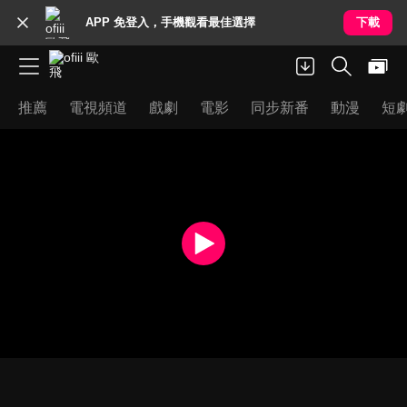
APP 免登入，手機觀看最佳選擇
下載
推薦
電視頻道
戲劇
電影
同步新番
動漫
短