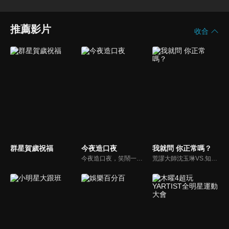
推薦影片
收合
群星賀歲祝福
今夜造口夜
我就問 你正常嗎？
今夜造口夜，笑鬧一整夜。以網路自製嘲諷節目走紅、在網路擁有廣大支持群眾和影響力的主播「視網膜」，藉此一揉合綜藝與喜劇之談話性節目，帶觀眾以輕鬆之方式，瞭解時下最熱門、最能引起共鳴的社會議題、現象和人物。 多元的切入角度、最輕鬆易懂的議題剖析、言論尺度不設限！
荒謬大師沈玉琳VS.知性作家​​于美人，首次聯手主持！雙方展現犀利又幽默的獨特主持風格引爆辛辣話題！