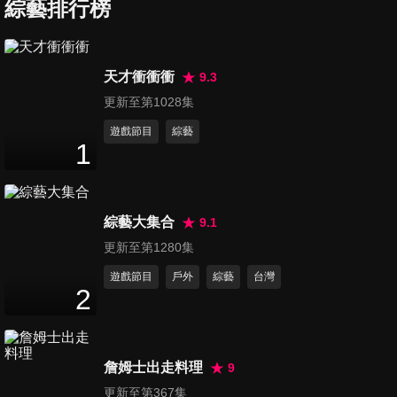
會
綜藝排行榜
3
分鐘
第869集 BTOB李昌燮 2025台
天才衝衝衝
9.3
北演唱會
更新至第1028集
5
分鐘
遊戲節目
綜藝
1
第870集 2025 Netflix 華語內容
發布會 -《忘了我記得》劉若英
8
分鐘
綜藝大集合
9.1
第871集 《慕海情深》
更新至第1280集
MosBank & The Dragon
遊戲節目
戶外
綜藝
台灣
15
分鐘
2
第872集 《好運來》王燦&余政
鴻專訪
詹姆士出走料理
9
8
分鐘
更新至第367集