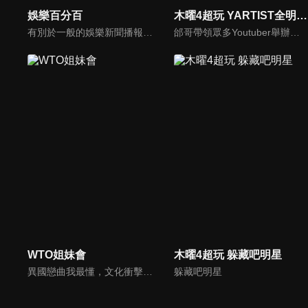
娛樂百分百
木曜4超玩 YARTIST全明星運動大會
有別於一般的娛樂新聞播報，透過遊戲、粉絲互動認識大明星們的真性情，歌唱單元讓你享受歌手們天籟般的歌聲，各式專題報導是為最佳懶人包，掌握最新娛樂動態，求新求變的節目單元刺激你的感官、滿足你的視覺，帶給你滿滿的歡笑，洗去整日的疲憊！
邰哥帶領眾多Youtuber舉辦運動會，全部人都動起來！木曜4超玩傾盡全力全新大型力作，集結YARTIST一同揮灑汗水爭取榮譽！
WTO姐妹會
木曜4超玩 躲藏吧明星
異國戀曲我最懂，文化衝擊大不同！到底新住民怎麼看台灣？讓我們與主持人和來自世界各地的外國朋友，一起聊聊不同國家文化差異、衝擊、風俗、語言學習經驗、婚姻生活等。
躲藏吧明星