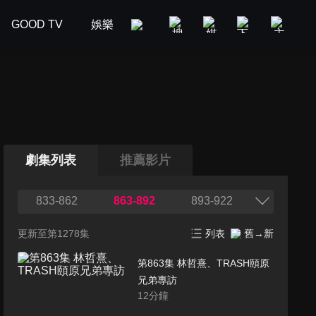
GOOD TV
娛樂
美食旅遊
新聞政論
汽車
劇集列表
推薦影片
833-862
863-892
893-922
更新至第1278集
列表
舊→新
第863集 林哲熹、TRASH頤原
兄弟專訪
12
分鐘