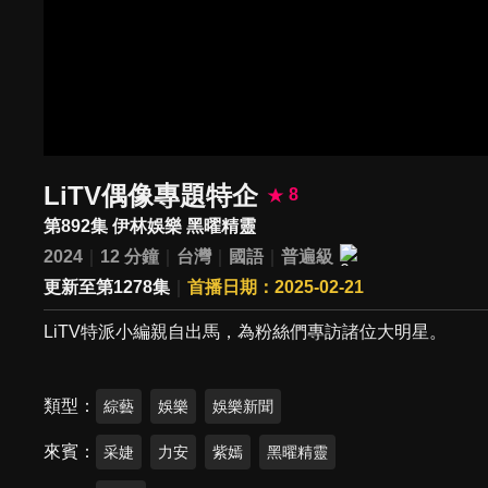
LiTV偶像專題特企
8
第892集 伊林娛樂 黑曜精靈
2024
12 分鐘
台灣
國語
普遍級
更新至第1278集
首播日期：2025-02-21
LiTV特派小編親自出馬，為粉絲們專訪諸位大明星。
類型
綜藝
娛樂
娛樂新聞
來賓
采婕
力安
紫嫣
黑曜精靈