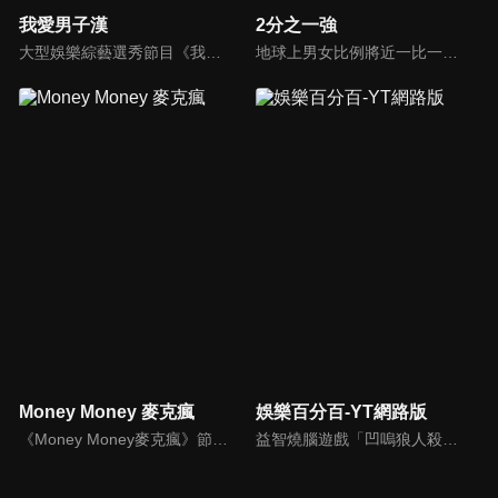
我愛男子漢
2分之一強
大型娛樂綜藝選秀節目《我愛男子漢》強勢登場！打造全新華語男子團體！各個參賽者無不卯足全力，使出看家本領只為登上夢想殿堂！為了擄獲評審芳心，哪些參賽者會使出意想不到的絕招呢？獨家精彩內容搶先看，想知道有什麼大來賓大駕光臨？想知道有那些爆笑互動內容？
地球上男女比例將近一比一，也就是有二分之一的女人。我們認為新世代的女人不論在能力、經濟、教育、工作上都不輸男人，這些獨立自主的女人早已撐起半邊天，她們有自己的價值觀和感情觀，我們稱她們是『二分之一強』。
Money Money 麥克瘋
娛樂百分百-YT網路版
《Money Money麥克瘋》節目強調不比音準、不比音色，也不比外型、外貌、氣質、長相等如何，只強調只要歌詞記得牢，就可以參加比賽。
益智燒腦遊戲「凹嗚狼人殺」激發你的邏輯推理能力，偶像巨星雲集，全球娛樂資訊，一手掌握不脫節！2025全新升級改版，盡在《娛樂百分百-YT網路版》！