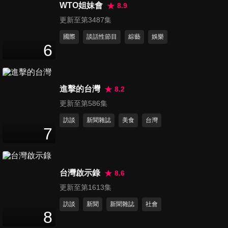
集》上線記者會
WTO姐妹會
8.9
59
分鐘
更新至第3487集
國際
談話性節目
綜藝
娛樂
第878集 《好運來》何豪傑&賴
6
芊合&傅子純專訪
4
分鐘
進擊的台灣
8.2
第879集 《好運來》洪毛專訪
2
分鐘
更新至第586集
訪談
新聞雜誌
美食
台灣
7
第880集 《好運來》劉至翰專
訪
2
分鐘
台灣啟示錄
8.6
更新至第1613集
第881集 方志友思波綺
訪談
新聞
新聞雜誌
社會
TSUBAKI新品記者會
8
10
分鐘