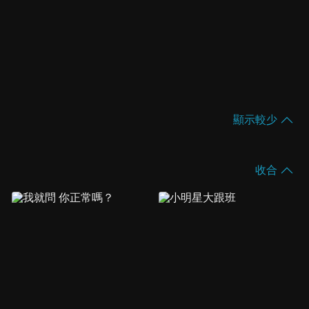
顯示較少
收合