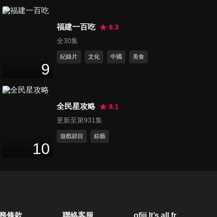
第882集 《好運來》倪齊民&蘇
福建一百吃
晏霈&曾子益專訪
8.3
8
分鐘
全30集
紀錄片
文化
中國
美食
第883集 《好運來》高欣欣&高
9
群專訪
3
分鐘
全民星攻略
8.1
第884集 《好運來》陳慕義
更新至第931集
4
分鐘
遊戲節目
綜藝
10
第885集 《好運來》藍葦華&謝
瓊煖
2
分鐘
第886集 《好運來》于浩威&王
務條款
聯絡客服
ofiii lt’s all free