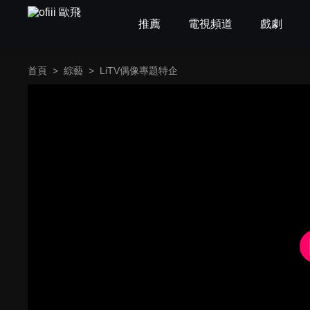
推薦
電視頻道
戲劇
首頁
>
綜藝
>
LiTV偶像專題特企