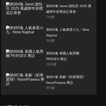
第864集 Janet 謝怡芬 2025 萬
歲牌年節禮盒記者會
7
分鐘
第865集 人氣泰星小九 - Nine
Naphat
3
分鐘
第866集 泰國人氣男團
PERSES 專訪
15
分鐘
第867集 泰劇《奶香愛戀》
NoonPraewa 專訪
9
分鐘
第868集 Apink 2025台北演唱