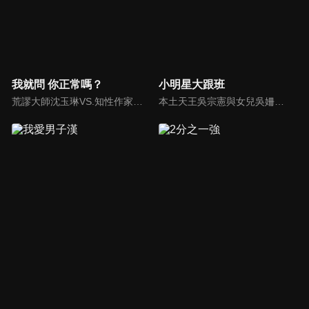
我就問 你正常嗎？
小明星大跟班
荒謬大師沈玉琳VS.知性作家​​于美人，首次聯手主持！雙方展現犀利又幽默的獨特主持風格引爆辛辣話題！
本土天王吳宗憲與女兒吳姍儒（Sandy）搭檔主持，每集邀請來賓暢談演藝圈大小事，父女檔聯手笑果十足，老梗搭上新世代，最新組合強勢登場！