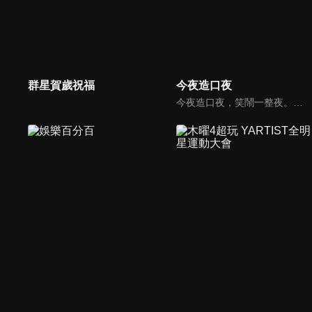
群星賀歲祝福
今夜造口夜
今夜造口夜，笑鬧一整夜。以網路自製嘲諷節目走紅、在網路擁有廣大支持群眾和影響力的主播「視網膜」，藉此一揉合綜藝與喜劇之談話性節目，帶觀眾以輕鬆之方式，瞭解時下最熱門、最能引起共鳴的社會議題、現象和人物。 多元的切入角度、最輕鬆易懂的議題剖析、言論尺度不設限！