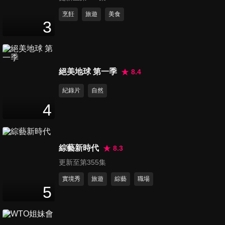
第873集 泰劇《上癮》
烹飪
旅遊
美食
3
NewyearJur專訪
15
分鐘
第874集 YOASOBI小巨蛋慶功
絕美地球 第一季
8.4
記者會
43
分鐘
紀錄片
自然
4
第875集 N.Flying演唱會2025
台北站
8
分鐘
綜藝新時代
8.3
更新至第355集
第876集 2025 伊林娛樂 開工
記者會
實境秀
旅遊
綜藝
職場
5
6
分鐘
第877集 Netflix《童話故事下