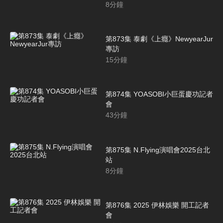
8
分鐘
第873集 泰劇《上癮》NewyearJur
專訪
15
分鐘
第874集 YOASOBI小巨蛋慶功記者
會
43
分鐘
第875集 N.Flying演唱會2025台北
站
8
分鐘
第876集 2025 伊林娛樂 開工記者
會