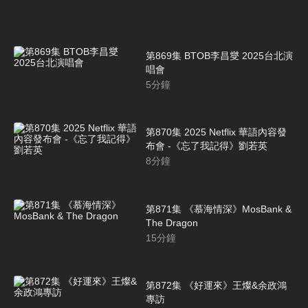
第869集 BTOB李昌燮 2025台北演
唱會
5
分鐘
第870集 2025 Netflix 華語內容發
布會 -《忘了我記得》劉若英
8
分鐘
第871集 《慕海情深》MosBank &
The Dragon
15
分鐘
第872集 《好運來》王燦&余政鴻
專訪