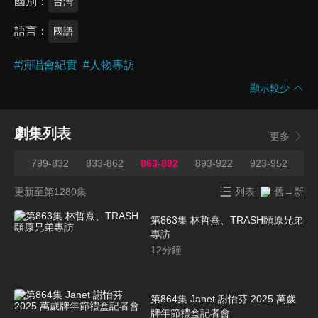
國別
台灣
語言
國語
#
演唱會紀實
#
人物專訪
顯示較少
劇集列表
更多
798
799-832
833-862
863-892
893-922
923-952
95
更新至第1280集
列表
舊→新
第863集 林哲熹、TRASH頤原兄弟
專訪
12
分鐘
第864集 Janet 謝怡芬 2025 萬歲
牌年節禮盒記者會