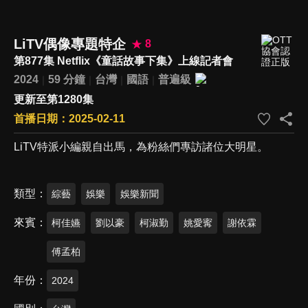
LiTV偶像專題特企
8
第877集 Netflix《童話故事下集》上線記者會
2024
59 分鐘
台灣
國語
普遍級
更新至第1280集
首播日期：2025-02-11
LiTV特派小編親自出馬，為粉絲們專訪諸位大明星。
類型
綜藝
娛樂
娛樂新聞
來賓
柯佳嬿
劉以豪
柯淑勤
姚愛寗
謝依霖
傅孟柏
年份
2024