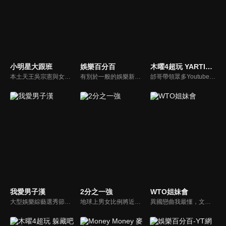
小明星大跟班
娛樂百分百
木曜4超玩 YARTIST全明星運動大會
本土天王吳宗憲與女兒吳姍儒（Sandy）搭檔主持，每集邀請來賓暢談演藝圈大小事，父女檔聯手笑果十足，老梗搭上新世代，最新組合強勢登場！
有別於一般的娛樂新聞播報，透過遊戲、粉絲互動認識大明星們的真性情，歌唱單元讓你享受歌手們天籟般的歌聲，各式專題報導是為最佳懶人包，掌握最新娛樂動態，求新求變的節目單元刺激你的感官、滿足你的視覺，帶給你滿滿的歡笑，洗去整日的疲憊！
邰哥帶領眾多Youtuber舉辦運動會，全部人都動起來！木曜4超玩傾盡全力全新大型力作，集結YARTIST一同揮灑汗水爭取榮譽！
我愛男子漢
2分之一強
WTO姐妹會
大型娛樂綜藝選秀節目《我愛男子漢》強勢登場！打造全新華語男子團體！各個參賽者無不卯足全力，使出看家本領只為登上夢想殿堂！為了擄獲評審芳心，哪些參賽者會使出意想不到的絕招呢？獨家精彩內容搶先看，想知道有什麼大來賓大駕光臨？想知道有那些爆笑互動內容？
地球上男女比例將近一比一，也就是有二分之一的女人。我們認為新世代的女人不論在能力、經濟、教育、工作上都不輸男人，這些獨立自主的女人早已撐起半邊天，她們有自己的價值觀和感情觀，我們稱她們是『二分之一強』。
異國戀曲我最懂，文化衝擊大不同！到底新住民怎麼看台灣？讓我們與主持人和來自世界各地的外國朋友，一起聊聊不同國家文化差異、衝擊、風俗、語言學習經驗、婚姻生活等。