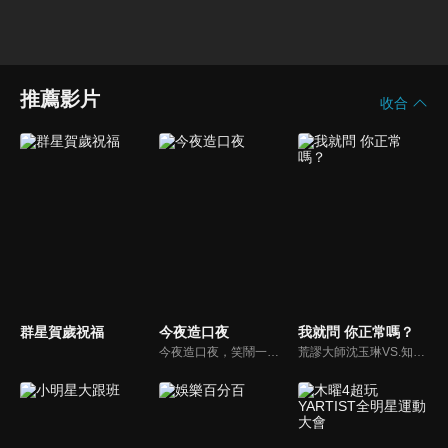
推薦影片
收合
群星賀歲祝福
今夜造口夜
我就問 你正常嗎？
今夜造口夜，笑鬧一整夜。以網路自製嘲諷節目走紅、在網路擁有廣大支持群眾和影響力的主播「視網膜」，藉此一揉合綜藝與喜劇之談話性節目，帶觀眾以輕鬆之方式，瞭解時下最熱門、最能引起共鳴的社會議題、現象和人物。 多元的切入角度、最輕鬆易懂的議題剖析、言論尺度不設限！
荒謬大師沈玉琳VS.知性作家​​于美人，首次聯手主持！雙方展現犀利又幽默的獨特主持風格引爆辛辣話題！