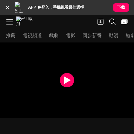
APP 免登入，手機觀看最佳選擇
下載
推薦
電視頻道
戲劇
電影
同步新番
動漫
短