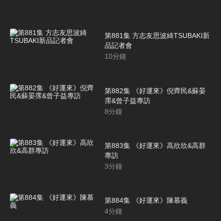
第881集 方志友思波綺TSUBAKI新
品記者會
10
分鐘
第882集 《好運來》倪齊民&蘇晏
霈&曾子益專訪
8
分鐘
第883集 《好運來》高欣欣&高群
專訪
3
分鐘
第884集 《好運來》陳慕義
4
分鐘