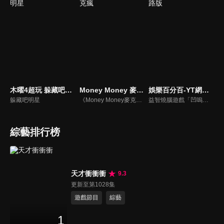
木曜4超玩 躲藏吧明星
Money Money 麥克瘋
娛樂百分百-YT網路版
躲藏吧明星
《Money Money麥克瘋》節目強調不比音準、不比音色，也不比外型、外貌、氣質、長相等如何，只強調只要歌詞記得牢，就可以參加比賽。
益智燒腦遊戲「凹嗚狼人殺」激發你的邏輯推理能力，偶像巨星雲集，全球娛樂資訊，一手掌握不脫節！2025全新升級改版，盡在《娛樂百分百-YT網路版》！
綜藝排行榜
天才衝衝衝
9.3
更新至第1028集
遊戲節目
綜藝
1