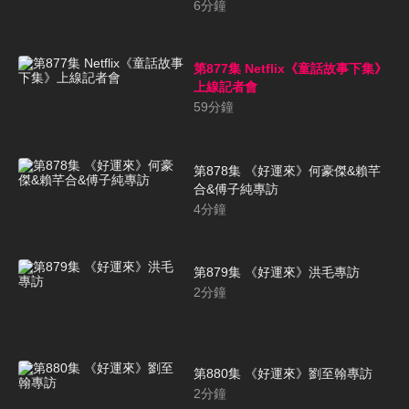
6
分鐘
第877集 Netflix《童話故事下集》
上線記者會
59
分鐘
第878集 《好運來》何豪傑&賴芊
合&傅子純專訪
4
分鐘
第879集 《好運來》洪毛專訪
2
分鐘
第880集 《好運來》劉至翰專訪
2
分鐘