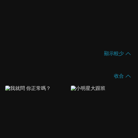
顯示較少
收合