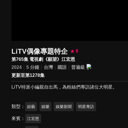
LiTV偶像專題特企
8
第765集 電視劇《願望》江宏恩
2024
5 分鐘
台灣
國語
普遍級
更新至第1278集
LiTV特派小編親自出馬，為粉絲們專訪諸位大明星。
類型
綜藝
娛樂
娛樂新聞
明星專訪
來賓
江宏恩