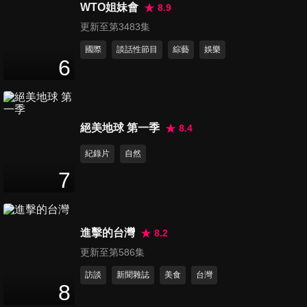
北站
WTO姐妹會
8.9
12
分鐘
更新至第3483集
國際
談話性節目
綜藝
娛樂
第747集 路雲快閃一日店長
6
5
分鐘
第748集 邊佑錫台北見面會
絕美地球 第一季
8.4
2024
紀錄片
自然
3
分鐘
7
第750集 泰劇《學姐可以愛我
嗎》專訪
14
分鐘
進擊的台灣
8.2
更新至第586集
第751集 《戲說台灣》演員專
訪談
新聞雜誌
美食
台灣
訪
8
6
分鐘