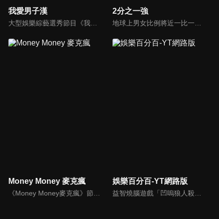
我愛男子漢
2分之一強
大型娛樂綜藝選秀節目《我愛男子漢》強勢登場！打造全新華語男子團體！各個參賽者無不卯足全力，使出看家本領只為登上夢想殿堂！為了擄獲評審芳心，哪些參賽者會使出意想不到的絕招呢？獨家精彩內容搶先看，想知道有什麼大來賓大駕光臨？想知道有那些爆笑互動內容？
地球上男女比例將近一比一，也就是有二分之一的女人。我們認為新世代的女人不論在能力、經濟、教育、工作上都不輸男人，這些獨立自主的女人早已撐起半邊天，她們有自己的價值觀和感情觀，我們稱她們是『二分之一強』。
Money Money 麥克瘋
娛樂百分百-YT網路版
《Money Money麥克瘋》節目強調不比音準、不比音色，也不比外型、外貌、氣質、長相等如何，只強調只要歌詞記得牢，就可以參加比賽。
益智燒腦遊戲「凹嗚狼人殺」激發你的邏輯推理能力，偶像巨星雲集，全球娛樂資訊，一手掌握不脫節！2025全新升級改版，盡在《娛樂百分百-YT網路版》！