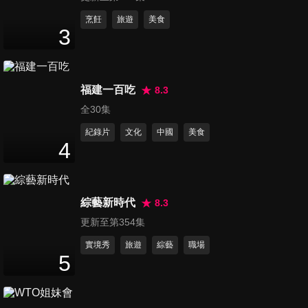
第742集 JESSICA-鄭秀妍記者
烹飪
旅遊
美食
3
會
26
分鐘
第743集 【金馬61】前進坎城-
福建一百吃
8.3
行前記者會
全30集
57
分鐘
紀錄片
文化
中國
美食
4
第744集 幸福房屋事件簿小專
訪
13
分鐘
綜藝新時代
8.3
更新至第354集
第745集 胡歌-對話青年講座
32
分鐘
實境秀
旅遊
綜藝
職場
5
第746集 陸星材粉絲見面會 台