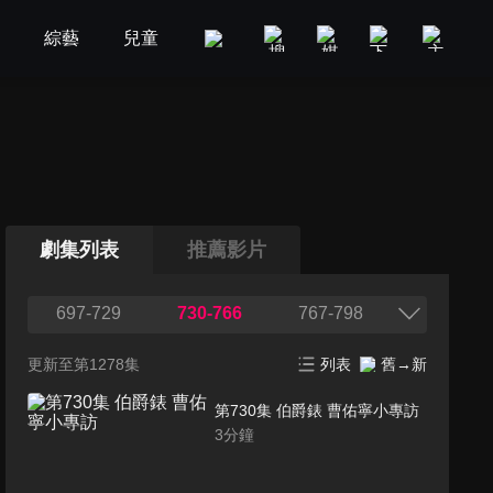
劇
綜藝
兒童
GOOD TV
娛樂
美食旅遊
劇集列表
推薦影片
697-729
730-766
767-798
更新至第1278集
列表
舊→新
第730集 伯爵錶 曹佑寧小專訪
3
分鐘