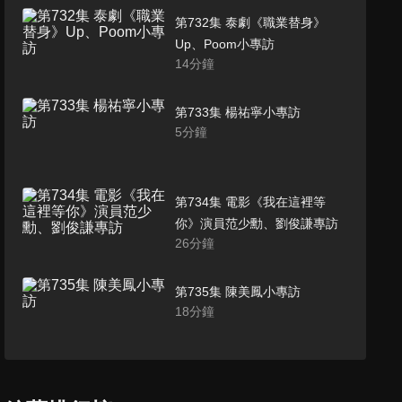
第732集 泰劇《職業替身》
Up、Poom小專訪
14
分鐘
第733集 楊祐寧小專訪
5
分鐘
第734集 電影《我在這裡等
你》演員范少勳、劉俊謙專訪
26
分鐘
第735集 陳美鳳小專訪
18
分鐘
第736集 韓國猛男秀 WILD