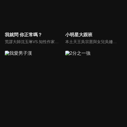
我就問 你正常嗎？
小明星大跟班
荒謬大師沈玉琳VS.知性作家​​于美人，首次聯手主持！雙方展現犀利又幽默的獨特主持風格引爆辛辣話題！
本土天王吳宗憲與女兒吳姍儒（Sandy）搭檔主持，每集邀請來賓暢談演藝圈大小事，父女檔聯手笑果十足，老梗搭上新世代，最新組合強勢登場！