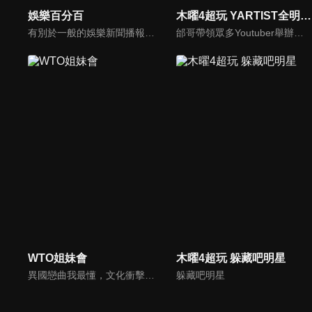
娛樂百分百
木曜4超玩 YARTIST全明星運動大會
有別於一般的娛樂新聞播報，透過遊戲、粉絲互動認識大明星們的真性情，歌唱單元讓你享受歌手們天籟般的歌聲，各式專題報導是為最佳懶人包，掌握最新娛樂動態，求新求變的節目單元刺激你的感官、滿足你的視覺，帶給你滿滿的歡笑，洗去整日的疲憊！
邰哥帶領眾多Youtuber舉辦運動會，全部人都動起來！木曜4超玩傾盡全力全新大型力作，集結YARTIST一同揮灑汗水爭取榮譽！
WTO姐妹會
木曜4超玩 躲藏吧明星
異國戀曲我最懂，文化衝擊大不同！到底新住民怎麼看台灣？讓我們與主持人和來自世界各地的外國朋友，一起聊聊不同國家文化差異、衝擊、風俗、語言學習經驗、婚姻生活等。
躲藏吧明星