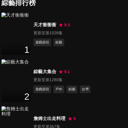
WILD《After Party》
綜藝排行榜
36
分鐘
第738集 張學友60+演唱會
天才衝衝衝
9.3
3
分鐘
更新至第1028集
遊戲節目
綜藝
1
第739集 安普賢台北記者會
55
分鐘
綜藝大集合
9.1
第740集 NMIXX演唱會2024台
更新至第1280集
北站
遊戲節目
戶外
綜藝
台灣
10
分鐘
2
第741集 Apink金南珠聯訪
5
分鐘
詹姆士出走料理
9
更新至第367集