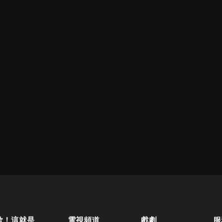
歐！這就是人生啊
電視頻道
戲劇
服