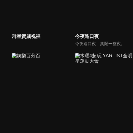
群星賀歲祝福
今夜造口夜
今夜造口夜，笑鬧一整夜。以網路自製嘲諷節目走紅、在網路擁有廣大支持群眾和影響力的主播「視網膜」，藉此一揉合綜藝與喜劇之談話性節目，帶觀眾以輕鬆之方式，瞭解時下最熱門、最能引起共鳴的社會議題、現象和人物。 多元的切入角度、最輕鬆易懂的議題剖析、言論尺度不設限！