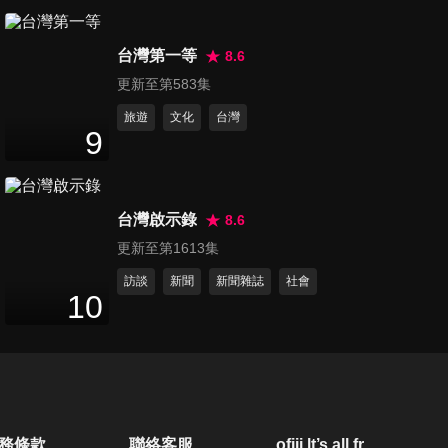
第752集 翁立友小專訪
17
分鐘
台灣第一等
8.6
更新至第583集
旅遊
文化
台灣
第753集 泰國歌手Nont Tanont
9
小專訪
13
分鐘
台灣啟示錄
8.6
第755集 泰劇《極速戀人》PIT
更新至第1613集
BABE專訪
31
分鐘
訪談
新聞
新聞雜誌
社會
10
第756集 蜜糖女孩 Bettii杯緹專
訪
10
分鐘
第757集 2024第35屆金曲獎慶
務條款
聯絡客服
ofiii lt’s all free