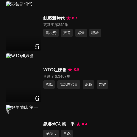
綜藝新時代
8.3
更新至第355集
實境秀
旅遊
綜藝
職場
5
WTO姐妹會
8.9
更新至第3487集
國際
談話性節目
綜藝
娛樂
6
絕美地球 第一季
8.4
紀錄片
自然