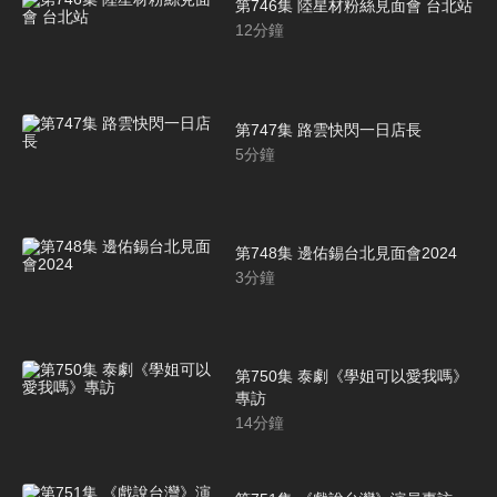
第746集 陸星材粉絲見面會 台北站
12
分鐘
第747集 路雲快閃一日店長
5
分鐘
第748集 邊佑錫台北見面會2024
3
分鐘
第750集 泰劇《學姐可以愛我嗎》
專訪
14
分鐘