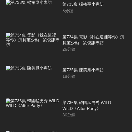
第733集 楊祐寧小專訪
5
分鐘
第734集 電影《我在這裡等你》演
員范少勳、劉俊謙專訪
26
分鐘
第735集 陳美鳳小專訪
18
分鐘
第736集 韓國猛男秀 WILD
WILD《After Party》
36
分鐘