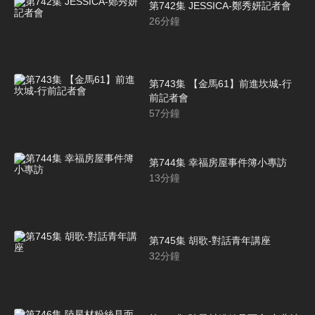
第742集 JESSICA-鄭秀妍記者會
26
分鐘
第743集 【金馬61】前進坎城-行
前記者會
57
分鐘
第744集 幸福房屋事件簿小專訪
13
分鐘
第745集 胡歌-對話青年講座
32
分鐘