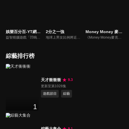
娛樂百分百-YT網路版
2分之一強
Money Money 麥克瘋
益智燒腦遊戲「凹嗚狼人殺」激發你的邏輯推理能力，偶像巨星雲集，全球娛樂資訊，一手掌握不脫節！2025全新升級改版，盡在《娛樂百分百-YT網路版》！
地球上男女比例將近一比一，也就是有二分之一的女人。我們認為新世代的女人不論在能力、經濟、教育、工作上都不輸男人，這些獨立自主的女人早已撐起半邊天，她們有自己的價值觀和感情觀，我們稱她們是『二分之一強』。
《Money Money麥克瘋》節目強調不比音準、不比音色，也不比外型、外貌、氣質、長相等如何，只強調只要歌詞記得牢，就可以參加比賽。
綜藝排行榜
天才衝衝衝
9.3
更新至第1028集
遊戲節目
綜藝
1
綜藝大集合
9.1