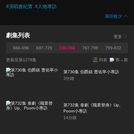
#
演唱會紀實
#
人物專訪
顯示較少
劇集列表
更多
665
666-696
697-729
730-766
767-798
799-832
83
更新至第1278集
列表
舊→新
第730集 伯爵錶 曹佑寧小專訪
3
分鐘
第732集 泰劇《職業替身》Up、
Poom小專訪
14
分鐘