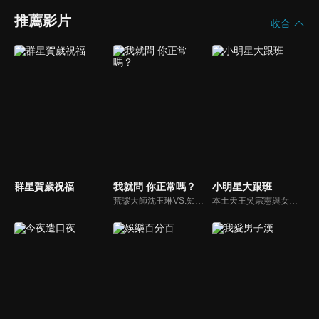
推薦影片
收合
群星賀歲祝福
我就問 你正常嗎？
小明星大跟班
荒謬大師沈玉琳VS.知性作家​​于美人，首次聯手主持！雙方展現犀利又幽默的獨特主持風格引爆辛辣話題！
本土天王吳宗憲與女兒吳姍儒（Sandy）搭檔主持，每集邀請來賓暢談演藝圈大小事，父女檔聯手笑果十足，老梗搭上新世代，最新組合強勢登場！