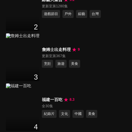
更新至第1280集
遊戲節目
戶外
綜藝
台灣
2
詹姆士出走料理
9
更新至第367集
烹飪
旅遊
美食
3
福建一百吃
8.3
全30集
紀錄片
文化
中國
美食
4