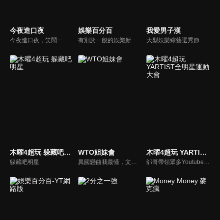
今夜造口夜
娛樂百分百
我愛男子漢
今夜造口夜，笑鬧一整夜。以網路自製嘲諷節目走紅、在網路擁有廣大支持群眾和影響力的主播「視網膜」，藉此一揉合綜藝與喜劇之談話性節目，帶觀眾以輕鬆之方式，瞭解時下最熱門、最能引起共鳴的社會議題、現象和人物。 多元的切入角度、最輕鬆易懂的議題剖析、言論尺度不設限！
有別於一般的娛樂新聞播報，透過遊戲、粉絲互動認識大明星們的真性情，歌唱單元讓你享受歌手們天籟般的歌聲，各式專題報導是為最佳懶人包，掌握最新娛樂動態，求新求變的節目單元刺激你的感官、滿足你的視覺，帶給你滿滿的歡笑，洗去整日的疲憊！
大型娛樂綜藝選秀節目《我愛男子漢》強勢登場！打造全新華語男子團體！各個參賽者無不卯足全力，使出看家本領只為登上夢想殿堂！為了擄獲評審芳心，哪些參賽者會使出意想不到的絕招呢？獨家精彩內容搶先看，想知道有什麼大來賓大駕光臨？想知道有那些爆笑互動內容？
木曜4超玩 躲藏吧明星
WTO姐妹會
木曜4超玩 YARTIST全明星運動大會
躲藏吧明星
異國戀曲我最懂，文化衝擊大不同！到底新住民怎麼看台灣？讓我們與主持人和來自世界各地的外國朋友，一起聊聊不同國家文化差異、衝擊、風俗、語言學習經驗、婚姻生活等。
邰哥帶領眾多Youtuber舉辦運動會，全部人都動起來！木曜4超玩傾盡全力全新大型力作，集結YARTIST一同揮灑汗水爭取榮譽！