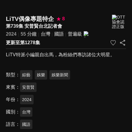
LiTV偶像專題特企
8
第739集 安普賢台北記者會
2024
55 分鐘
台灣
國語
普遍級
更新至第1278集
LiTV特派小編親自出馬，為粉絲們專訪諸位大明星。
類型
綜藝
娛樂
娛樂新聞
來賓
安普賢
年份
2024
國別
台灣
語言
國語