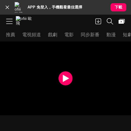
APP 免登入，手機觀看最佳選擇
下載
推薦
電視頻道
戲劇
電影
同步新番
動漫
短