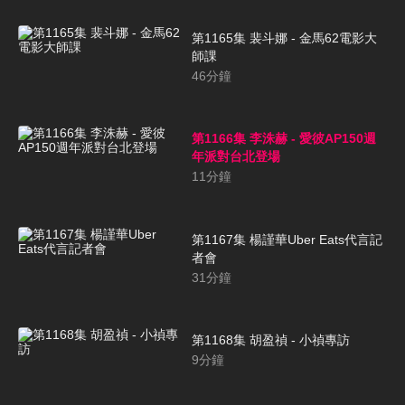
第1165集 裴斗娜 - 金馬62電影大
師課
46
分鐘
第1166集 李洙赫 - 愛彼AP150週
年派對台北登場
11
分鐘
第1167集 楊謹華Uber Eats代言記
者會
31
分鐘
第1168集 胡盈禎 - 小禎專訪
9
分鐘