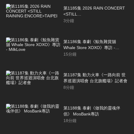
第1185集 2026 RAIN CONCERT
<STILL
RAINING:ENCORE>TAIPEI
3
分鐘
第1186集 泰劇《鯨魚雜貨舖
Whale Store XOXO》專訪 -
MilkLove
15
分鐘
第1187集 動力火車《一路向前 世
界巡迴演唱會 台北旗艦場》記者會
8
分鐘
第1188集 泰劇《做我的靈魂伴
侶》 MosBank專訪
18
分鐘