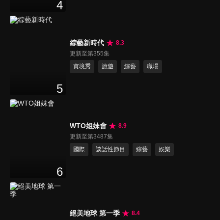
4
綜藝新時代
8.3
更新至第355集
實境秀
旅遊
綜藝
職場
5
WTO姐妹會
8.9
更新至第3487集
國際
談話性節目
綜藝
娛樂
6
絕美地球 第一季
8.4