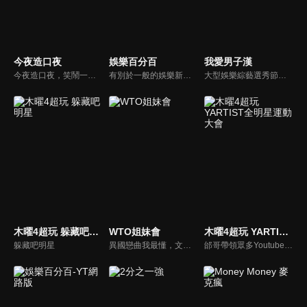
今夜造口夜
娛樂百分百
我愛男子漢
今夜造口夜，笑鬧一整夜。以網路自製嘲諷節目走紅、在網路擁有廣大支持群眾和影響力的主播「視網膜」，藉此一揉合綜藝與喜劇之談話性節目，帶觀眾以輕鬆之方式，瞭解時下最熱門、最能引起共鳴的社會議題、現象和人物。 多元的切入角度、最輕鬆易懂的議題剖析、言論尺度不設限！
有別於一般的娛樂新聞播報，透過遊戲、粉絲互動認識大明星們的真性情，歌唱單元讓你享受歌手們天籟般的歌聲，各式專題報導是為最佳懶人包，掌握最新娛樂動態，求新求變的節目單元刺激你的感官、滿足你的視覺，帶給你滿滿的歡笑，洗去整日的疲憊！
大型娛樂綜藝選秀節目《我愛男子漢》強勢登場！打造全新華語男子團體！各個參賽者無不卯足全力，使出看家本領只為登上夢想殿堂！為了擄獲評審芳心，哪些參賽者會使出意想不到的絕招呢？獨家精彩內容搶先看，想知道有什麼大來賓大駕光臨？想知道有那些爆笑互動內容？
木曜4超玩 躲藏吧明星
WTO姐妹會
木曜4超玩 YARTIST全明星運動大會
躲藏吧明星
異國戀曲我最懂，文化衝擊大不同！到底新住民怎麼看台灣？讓我們與主持人和來自世界各地的外國朋友，一起聊聊不同國家文化差異、衝擊、風俗、語言學習經驗、婚姻生活等。
邰哥帶領眾多Youtuber舉辦運動會，全部人都動起來！木曜4超玩傾盡全力全新大型力作，集結YARTIST一同揮灑汗水爭取榮譽！