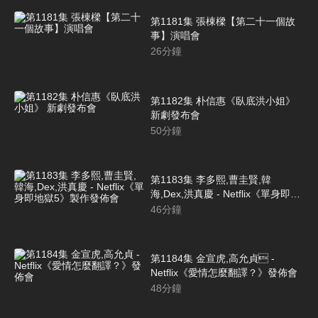
第1181集 張棟樑【第二十一個故
事】演唱會
26
分鐘
第1182集 朴信惠《臥底洪小姐》
新劇發布會
50
分鐘
第1183集 李多熙,曹圭賢,韓
海,Dex,洪真慶 - Netflix《單身即地
獄5》製作發佈會
46
分鐘
第1184集 金宣虎,高允貞 -
Netflix《愛情怎麼翻譯？》發佈會
48
分鐘