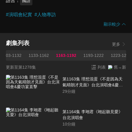
語言
國語
#
演唱會紀實
#
人物專訪
顯示較少
劇集列表
更多
1103-1132
1133-1162
1163-1192
1193-1222
1223-1253
更新至第1278集
列表
舊→新
第1163集 理想混蛋《不是因為天
氣晴朗才見面》台北演唱會&慶功
宴直擊
29
分鐘
第1164集 李翊君《翊起聽見愛》
台北演唱會
10
分鐘