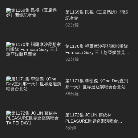
第1169集 民視《豆腐媽媽》開鏡
記者會
62
分鐘
第1170集 福爾摩沙夢想家啦啦隊
Formosa Sexy 三上悠亞媒體見面
會
32
分鐘
第1171集 李聖傑《One Day直到
那一天》世界巡迴演唱會台北站
38
分鐘
第1172集 JOLIN 蔡依林
PLEASURE世界巡迴演唱會
TAIPEI DAY1
3
分鐘