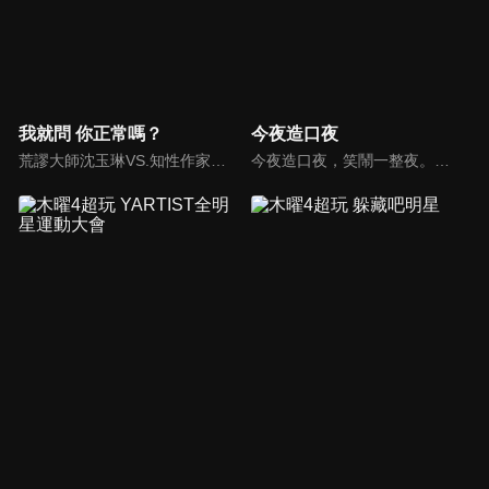
我就問 你正常嗎？
今夜造口夜
荒謬大師沈玉琳VS.知性作家​​于美人，首次聯手主持！雙方展現犀利又幽默的獨特主持風格引爆辛辣話題！
今夜造口夜，笑鬧一整夜。以網路自製嘲諷節目走紅、在網路擁有廣大支持群眾和影響力的主播「視網膜」，藉此一揉合綜藝與喜劇之談話性節目，帶觀眾以輕鬆之方式，瞭解時下最熱門、最能引起共鳴的社會議題、現象和人物。 多元的切入角度、最輕鬆易懂的議題剖析、言論尺度不設限！