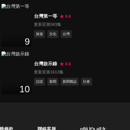
第1122集 臺鋼雄鷹Wing Stars
台灣第一等
- 螢螢,瑈瑈,芃芃專訪
8.6
36
分鐘
更新至第583集
旅遊
文化
台灣
第1123集 東方神起 瑜鹵允
9
浩首張正規專輯《I-KNOW》
51
分鐘
記者會完整版
台灣啟示錄
8.6
第1124集 李光洙喜劇電影
更新至第1613集
《愛情咖啡師》記者會完整版
25
分鐘
訪談
新聞
新聞雜誌
社會
10
第1125集 泰劇《愛情設計
LoveDesign 》KaoJane專訪
13
分鐘
第1126集 尹啟相,陳善圭,金芝
務條款
聯絡客服
ofiii lt’s all free