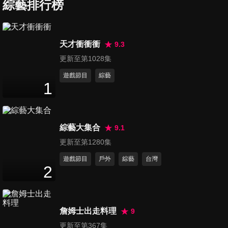
賴生醫TRUSTEE BiOMED
綜藝排行榜
10
分鐘
Festival 2025聯訪完整版
第1109集 李洙赫 - 2025台北
天才衝衝衝
9.3
時裝週
更新至第1028集
3
分鐘
遊戲節目
綜藝
1
第1110集 臺鋼雄鷹Wing Stars
- 一粒,恬魚,米妮專訪
23
分鐘
綜藝大集合
9.1
第1111集 《左撇子女孩》黃鐙
更新至第1280集
輝,夏騰宏,鄒時擎,葉子綺,馬士
遊戲節目
戶外
綜藝
台灣
24
分鐘
媛,張允曦專訪
2
第1112集 電影《蝸牛籃球隊》
記者會全紀錄
詹姆士出走料理
9
37
分鐘
更新至第367集