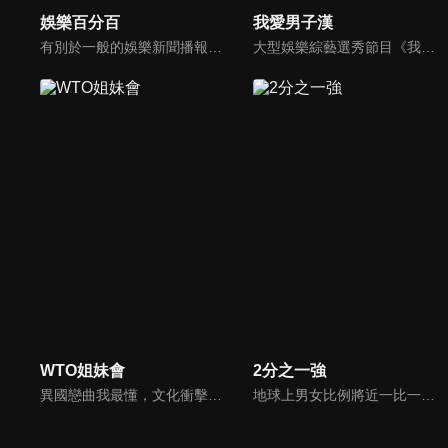
娛樂百分百
我愛男子漢
有別於一般的娛樂新聞播報，透過遊戲、粉絲互動認識大明星們的真性情，歌唱單元讓你享受歌手們天籟般的歌聲，各式專題報導是為最佳懶人包，掌握最新娛樂動態，求新求變的節目單元刺激你的感官、滿足你的視覺，帶給你滿滿的歡笑，洗去整日的疲憊！
大型娛樂綜藝選秀節目《我愛男子漢》強勢登場！打造全新華語男子團體！各個參賽者無不卯足全力，使出看家本領只為登上夢想殿堂！為了擄獲評審芳心，哪些參賽者會使出意想不到的絕招呢？獨家精彩內容搶先看，想知道有什麼大來賓大駕光臨？想知道有那些爆笑互動內容？
WTO姐妹會
2分之一強
異國戀曲我最懂，文化衝擊大不同！到底新住民怎麼看台灣？讓我們與主持人和來自世界各地的外國朋友，一起聊聊不同國家文化差異、衝擊、風俗、語言學習經驗、婚姻生活等。
地球上男女比例將近一比一，也就是有二分之一的女人。我們認為新世代的女人不論在能力、經濟、教育、工作上都不輸男人，這些獨立自主的女人早已撐起半邊天，她們有自己的價值觀和感情觀，我們稱她們是『二分之一強』。