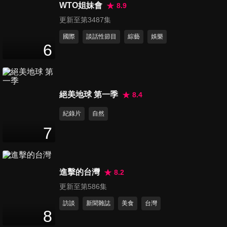
錫辰,李信盈來台宣傳記者會完
WTO姐妹會
8.9
33
分鐘
整版
更新至第3487集
國際
談話性節目
綜藝
娛樂
第1118集 泰劇《心跳節拍》
6
WilliamEst見面會聯訪
24
分鐘
第1119集 臺鋼雄鷹Wing Stars
絕美地球 第一季
8.4
- 李樂,林浠專訪
紀錄片
自然
23
分鐘
7
第1120集 舒華《鑑定師》Talk
Concert 嘉賓 林柏宏
9
分鐘
進擊的台灣
8.2
更新至第586集
第1121集 舒華《鑑定師》Talk
訪談
新聞雜誌
美食
台灣
Concert 嘉賓 孝淵
8
7
分鐘