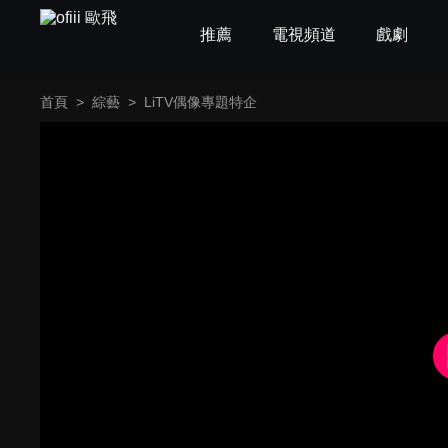
推薦
電視頻道
戲劇
首頁
>
綜藝
>
LiTV偶像專題特企