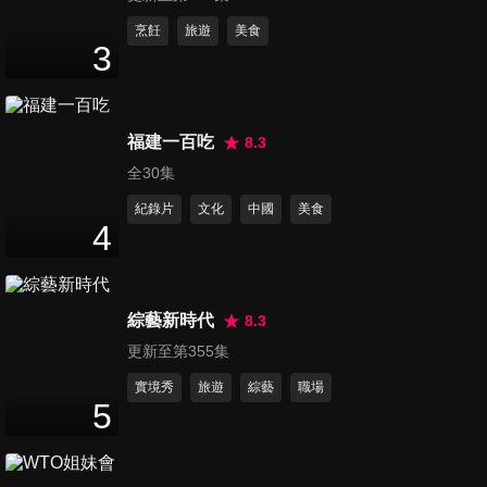
第1113集 臺鋼雄鷹Wing Stars
烹飪
旅遊
美食
3
- ET,米亞,尼莫專訪
29
分鐘
第1114集 池昌旭,都敬秀,李光
福建一百吃
8.3
洙Disney+《操控遊戲》記者會
全30集
46
分鐘
完整版免費看
紀錄片
文化
中國
美食
4
第1115集 《天才衝衝衝》金鐘
60入圍記者會
24
分鐘
綜藝新時代
8.3
更新至第355集
第1116集 《天才衝衝衝》金鐘
60入圍記者會媒體聯訪完整版
實境秀
旅遊
綜藝
職場
5
24
分鐘
第1117集 電影《全力奔跑》河