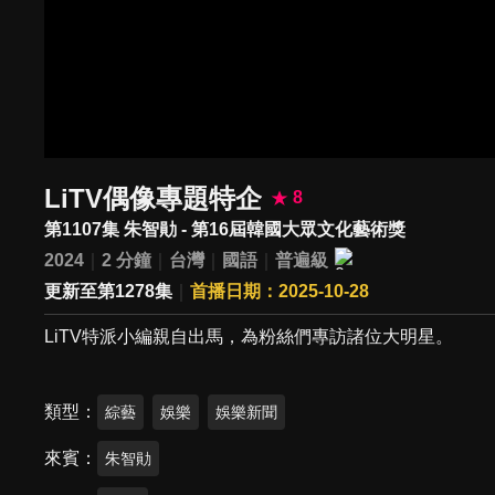
LiTV偶像專題特企
8
第1107集 朱智勛 - 第16屆韓國大眾文化藝術獎
2024
2 分鐘
台灣
國語
普遍級
更新至第1278集
首播日期：2025-10-28
LiTV特派小編親自出馬，為粉絲們專訪諸位大明星。
類型
綜藝
娛樂
娛樂新聞
來賓
朱智勛