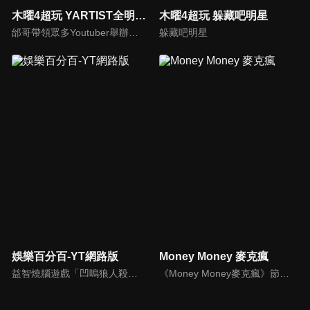
木曜4超玩 YARTIST全明星運動大會
木曜4超玩 躲藏吧明星
邰哥帶領眾多Youtuber舉辦運動會，全部人都動起來！木曜4超玩傾盡全力全新大型力作，集結YARTIST一同揮灑汗水爭取榮譽！
躲藏吧明星
娛樂百分百-YT網路版
Money Money 麥克瘋
益智燒腦遊戲「凹嗚狼人殺」激發你的邏輯推理能力，偶像巨星雲集，全球娛樂資訊，一手掌握不脫節！2025全新升級改版，盡在《娛樂百分百-YT網路版》！
《Money Money麥克瘋》節目強調不比音準、不比音色，也不比外型、外貌、氣質、長相等如何，只強調只要歌詞記得牢，就可以參加比賽。