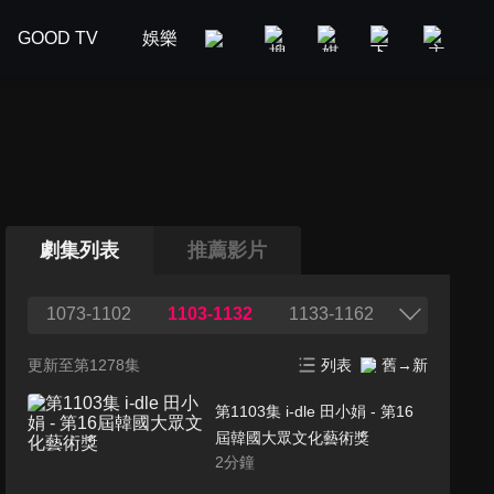
GOOD TV
娛樂
美食旅遊
新聞政論
汽車
劇集列表
推薦影片
1073-1102
1103-1132
1133-1162
更新至第1278集
列表
舊→新
第1103集 i-dle 田小娟 - 第16
屆韓國大眾文化藝術獎
2
分鐘