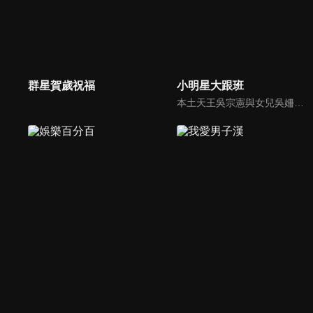
群星賀歲祝福
小明星大跟班
本土天王吳宗憲與女兒吳姍儒（Sandy）搭檔主持，每集邀請來賓暢談演藝圈大小事，父女檔聯手笑果十足，老梗搭上新世代，最新組合強勢登場！