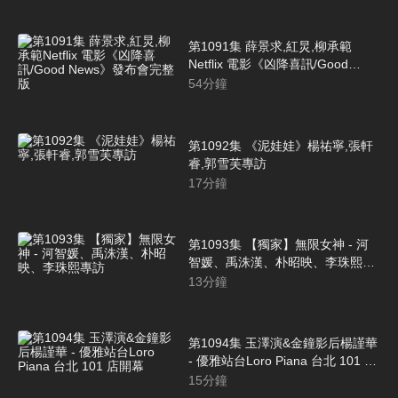
第1091集 薛景求,紅炅,柳承範
Netflix 電影《凶降喜訊/Good
News》發布會完整版
54
分鐘
第1092集 《泥娃娃》楊祐寧,張軒
睿,郭雪芙專訪
17
分鐘
第1093集 【獨家】無限女神 - 河
智媛、禹洙漢、朴昭映、李珠熙專
訪
13
分鐘
第1094集 玉澤演&金鐘影后楊謹華
- 優雅站台Loro Piana 台北 101 店
開幕
15
分鐘