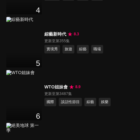
4
綜藝新時代
8.3
更新至第355集
實境秀
旅遊
綜藝
職場
5
WTO姐妹會
8.9
更新至第3487集
國際
談話性節目
綜藝
娛樂
6