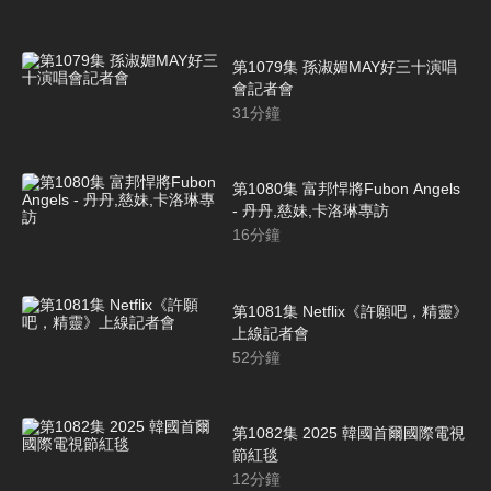
第1079集 孫淑媚MAY好三十演唱
會記者會
31
分鐘
第1080集 富邦悍將Fubon Angels
- 丹丹,慈妹,卡洛琳專訪
16
分鐘
第1081集 Netflix《許願吧，精靈》
上線記者會
52
分鐘
第1082集 2025 韓國首爾國際電視
節紅毯
12
分鐘