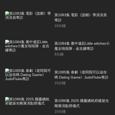
第1083集 電影《詭鄉》導演演員
專訪
16
分鐘
第1084集 臺中連莊Little witches小
魔女啦啦隊 - 金吉娜專訪
8
分鐘
第1085集 泰劇《老闆我可以追你
嗎 Dating Game》JudoFluke專訪
15
分鐘
第1086集 2025 國慶總統府建築光
雕展演點燈儀式
15
分鐘