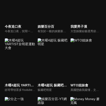
今夜造口夜
娛樂百分百
我愛男子漢
今夜造口夜，笑鬧一整夜。以網路自製嘲諷節目走紅、在網路擁有廣大支持群眾和影響力的主播「視網膜」，藉此一揉合綜藝與喜劇之談話性節目，帶觀眾以輕鬆之方式，瞭解時下最熱門、最能引起共鳴的社會議題、現象和人物。 多元的切入角度、最輕鬆易懂的議題剖析、言論尺度不設限！
有別於一般的娛樂新聞播報，透過遊戲、粉絲互動認識大明星們的真性情，歌唱單元讓你享受歌手們天籟般的歌聲，各式專題報導是為最佳懶人包，掌握最新娛樂動態，求新求變的節目單元刺激你的感官、滿足你的視覺，帶給你滿滿的歡笑，洗去整日的疲憊！
大型娛樂綜藝選秀節目《我愛男子漢》強勢登場！打造全新華語男子團體！各個參賽者無不卯足全力，使出看家本領只為登上夢想殿堂！為了擄獲評審芳心，哪些參賽者會使出意想不到的絕招呢？獨家精彩內容搶先看，想知道有什麼大來賓大駕光臨？想知道有那些爆笑互動內容？
木曜4超玩 YARTIST全明星運動大會
木曜4超玩 躲藏吧明星
WTO姐妹會
邰哥帶領眾多Youtuber舉辦運動會，全部人都動起來！木曜4超玩傾盡全力全新大型力作，集結YARTIST一同揮灑汗水爭取榮譽！
躲藏吧明星
異國戀曲我最懂，文化衝擊大不同！到底新住民怎麼看台灣？讓我們與主持人和來自世界各地的外國朋友，一起聊聊不同國家文化差異、衝擊、風俗、語言學習經驗、婚姻生活等。