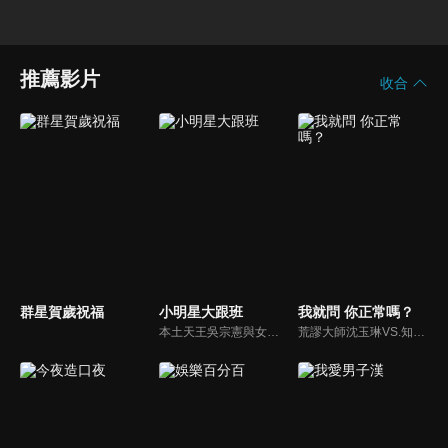
推薦影片
收合
群星賀歲祝福
小明星大跟班
我就問 你正常嗎？
本土天王吳宗憲與女兒吳姍儒（Sandy）搭檔主持，每集邀請來賓暢談演藝圈大小事，父女檔聯手笑果十足，老梗搭上新世代，最新組合強勢登場！
荒謬大師沈玉琳VS.知性作家​​于美人，首次聯手主持！雙方展現犀利又幽默的獨特主持風格引爆辛辣話題！