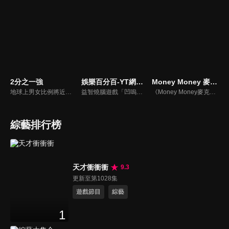
2分之一強
娛樂百分百-YT網路版
Money Money 麥克瘋
地球上男女比例將近一比一，也就是有二分之一的女人。我們認為新世代的女人不論在能力、經濟、教育、工作上都不輸男人，這些獨立自主的女人早已撐起半邊天，她們有自己的價值觀和感情觀，我們稱她們是『二分之一強』。
益智燒腦遊戲「凹嗚狼人殺」激發你的邏輯推理能力，偶像巨星雲集，全球娛樂資訊，一手掌握不脫節！2025全新升級改版，盡在《娛樂百分百-YT網路版》！
《Money Money麥克瘋》節目強調不比音準、不比音色，也不比外型、外貌、氣質、長相等如何，只強調只要歌詞記得牢，就可以參加比賽。
綜藝排行榜
天才衝衝衝
9.3
更新至第1028集
遊戲節目
綜藝
1