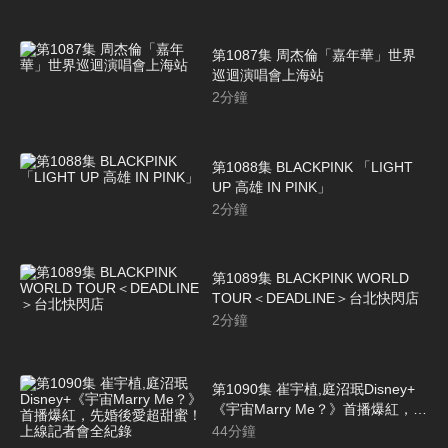
第1087集 周杰倫「嘉年華」世界
巡迴演唱會上海站
2
分鐘
第1088集 BLACKPINK 「LIGHT
UP 高雄 IN PINK」
2
分鐘
第1089集 BLACKPINK WORLD
TOUR＜DEADLINE＞台北快閃店
2
分鐘
第1090集 崔宇植,庭沼珉Disney+
《宇宙Marry Me？》首播爆紅，先
婚後愛超甜蜜！上線記者會全紀錄
44
分鐘