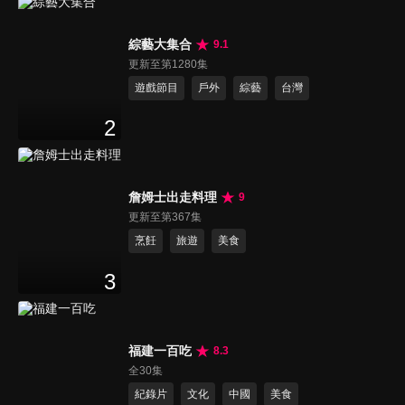
綜藝大集合
9.1
更新至第1280集
遊戲節目
戶外
綜藝
台灣
2
詹姆士出走料理
9
更新至第367集
烹飪
旅遊
美食
3
福建一百吃
8.3
全30集
紀錄片
文化
中國
美食