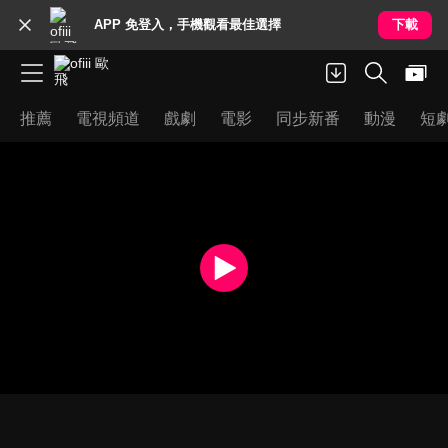
APP 免登入，手機觀看最佳選擇
下載
推薦
電視頻道
戲劇
電影
同步新番
動漫
短