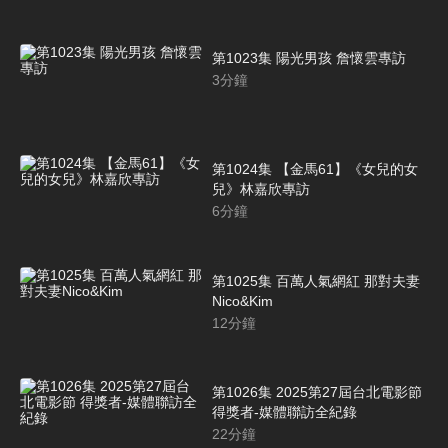
第1023集 陽光男孩 詹懷雲專訪
3
分鐘
第1024集 【金馬61】《女兒的女
兒》林嘉欣專訪
6
分鐘
第1025集 百萬人氣網紅 那對夫妻
Nico&Kim
12
分鐘
第1026集 2025第27屆台北電影節
得獎者-媒體聯訪全紀錄
22
分鐘