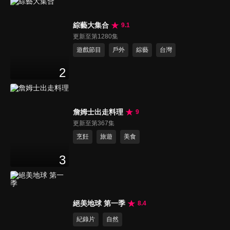
綜藝大集合
9.1
更新至第1280集
遊戲節目
戶外
綜藝
台灣
2
詹姆士出走料理
9
更新至第367集
烹飪
旅遊
美食
3
絕美地球 第一季
8.4
紀錄片
自然