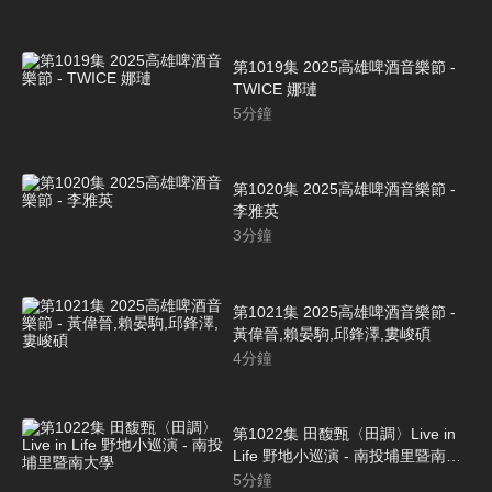
第1019集 2025高雄啤酒音樂節 -
TWICE 娜璉
5
分鐘
第1020集 2025高雄啤酒音樂節 -
李雅英
3
分鐘
第1021集 2025高雄啤酒音樂節 -
黃偉晉,賴晏駒,邱鋒澤,婁峻碩
4
分鐘
第1022集 田馥甄〈田調〉Live in
Life 野地小巡演 - 南投埔里暨南大
學
5
分鐘