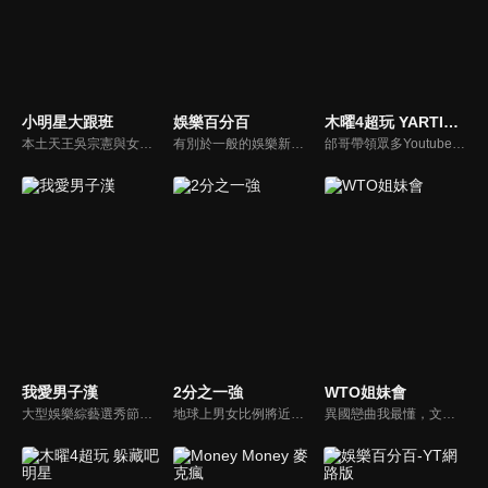
小明星大跟班
娛樂百分百
木曜4超玩 YARTIST全明星運動大會
本土天王吳宗憲與女兒吳姍儒（Sandy）搭檔主持，每集邀請來賓暢談演藝圈大小事，父女檔聯手笑果十足，老梗搭上新世代，最新組合強勢登場！
有別於一般的娛樂新聞播報，透過遊戲、粉絲互動認識大明星們的真性情，歌唱單元讓你享受歌手們天籟般的歌聲，各式專題報導是為最佳懶人包，掌握最新娛樂動態，求新求變的節目單元刺激你的感官、滿足你的視覺，帶給你滿滿的歡笑，洗去整日的疲憊！
邰哥帶領眾多Youtuber舉辦運動會，全部人都動起來！木曜4超玩傾盡全力全新大型力作，集結YARTIST一同揮灑汗水爭取榮譽！
我愛男子漢
2分之一強
WTO姐妹會
大型娛樂綜藝選秀節目《我愛男子漢》強勢登場！打造全新華語男子團體！各個參賽者無不卯足全力，使出看家本領只為登上夢想殿堂！為了擄獲評審芳心，哪些參賽者會使出意想不到的絕招呢？獨家精彩內容搶先看，想知道有什麼大來賓大駕光臨？想知道有那些爆笑互動內容？
地球上男女比例將近一比一，也就是有二分之一的女人。我們認為新世代的女人不論在能力、經濟、教育、工作上都不輸男人，這些獨立自主的女人早已撐起半邊天，她們有自己的價值觀和感情觀，我們稱她們是『二分之一強』。
異國戀曲我最懂，文化衝擊大不同！到底新住民怎麼看台灣？讓我們與主持人和來自世界各地的外國朋友，一起聊聊不同國家文化差異、衝擊、風俗、語言學習經驗、婚姻生活等。