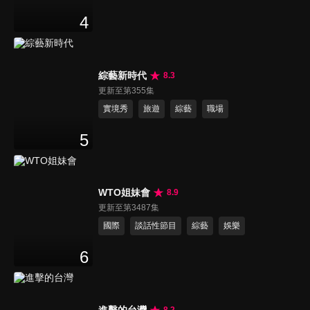
4
綜藝新時代
8.3
更新至第355集
實境秀
旅遊
綜藝
職場
5
WTO姐妹會
8.9
更新至第3487集
國際
談話性節目
綜藝
娛樂
6
進擊的台灣
8.2