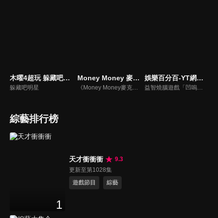
木曜4超玩 躲藏吧明星
Money Money 麥克瘋
娛樂百分百-YT網路版
躲藏吧明星
《Money Money麥克瘋》節目強調不比音準、不比音色，也不比外型、外貌、氣質、長相等如何，只強調只要歌詞記得牢，就可以參加比賽。
益智燒腦遊戲「凹嗚狼人殺」激發你的邏輯推理能力，偶像巨星雲集，全球娛樂資訊，一手掌握不脫節！2025全新升級改版，盡在《娛樂百分百-YT網路版》！
綜藝排行榜
天才衝衝衝
9.3
更新至第1028集
遊戲節目
綜藝
1