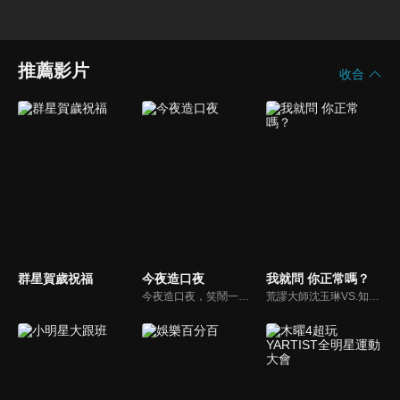
推薦影片
收合
群星賀歲祝福
今夜造口夜
我就問 你正常嗎？
今夜造口夜，笑鬧一整夜。以網路自製嘲諷節目走紅、在網路擁有廣大支持群眾和影響力的主播「視網膜」，藉此一揉合綜藝與喜劇之談話性節目，帶觀眾以輕鬆之方式，瞭解時下最熱門、最能引起共鳴的社會議題、現象和人物。 多元的切入角度、最輕鬆易懂的議題剖析、言論尺度不設限！
荒謬大師沈玉琳VS.知性作家​​于美人，首次聯手主持！雙方展現犀利又幽默的獨特主持風格引爆辛辣話題！