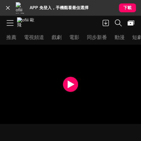
APP 免登入，手機觀看最佳選擇
下載
推薦
電視頻道
戲劇
電影
同步新番
動漫
短