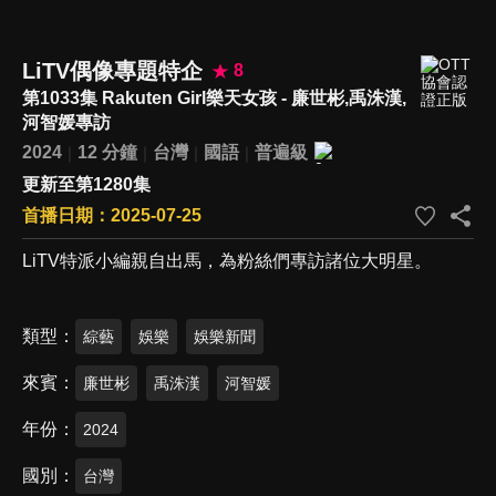
LiTV偶像專題特企
8
第1033集 Rakuten Girl樂天女孩 - 廉世彬,禹洙漢,
河智媛專訪
2024
12 分鐘
台灣
國語
普遍級
更新至第1280集
首播日期：2025-07-25
LiTV特派小編親自出馬，為粉絲們專訪諸位大明星。
類型
綜藝
娛樂
娛樂新聞
來賓
廉世彬
禹洙漢
河智媛
年份
2024
國別
台灣