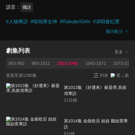
語言
國語
#
人物專訪
#
啦啦隊女神
#
RakutenGirls
#
演唱會紀實
顯示較少
劇集列表
更多
2
953-982
983-1012
1013-1042
1043-1072
1073-1102
更新至第1280集
列表
舊→新
第1013集 《好運來》蘇晏霈,吳政
澔專訪
11
分鐘
第1014集 金曲歌后 娃娃 魏如萱專
訪
5
分鐘