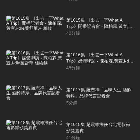
第1015集 《出去一下What A
Trip》開播記者會 - 陳柏霖,黃宣,i-
dle葉舒華,桂綸鎂
40
分鐘
第1016集 《出去一下What A
Trip》媒體聯訪 - 陳柏霖,黃宣,i-dle
葉舒華,桂綸鎂
48
分鐘
第1017集 羅志祥「品味人生 酒齡
特厚」品牌代言記者會
5
分鐘
第1018集 趙震雄擔任台北電影節
頒獎嘉賓
41
分鐘