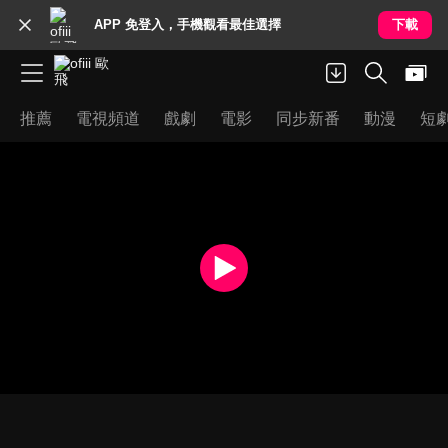
APP 免登入，手機觀看最佳選擇
下載
推薦
電視頻道
戲劇
電影
同步新番
動漫
短