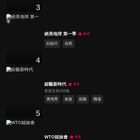
3
絕美地球 第一季
8.4
紀錄片
自然
4
綜藝新時代
8.3
更新至第355集
實境秀
旅遊
綜藝
職場
5
WTO姐妹會
8.9