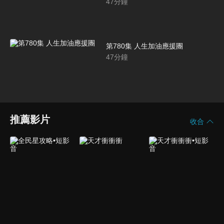
47
分鐘
第780集 人生加油應援團
47
分鐘
推薦影片
收合