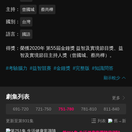
主持
曾國城
蔡尚樺
國別
台灣
語言
國語
得獎
榮獲2020年 第55屆金鐘獎 益智及實境節目獎、益
智及實境節目主持人獎（曾國城、蔡尚樺）。
#
考驗腦力
#
益智競賽
#
金鐘獎
#
完整版
#
知識問答
顯示較少
劇集列表
更多
690
691-720
721-750
751-780
781-810
811-840
84
更新至第931集
列表
舊→新