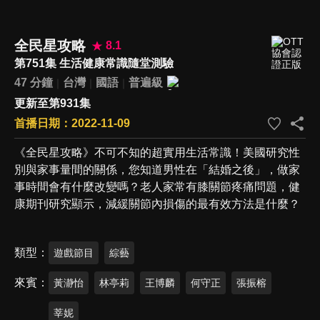
全民星攻略
8.1
第751集 生活健康常識隨堂測驗
47 分鐘
台灣
國語
普遍級
更新至第931集
首播日期：2022-11-09
《全民星攻略》不可不知的超實用生活常識！美國研究性
別與家事量間的關係，您知道男性在「結婚之後」，做家
事時間會有什麼改變嗎？老人家常有膝關節疼痛問題，健
康期刊研究顯示，減緩關節內損傷的最有效方法是什麼？
類型
遊戲節目
綜藝
來賓
黃瀞怡
林亭莉
王博麟
何守正
張振榕
莘妮