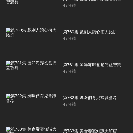
47
分鐘
第760集 戲劇人讀心術大比拚
47
分鐘
第761集 留洋海歸爸爸們益智賽
47
分鐘
第762集 媽咪們育兒常識會考
47
分鐘
第763集 美食饗宴知識大解密