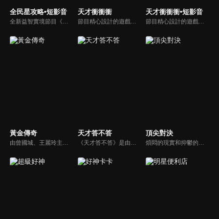
全民星攻略•短影音
天才衝衝衝
天才衝衝衝•短影音
全新益智實境節目《全民星攻略》，由館長曾國城擔任把關者，考驗著每個來挑戰九宮格益智遊戲藝人明星。想要攻略九宮格關卡，透過創意聯想、邏輯推理、理想分析，才有機會獲取智慧星幣，帶走夢幻大獎。
節目精心設計的遊戲內容，包括深受觀眾喜愛並且火紅於各大專院校的【TEMPO系列】，考驗藝人用肢體表達能力以及聯想能力的【你是WORD演】、【會演是英雄】，考驗英文程度的【EAR傳耳ABC】，超簡單、超爆笑的【看你怎麼說】，以及考驗藝人反應、機智以及隊友默契的【不可能的默契】等單元，逗趣又爆笑！
節目精心設計的遊戲內容，包括深受觀眾喜愛並且火紅於各大專院校的【TEMPO系列】，考驗藝人用肢體表達能力以及聯想能力的【你是WORD演】、【會演是英雄】，考驗英文程度的【EAR傳耳ABC】，超簡單、超爆笑的【看你怎麼說】，以及考驗藝人反應、機智以及隊友默契的【不可能的默契】等單元，逗趣又爆笑！
黃金傳奇
天才答不答
頂尖對決
由曾國城、王麗玲主持，許多人記憶中的經典外景綜藝節目之一。每次闖關成功的隊伍，可獲得藏寶圖；拼湊出完整藏寶圖者，可憑著藏寶圖提示至寶箱放置處；最後以正確寶箱之正確答案鑰匙開啟成功者，除隊長本身外的每位參賽者，即可獲得價值新台幣5萬元之黃金金牌。
《天才答不答》是由吳宗憲和吳怡霈共同主持的益智節目。節目設立高額的獎金來考驗藝人們真實的人性，同時將題目立體化，讓你身歷其境去冒險答題。更有哪些出乎意料的處罰，讓藝人羞愧的不想再答錯！一個最接近「人性」與「真實」的益智節目，現在就讓吳宗憲帶你輕鬆玩轉知識。
煩悶的現實和抑鬱的社會，你需要的就是笑、大聲笑、開口笑，《頂尖對決》就要你笑到落ㄟ骸，最具綜藝實力的庹宗康，和喜感十足的納豆各自領軍對抗，藝人搞笑pk笑果十足，《頂尖對決》讓你忘掉一週煩惱！