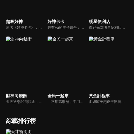
超級好神
好神卡卡
明星便利店
原名《好神卡卡》，後改名為《超級好神》，是一檔益智類綜藝節目，由「A咖天王」徐乃麟搭配黃鐙輝主持。「好神智慧王」、「好神記憶王」、「誰是爆點王」、「好神送好禮」四個單元，讓來賓一較高下。比反應，比記憶，比機智，比膽識，幸運女神的眷顧與遠離永遠都是個未知數！
最有Fu的主持組合：「A咖天王」徐乃麟+「好神天心」朱芯儀+「真理大學校花」洪棠+「台大獸醫碩士」LYDIA。遊戲的層層關卡，來賓必須要和主持人比反應，比記憶，比機智，比膽識，幸運女神的眷顧與遠離永遠都是個未知數！
歡迎光臨明星便利店！你覺得便利店裡面有什麼？關東煮？茶葉蛋？還是讓你尖叫的大明星？一家擁有明星的便利店，到底有多稀奇，你會不會想要光臨呢？
財神向錢衝
全民一起來
黃金計程車
天天送您50萬現金，還有汽車大獎！不考智力、體力，挑戰家人、同事、同學、朋友互相了解的成渡和共同生活經驗。快來參加《財神向前衝》大獎通通送給您。
「不用高學歷，不用會答題，全民一起來，獎金拿不完！」《全民一起來》是一檔結合手機遊戲的大型現場直播益智節目，「記憶、觀察、反應、平衡、敏捷...」，多道關卡考驗挑戰者的多元智能及體能，見證藝人明星各項不可思議的挑戰。
由總霸子趙正平開著計程車在街頭隨機找尋搭車路人，進行機智問答，如果十題答對就可以拿走金元寶！如果沒有答對，就把當前獎金減一個0然後發放！另外節目中總霸子趙正平還會帶我們遍尋美食名景。
綜藝排行榜