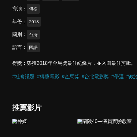
導演
傅榆
年份
2018
國別
台灣
語言
國語
得獎
榮獲2018年金馬獎最佳紀錄片，並入圍最佳剪輯。
#
社會議題
#
得獎電影
#
金馬獎
#
台北電影獎
#
學運
#
政
推薦影片