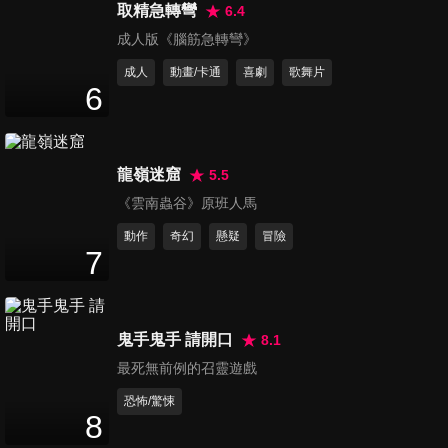
世界八大博物館巡禮：紐約古根漢美
取精急轉彎
6.4
術館
成人版《腦筋急轉彎》
The Art of Museums - Solomon R.
成人
動畫/卡通
喜劇
歌舞片
Guggenheim Museum, New York
6
野村家三代 萬作・萬齋・裕基～巴黎
起舞，邁向未來
龍嶺迷窟
5.5
Mansaku, Mansai and Yuki, The Three
《雲南蟲谷》原班人馬
Generations of the Nomura Kyogen
動作
奇幻
懸疑
冒險
Family: Divine Dance in Paris
7
鬼手鬼手 請開口
8.1
最死無前例的召靈遊戲
恐怖/驚悚
8