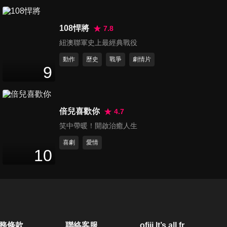
108悍將
7.8
紐澳聯軍史上最經典戰役
動作
歷史
戰爭
劇情片
9
倍兒喜歡你
4.7
笑中帶暖！開啟治癒人生
喜劇
愛情
10
務條款
聯絡客服
ofiii lt’s all free