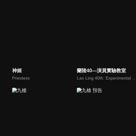
神姬
蘭陵40—演員實驗教室
Priestess
Lan Ling 40th: Experimental Actors Studio