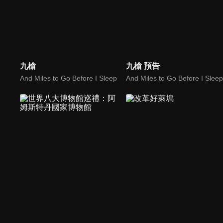
九槍
九槍 預告
And Miles to Go Before I Sleep
And Miles to Go Before I Sleep