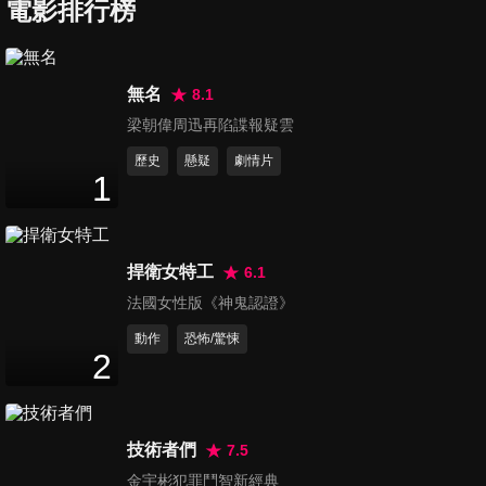
電影排行榜
九槍
And Miles to Go Before I Sleep
無名
8.1
梁朝偉周迅再陷諜報疑雲
歷史
懸疑
劇情片
1
九槍 預告
And Miles to Go Before I Sleep
捍衛女特工
6.1
法國女性版《神鬼認證》
動作
恐怖/驚悚
2
失婚記
Out/Marriage
技術者們
7.5
金宇彬犯罪鬥智新經典