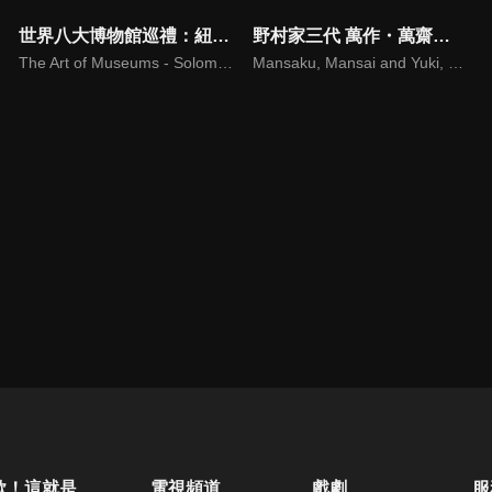
世界八大博物館巡禮：紐約古根漢美術館
野村家三代 萬作・萬齋・裕基～巴黎起舞，邁向未來
The Art of Museums - Solomon R. Guggenheim Museum, New York
Mansaku, Mansai and Yuki, The Three Generations of the Nomura Kyogen Family: Divine Dance in Paris
歐！這就是人生啊
電視頻道
戲劇
服