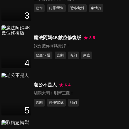
動作
犯罪/黑幫
恐怖/驚悚
劇情片
女神們的下午茶
3
Nothing Like A Dame
魔法阿媽4K數位修復版
8.5
世界八大博物館巡禮：阿姆斯特丹國
我要把你阿媽賣掉！
家博物館
動畫/卡通
喜劇
奇幻
家庭
4
The Art of Museums - Rijksmuseum,
Amsterdam
老公不是人
6.4
腦洞大開！刷新三觀！
改革好萊塢
喜劇
恐怖/驚悚
科幻
This Changes Everything
5