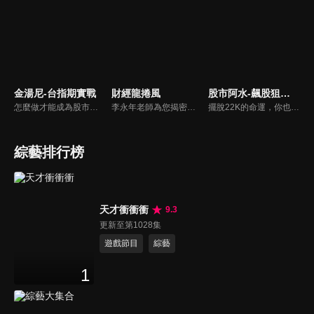
金湯尼-台指期實戰
財經龍捲風
股市阿水-飆股狙擊室
怎麼做才能成為股市中的市場贏家？金湯尼特別錄製，要跟大家分享自己的十年交易之路！
李永年老師為您揭密不為人知的財經秘密！網路上教的技術分析不是不對，而是不正確！節目會持續提供您網路上沒有的資訊！
擺脫22K的命運，你也可以！股市阿水獨創「布林選股法」，32歲賺進3棟房！學會了，從此讓錢幫你賺錢，跟低薪生活說bye-bye~
綜藝排行榜
天才衝衝衝
9.3
更新至第1028集
遊戲節目
綜藝
1