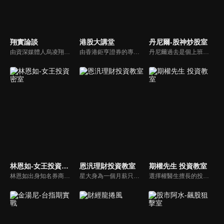
翔實論談
港股大講堂
丹尼爾-股神炒股室
由資深媒體人烏凌翔主持，節目探討全球財經、國際局勢，不論是需要股市資訊、分析、評論，還是預測未來，都請鎖定《翔實論談》。
由香港鉅亨證券的專家帶您認識港股、更加了解這個國際化的資本市場，讓您不再錯過相關的投資機會！
丹尼爾過去是個上班族，曾誤信自稱操盤手的股市騙子賠光積蓄，之後有幸遇實力派大戶傳授 20 年操盤功力，27歲前成功滾出 8 桶金！現今已經財務自由...
林恩如-女王投資密室
恩汎理財投資教室
期權先生 投資教室
林恩如出身知名券商女交易員，挺過 2 次股市大崩盤後，頓悟了【簡單投資法】「不盯盤卻能獲利翻倍」的精隨，晉升千萬身家自由投資人！目前致力於投資理財教育，幫助投資人一起翻轉人生！
星大身為一個月薪只有四萬的小職員，投過投資， 每年就可以領到股利40萬！讓恩汎理財團隊教你利用逢低進場、波段存股， 透過領息、以息養息的投資操作達到資產快速成長的目的，同時建構屬於自己的高股息收益基金！
選擇權醫生擅長的投資工具-「選擇權」 或許你會覺得「選擇權好難，買權、賣權傻傻分不清楚，事實上選擇權只要懂方法，選擇權就能讓你創造被動收入，當個快樂的包租公！