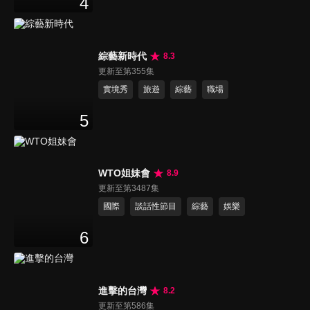
4
綜藝新時代
8.3
更新至第355集
實境秀
旅遊
綜藝
職場
5
WTO姐妹會
8.9
更新至第3487集
國際
談話性節目
綜藝
娛樂
6
進擊的台灣
8.2
更新至第586集