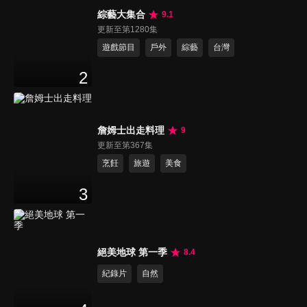
綜藝大集合
9.1
更新至第1280集
遊戲節目
戶外
綜藝
台灣
2
詹姆士出走料理
9
更新至第367集
烹飪
旅遊
美食
3
絕美地球 第一季
8.4
紀錄片
自然