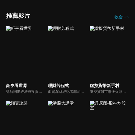
推薦影片
收合
鉅亨看世界
理財芳程式
虛擬貨幣新手村
講解國際經濟與投資市場動態，深入淺出的解說與精闢分析，讓您抓緊世界金融脈動。
由資深財經記者郭莉芳，每集邀請各界重磅財經權威蒞臨分享，迅速拆解總體經濟與財經要聞，透過荷包理財術、匯率變動、人生保險等主題分享，與您攜手探索全球金融脈動。
虛擬貨幣市場正火熱，你還在等什麼？無論是註冊帳戶、入金、轉幣、提款或是創建第一張網格交易單，在這都有手把手教學！