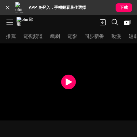
APP 免登入，手機觀看最佳選擇
下載
推薦
電視頻道
戲劇
電影
同步新番
動漫
短