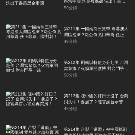
拖垮中國 洗臭襪底褲 洗出丁書苗
黑金帝國
50
分鐘
第211集 一國兩制三貨幣 粵港澳大
灣區泡沫？歐亞倒戈用華為 任正非
跟川普對幹！
49
分鐘
第212集 劉鶴以特使身分赴美 台灣
當祭旗？火箭軍開微博 對台鬥爭一
線
50
分鐘
第213集 賺中國的好日子沒了 台商
消失中！要崩了？陸官媒首示警別
再買房！
49
分鐘
第214集 台製「還願」被中國抵制