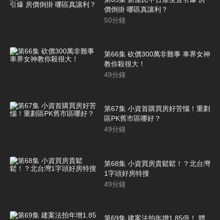
價倒掛 哪區真讓利？
50
分鐘
第66集 砍價300萬非難事 車界女神
教你殺很大！
49
分鐘
第67集 小資首購買房好苦惱！重劃
區PK舊市區哪好？
49
分鐘
第68集 小資買房貴鬆鬆！？北台灣
1字頭好房特搜
49
分鐘
第69集 建案法拍年增1.85倍！ 體