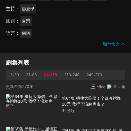
主持
廖慶學
國別
台灣
語言
國語
顯示較少
劇集列表
1-30
31-63
64-218
219-248
249-270
更新至第270集
列表
舊→新
第64集 機捷大降價！全線各站降
10元 救得了沿線房市？
49
分鐘
第65集 新屋比中古屋便宜引爆 房