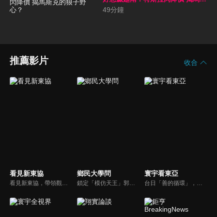
克的狼子野心？
49
分鐘
推薦影片
收合
看見新東協
鄉民大學問
寰宇看東亞
看見新東協，帶領觀眾發現東協新市場、新思維，了解東南亞各國在地文化、政治、政策、並從數字看財經脈動，做最深入外資和本土產業投資分析，發掘您所不知道的東協新商機。
鎖定「模仿天王」郭子乾，還有高顏值學霸大學生辛辣提問唷！全新優質節目都在NOWnews《鄉民大學問》！
台日「善的循環」，貨真價實？韓國文化，無堅不摧？台灣對於日韓的獨特情感，細膩且複雜，有美麗浪花，更有驚濤駭浪，寰宇新聞台全新節目《寰宇看東亞》，將和觀眾一起探訪台灣和日韓的真實連結，挖掘人物秘辛和內幕故事，剖析東亞政經局勢。