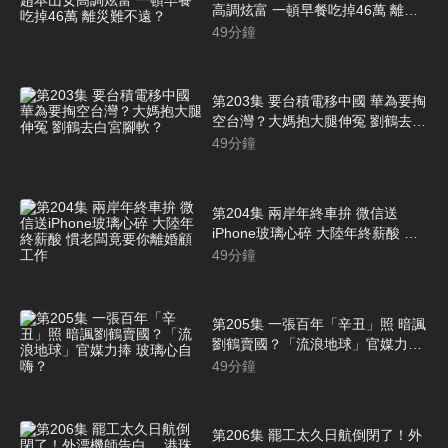
高調炫富 一頓早餐吃掉46萬 離災
難不遠？
49
分鐘
第203集 要台積電移中國 華為要掏
空台灣？大媽抱大腿伸冤 劉鶴去白
宮腳軟？
49
分鐘
第204集 兩岸年終車拚 微信送
iPhone玻璃心碎 大陸年終薪酸 慣
老闆竟要你離婚顧工作
49
分鐘
第205集 一張百年「辛丑」照 暗諷
劉鶴賣國？「流浪地球」官媒力捧
玻璃心自嗨？
49
分鐘
第206集 罷工太久日航倒閉了！外