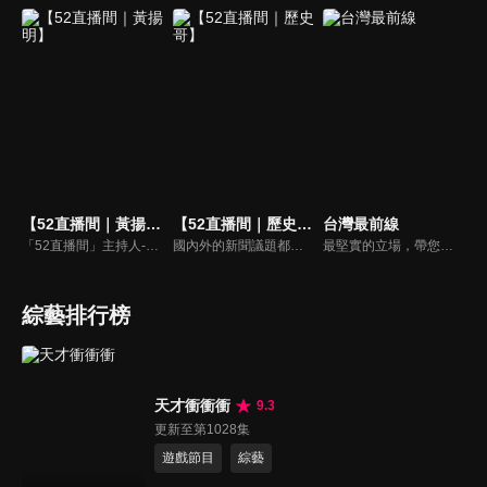
【52直播間｜黃揚明】
【52直播間｜歷史哥】
台灣最前線
「52直播間」主持人-黃揚明（剝雞）為您還原「新聞真相」，給您最重磅的新聞評論。
國內外的新聞議題都能盡情暢談！歷史解說、國際時事、政論分析，通通難不倒歷史哥李易修！
最堅實的立場，帶您洞悉台灣新知。最專業的陣容，帶您打開『視』界。政治人民做主，一同掌握即實政壇資訊，『EYE』台灣的政論談話節目。
綜藝排行榜
天才衝衝衝
9.3
更新至第1028集
遊戲節目
綜藝