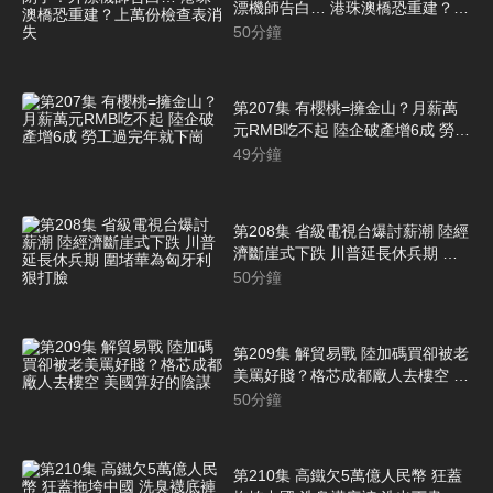
漂機師告白… 港珠澳橋恐重建？上
萬份檢查表消失
50
分鐘
第207集 有櫻桃=擁金山？月薪萬
元RMB吃不起 陸企破產增6成 勞工
過完年就下崗
49
分鐘
第208集 省級電視台爆討薪潮 陸經
濟斷崖式下跌 川普延長休兵期 圍
堵華為匈牙利狠打臉
50
分鐘
第209集 解貿易戰 陸加碼買卻被老
美罵好賤？格芯成都廠人去樓空 美
國算好的陰謀
50
分鐘
第210集 高鐵欠5萬億人民幣 狂蓋