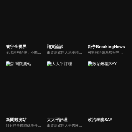
寰宇全視界
翔實論談
鉅亨BreakingNews
全球局勢紛擾，不能置身事外！主播任明玥主持，嶄新一季《寰宇全視界2.0》，集結各領域重磅嘉賓，犀利評論、深度視角，帶您洞悉世界局勢脈絡，開拓兩岸和國際新視野，《寰宇全視界2.0》，帶給您最具含金量的觀點。
由資深媒體人烏凌翔主持，節目探討全球財經、國際局勢，不論是需要股市資訊、分析、評論，還是預測未來，都請鎖定《翔實論談》。
AI主播語姍為您報導【鉅亨Breaking News】！每週播報大事，讓新聞更貼近你！
新聞觀測站
大大平評理
政治琳龍SAY
針對時事或特殊事件邀請來賓進行深度探討，或專訪各領域傑出人士。
由資深媒體人平秀琳所主持的時事討論節目，針對大眾關心的議題，邀請關鍵人物或意見領袖上節目，從各種角度深入剖析，並藉由多人的觀點交流，讓新聞事件的真相掏深一點，幫助觀眾了解當下最熱門的新聞議題，期使本節目成為台灣理性討論時事的典範。