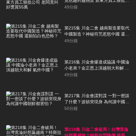
竟然越封越熱賣 新東方員工狠批公
司 老闆竟叫好獎賞55萬
49
分鐘
第215集 川金二會 越南製造要取代
中國製造？神秘符咒惹怒中國 還願
陷白色恐怖？
49
分鐘
第216集 川金會爆達成協議 中國淪
小老弟？金正恩上演越朝大和解 氣
炸中國？
49
分鐘
第217集 川金會諜對諜 一對一密談
了什麼？波頓突現身 為何讓中國朝
鮮都害怕？
50
分鐘
第218集 川金二會破局！台灣竟淪
好想贏越南？特斯拉閃降價 揭馬斯