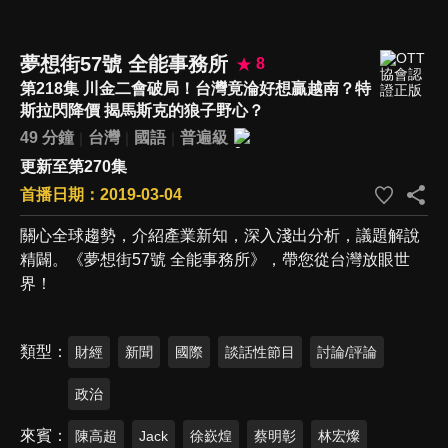
夢想街57號 全能事務所
8
第218集 川金二會破局！台灣竟淪好想贏越南？特
斯拉閃降價 揭馬斯克的狼子野心？
49 分鐘
台灣
國語
普遍級
更新至第270集
首播日期：2019-03-04
關心全球趨勢，介紹產業新知，深入淺出分析，議題解說
精闢。《夢想街57號 全能事務所》，帶您從台灣放眼世
界！
類型
財經
新聞
國際
談話性節目
討論/評論
政治
來賓
陳高超
Jack
徐嶔煌
蔡明彰
林宏燦