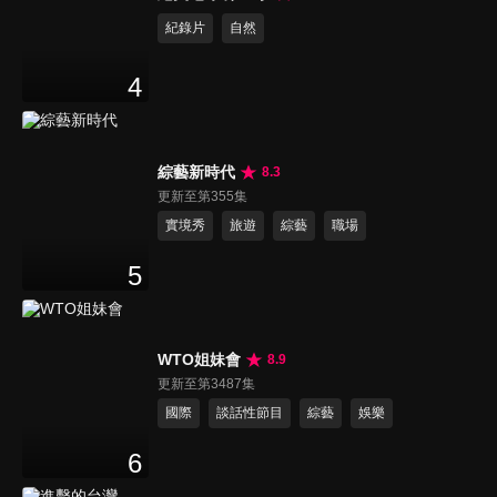
紀錄片
自然
4
綜藝新時代
8.3
更新至第355集
實境秀
旅遊
綜藝
職場
5
WTO姐妹會
8.9
更新至第3487集
國際
談話性節目
綜藝
娛樂
6