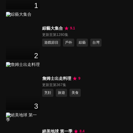
1
綜藝大集合
9.1
更新至第1280集
遊戲節目
戶外
綜藝
台灣
2
詹姆士出走料理
9
更新至第367集
烹飪
旅遊
美食
3
絕美地球 第一季
8.4