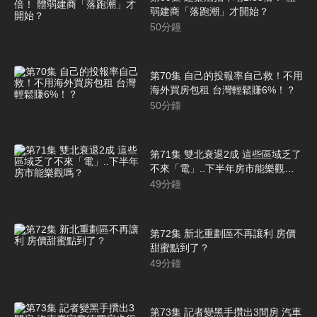
弱建商「落跑潮」才開始？
50
分鐘
第70集 自己的投報率自己救！不用
海外買房包租 台灣輕鬆賺6%！？
50
分鐘
第71集 雙北衰退2成 這些區域乏了
不來「電」..下半年房市能樂觀
嗎？
49
分鐘
第72集 新北重劃區不再讓利 房價
甜蜜點到了？
49
分鐘
第73集 記者變黑手攢出3間房 汽車