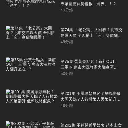
專家龐德買房也很「跨界」！？
49
分鐘
第74集 「老公寓」大回春？北市交
易爆天價 全因搭上「它」身價翻幾
番！
49
分鐘
第75集 蛋黃哥點兵！新莊OUT、
三重IN 房市大洗牌潛力翻身區
在..？
50
分鐘
第201集 美罵厚顏無恥？劉鶴變最
大黑天鵝？人行撒幣人民幣卻升 低
薪脫貧假象？
49
分鐘
第202集 不顧習近平禁奢 趙本山女