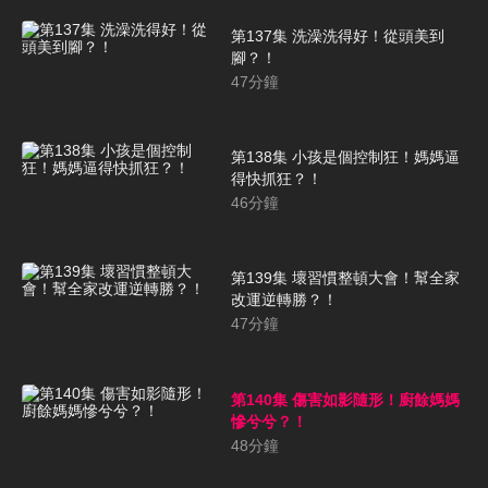
第137集 洗澡洗得好！從頭美到
腳？！
47
分鐘
第138集 小孩是個控制狂！媽媽逼
得快抓狂？！
46
分鐘
第139集 壞習慣整頓大會！幫全家
改運逆轉勝？！
47
分鐘
第140集 傷害如影隨形！廚餘媽媽
慘兮兮？！
48
分鐘