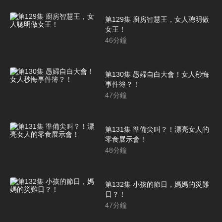
第129集 廚房智慧王，女人聰明做
女王！
46
分鐘
第130集 愚婦自白大會！女人秒悔
事件簿？！
47
分鐘
第131集 準備尖叫？！漂亮女人的
零食展示會！
48
分鐘
第132集 小孩的節日，媽媽的災難
日？！
47
分鐘