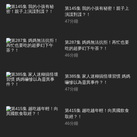
第145集 我的小孩有秘密！親子上
演諜對諜？！
47
分鐘
第287集 媽媽無法抗拒！再忙也要
吃的超夢幻下午茶？！
46
分鐘
第385集 家人迷糊搞怪壞習慣 媽媽
嚇慘以為靈異事件？！
47
分鐘
第415集 越吃越年輕！向異國飲食
取經？！
46
分鐘