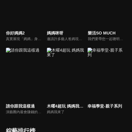
你好媽媽2
媽媽咪呀
樂活SO MUCH
真實展現「媽媽」身份的更多社會觸角，探討對「媽媽」概念的時代定義，探訪更多的當代媽媽。每期走進嘉賓生活，探討母親在家庭中、在自己生命中的位置。
邀請許多藝人爸媽現身說法，與相關專家顧問共同討論分享，以談話的方式進行，對一人爸媽和名人家庭教育有興趣的朋友一定不能錯過。
我們要帶您一起聰明快樂過生活！由聰明生活家張雅芳主持的健康休閒資訊類節目，主題式介紹探討各種飲食、保健、醫學、休閒、民生、環保等，各種國人關心的樂活新訊，讓觀眾朋友一同感受快樂、用心過生活，其實就是那麼的簡單。
請你跟我這樣過
木曜4超玩 媽媽我來了
幸福學堂-親子系列
演藝圈內最會賺錢的侯昌明，以親身經歷教你理財；採訪經歷豐沛的黃文華，把所見所聞通通報你哉。不論是理財知識、兩性問題、生活資訊，完全貼近市井小民的所需所求，保證讓你生活過更好！
媽媽我來了
綜藝排行榜