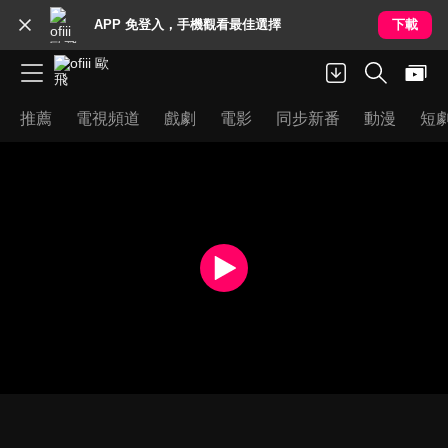
APP 免登入，手機觀看最佳選擇
下載
推薦
電視頻道
戲劇
電影
同步新番
動漫
短