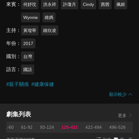
來賓
何妤玟
洪永祥
許瓊月
Cindy
茜茜
佩姬
Wynnie
維媽
主持
黃瑽寧
鍾欣凌
年份
2017
國別
台灣
語言
國語
#
親子關係
#
健康保健
顯示較少
劇集列表
更多
31-60
61-92
93-124
125-421
422-494
496-526
52