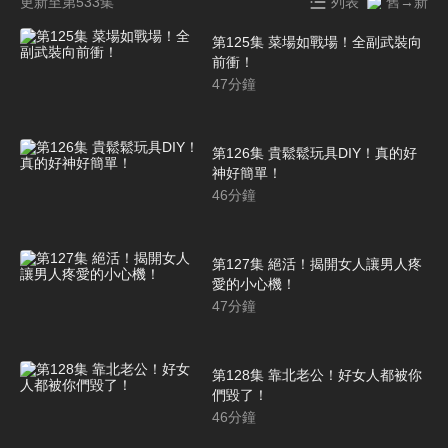
更新至第533集
列表
舊→新
第125集 菜場如戰場！全副武裝向
前衝！
47
分鐘
第126集 貴鬆鬆玩具DIY！真的好
神好簡單！
46
分鐘
第127集 絕活！揭開女人讓男人疼
愛的小心機！
47
分鐘
第128集 靠北老公！好女人都被你
們毀了！
46
分鐘