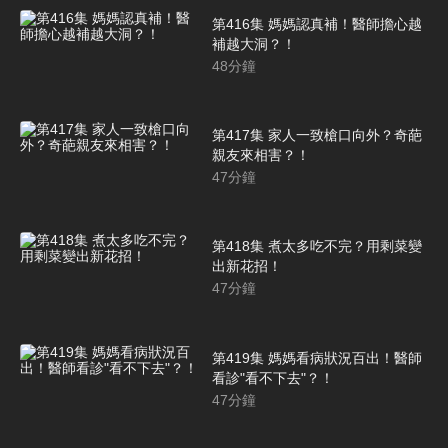
第416集 媽媽認真補！醫師擔心越
補越大洞？！
48
分鐘
第417集 家人一致槍口向外？奇葩
親友來相害？！
47
分鐘
第418集 煮太多吃不完？用剩菜變
出新花招！
47
分鐘
第419集 媽媽看病狀況百出！醫師
看診"看不下去"？！
47
分鐘