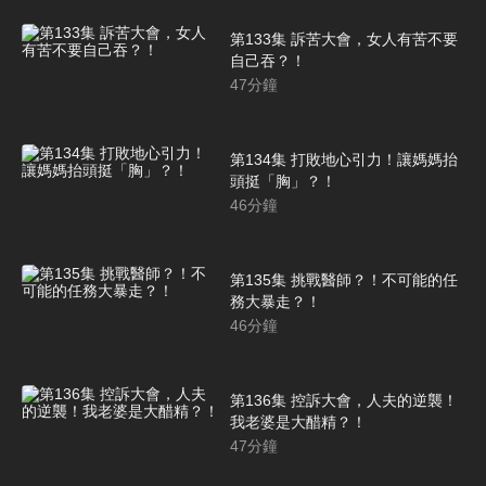
第133集 訴苦大會，女人有苦不要
自己吞？！
47
分鐘
第134集 打敗地心引力！讓媽媽抬
頭挺「胸」？！
46
分鐘
第135集 挑戰醫師？！不可能的任
務大暴走？！
46
分鐘
第136集 控訴大會，人夫的逆襲！
我老婆是大醋精？！
47
分鐘