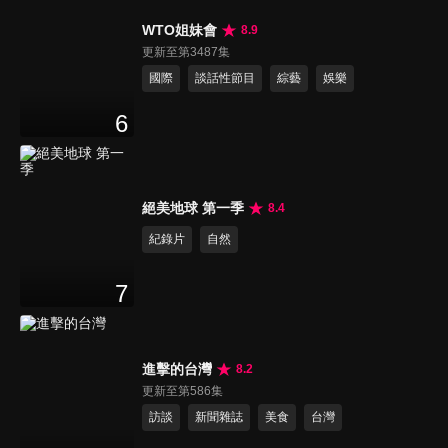
WTO姐妹會
8.9
更新至第3487集
國際
談話性節目
綜藝
娛樂
6
絕美地球 第一季
8.4
紀錄片
自然
7
進擊的台灣
8.2
更新至第586集
訪談
新聞雜誌
美食
台灣