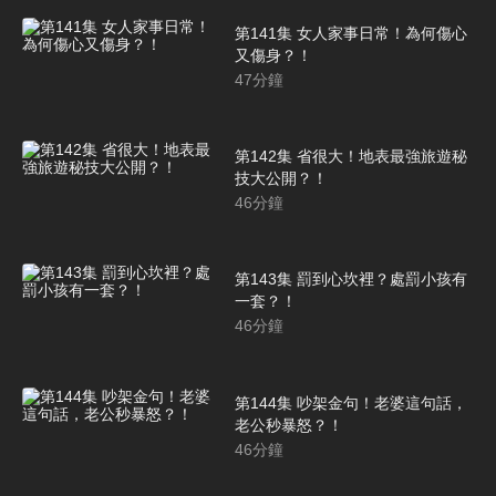
第141集 女人家事日常！為何傷心
又傷身？！
47
分鐘
第142集 省很大！地表最強旅遊秘
技大公開？！
46
分鐘
第143集 罰到心坎裡？處罰小孩有
一套？！
46
分鐘
第144集 吵架金句！老婆這句話，
老公秒暴怒？！
46
分鐘