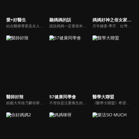
愛+好醫生
聽媽媽的話
媽媽好神之俗女家務事
結合醫療專業及全人關懷的新型態節目，主持人黃瑽寧醫師親訪家庭，跨領域醫療顧問團全方位檢視，提供最完整、實用和正確的資訊來守護孩子的健康。
誰說媽媽一定要柴米油鹽醬醋茶，誰說媽媽就等於黃臉婆，不同顏值、不同族群、不同職業、不同年紀，來自各個角落的快樂媽媽們，將讓您看到媽媽們的搞笑、可愛、淚水、溫馨，現代的媽媽們，通通站出來吧~所有愛秀敢秀的媽咪們，都在《聽媽媽的話》。
月辛嬌妻-季芹、台灣好媳婦-佩甄，兩位世俗熟女 領軍各界菁英一起來探討你我關心的各種家務事。持續鎖定本節目就能夠讓你『俗女不出門，能知天下事』！
醫師好辣
57健康同學會
醫學大聯盟
綜藝大哥徐乃麟領軍，率領「好辣軍團」挑戰醫界麻辣話題，對上帥哥美女醫師團，不一樣的白色旋風即將登場！以前不敢說的，現在說給你聽，只要你想聽，我們就敢問！沒有不能聊，就怕不夠辣！絕對讓您耳目一新！打破傳統，跳脫框架！挖掘麻辣秘辛！
不管你是注重養生的四、五年級，還是邁入熟男熟女的六年級生，或是充滿活力的七年級生，主播隋安德、許晶晶和醫藥記者及健康專家，要告訴大家自己的身體密碼，讓你健康滿分！
《醫學大聯盟》希望打造一個知性趣味的平台，讓觀眾在輕鬆間了解正確的健康資訊，幫助自己和家人打造更健康的生活習慣。