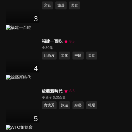
烹飪
旅遊
美食
3
福建一百吃
8.3
全30集
紀錄片
文化
中國
美食
4
綜藝新時代
8.3
更新至第355集
實境秀
旅遊
綜藝
職場
5