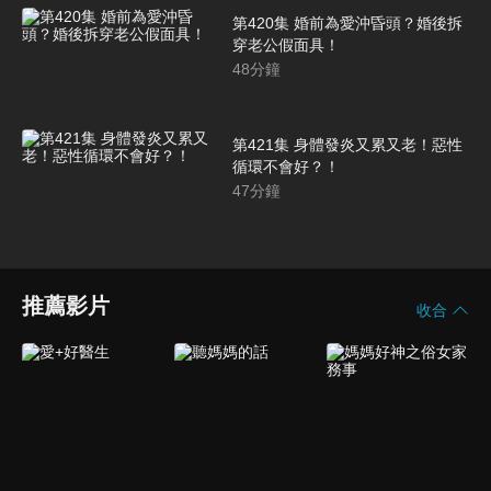
第420集 婚前為愛沖昏頭？婚後拆
穿老公假面具！
48
分鐘
第421集 身體發炎又累又老！惡性
循環不會好？！
47
分鐘
推薦影片
收合