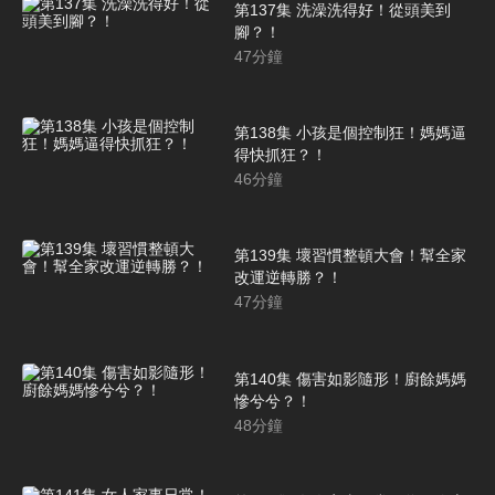
第137集 洗澡洗得好！從頭美到
腳？！
47
分鐘
第138集 小孩是個控制狂！媽媽逼
得快抓狂？！
46
分鐘
第139集 壞習慣整頓大會！幫全家
改運逆轉勝？！
47
分鐘
第140集 傷害如影隨形！廚餘媽媽
慘兮兮？！
48
分鐘