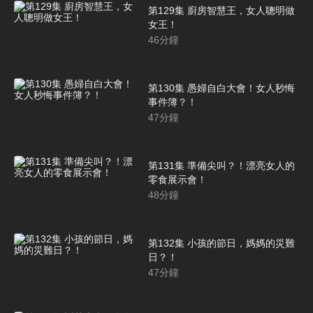
第129集 廚房智慧王，女人聰明做
女王！
46
分鐘
第130集 愚婦自白大會！女人秒悔
事件簿？！
47
分鐘
第131集 準備尖叫？！漂亮女人的
零食展示會！
48
分鐘
第132集 小孩的節日，媽媽的災難
日？！
47
分鐘