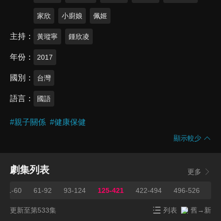
家欣
小廚娘
佩姬
主持
黃瑽寧
鍾欣凌
年份
2017
國別
台灣
語言
國語
#
親子關係
#
健康保健
顯示較少
劇集列表
更多
31-60
61-92
93-124
125-421
422-494
496-526
52
更新至第533集
列表
舊→新