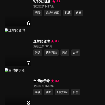
WTO姐妹會
8.9
更新至第3487集
國際
談話性節目
綜藝
娛樂
6
進擊的台灣
8.2
更新至第586集
訪談
新聞雜誌
美食
台灣
7
台灣啟示錄
8.6
更新至第1613集
訪談
新聞
新聞雜誌
社會
8