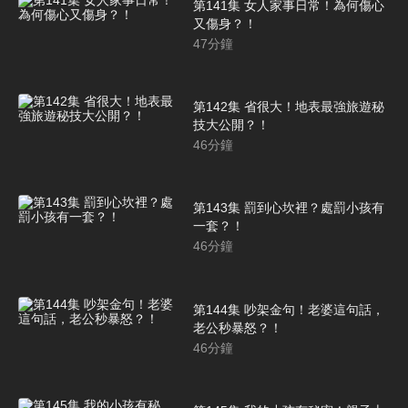
第141集 女人家事日常！為何傷心
又傷身？！
47
分鐘
第142集 省很大！地表最強旅遊秘
技大公開？！
46
分鐘
第143集 罰到心坎裡？處罰小孩有
一套？！
46
分鐘
第144集 吵架金句！老婆這句話，
老公秒暴怒？！
46
分鐘