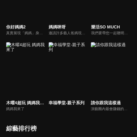
你好媽媽2
媽媽咪呀
樂活SO MUCH
真實展現「媽媽」身份的更多社會觸角，探討對「媽媽」概念的時代定義，探訪更多的當代媽媽。每期走進嘉賓生活，探討母親在家庭中、在自己生命中的位置。
邀請許多藝人爸媽現身說法，與相關專家顧問共同討論分享，以談話的方式進行，對一人爸媽和名人家庭教育有興趣的朋友一定不能錯過。
我們要帶您一起聰明快樂過生活！由聰明生活家張雅芳主持的健康休閒資訊類節目，主題式介紹探討各種飲食、保健、醫學、休閒、民生、環保等，各種國人關心的樂活新訊，讓觀眾朋友一同感受快樂、用心過生活，其實就是那麼的簡單。
木曜4超玩 媽媽我來了
幸福學堂-親子系列
請你跟我這樣過
媽媽我來了
演藝圈內最會賺錢的侯昌明，以親身經歷教你理財；採訪經歷豐沛的黃文華，把所見所聞通通報你哉。不論是理財知識、兩性問題、生活資訊，完全貼近市井小民的所需所求，保證讓你生活過更好！
綜藝排行榜