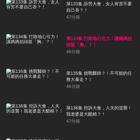
第133集 訴苦大會，女人有苦不要
自己吞？！
47
分鐘
第134集 打敗地心引力！讓媽媽抬
頭挺「胸」？！
46
分鐘
第135集 挑戰醫師？！不可能的任
務大暴走？！
46
分鐘
第136集 控訴大會，人夫的逆襲！
我老婆是大醋精？！
47
分鐘