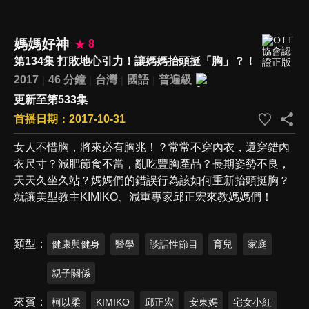
媽媽好神
8
第134集 打敗地心引力！讓媽媽抬頭挺「胸」？！
2017
46 分鐘
台灣
國語
普遍級
更新至第533集
首播日期：2017-10-31
女人不惜胸，將來必有胸兆！？常常不穿內衣，還穿錯內
衣尺寸？減肥節食不當，亂吃豐胸產品？長期姿勢不良，
天天久坐久站？媽媽們的錯誤行為該如何重新抬頭挺胸？
就讓美型教主KIMIKO、減重專家邱正宏來教媽媽們！
類型
健康與健身
醫學
談話性節目
育兒
家庭
親子關係
來賓
柯以柔
KIMIKO
邱正宏
安東媽
宅女小紅