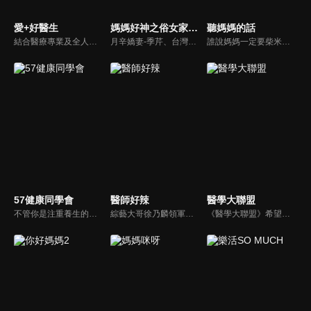
愛+好醫生
媽媽好神之俗女家務事
聽媽媽的話
結合醫療專業及全人關懷的新型態節目，主持人黃瑽寧醫師親訪家庭，跨領域醫療顧問團全方位檢視，提供最完整、實用和正確的資訊來守護孩子的健康。
月辛嬌妻-季芹、台灣好媳婦-佩甄，兩位世俗熟女 領軍各界菁英一起來探討你我關心的各種家務事。持續鎖定本節目就能夠讓你『俗女不出門，能知天下事』！
誰說媽媽一定要柴米油鹽醬醋茶，誰說媽媽就等於黃臉婆，不同顏值、不同族群、不同職業、不同年紀，來自各個角落的快樂媽媽們，將讓您看到媽媽們的搞笑、可愛、淚水、溫馨，現代的媽媽們，通通站出來吧~所有愛秀敢秀的媽咪們，都在《聽媽媽的話》。
57健康同學會
醫師好辣
醫學大聯盟
不管你是注重養生的四、五年級，還是邁入熟男熟女的六年級生，或是充滿活力的七年級生，主播隋安德、許晶晶和醫藥記者及健康專家，要告訴大家自己的身體密碼，讓你健康滿分！
綜藝大哥徐乃麟領軍，率領「好辣軍團」挑戰醫界麻辣話題，對上帥哥美女醫師團，不一樣的白色旋風即將登場！以前不敢說的，現在說給你聽，只要你想聽，我們就敢問！沒有不能聊，就怕不夠辣！絕對讓您耳目一新！打破傳統，跳脫框架！挖掘麻辣秘辛！
《醫學大聯盟》希望打造一個知性趣味的平台，讓觀眾在輕鬆間了解正確的健康資訊，幫助自己和家人打造更健康的生活習慣。