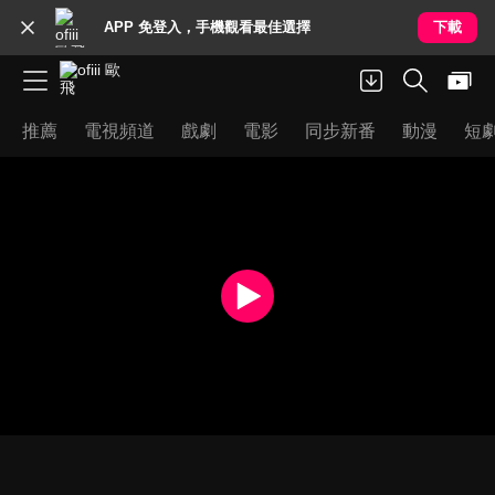
APP 免登入，手機觀看最佳選擇
下載
推薦
電視頻道
戲劇
電影
同步新番
動漫
短