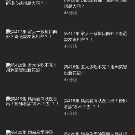
補越大洞？！
48
分鐘
第417集 家人一致槍口向外？奇葩
親友來相害？！
47
分鐘
第418集 煮太多吃不完？用剩菜變
出新花招！
47
分鐘
第419集 媽媽看病狀況百出！醫師
看診"看不下去"？！
47
分鐘
第420集 婚前為愛沖昏頭？婚後拆