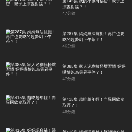
第145集 我的小孩有秘密！親子上
演諜對諜？！
47
分鐘
第287集 媽媽無法抗拒！再忙也要
吃的超夢幻下午茶？！
46
分鐘
第385集 家人迷糊搞怪壞習慣 媽媽
嚇慘以為靈異事件？！
47
分鐘
第415集 越吃越年輕！向異國飲食
取經？！
46
分鐘
第416集 媽媽認真補！醫師擔心越