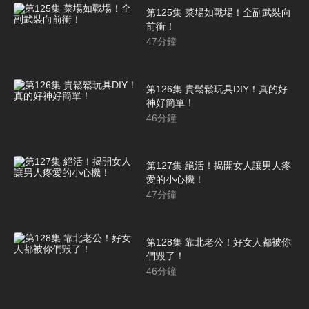
第125集 菜場如戰場！全副武裝向
前衝！
47
分鐘
第126集 貴鬆鬆玩具DIY！真的好
神好簡單！
46
分鐘
第127集 絕活！揭開女人讓男人疼
愛的小心機！
47
分鐘
第128集 靠北老公！好女人都被你
們毀了！
46
分鐘