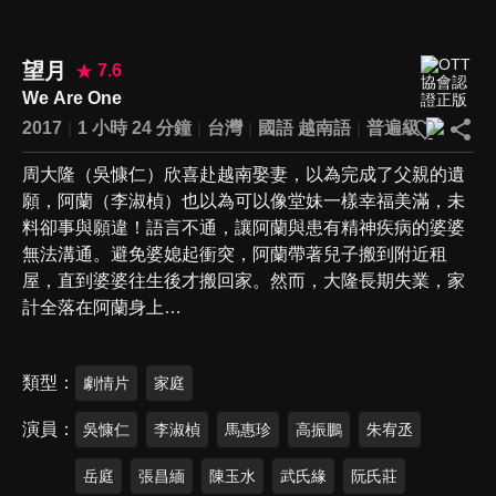
望月
7.6
We Are One
2017
1 小時 24 分鐘
台灣
國語
越南語
普遍級
周大隆（吳慷仁）欣喜赴越南娶妻，以為完成了父親的遺
願，阿蘭（李淑楨）也以為可以像堂妹一樣幸福美滿，未
料卻事與願違！語言不通，讓阿蘭與患有精神疾病的婆婆
無法溝通。避免婆媳起衝突，阿蘭帶著兒子搬到附近租
屋，直到婆婆往生後才搬回家。然而，大隆長期失業，家
計全落在阿蘭身上…
類型
劇情片
家庭
演員
吳慷仁
李淑楨
馬惠珍
高振鵬
朱宥丞
岳庭
張昌緬
陳玉水
武氏緣
阮氏莊