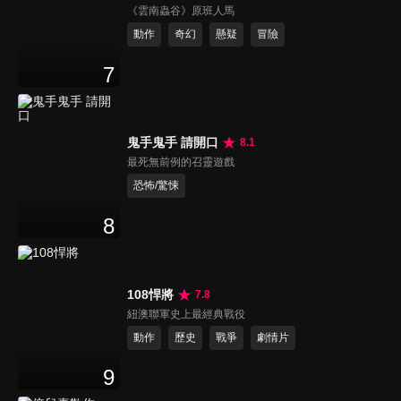
《雲南蟲谷》原班人馬
動作
奇幻
懸疑
冒險
7
鬼手鬼手 請開口
8.1
最死無前例的召靈遊戲
恐怖/驚悚
8
108悍將
7.8
紐澳聯軍史上最經典戰役
動作
歷史
戰爭
劇情片
9