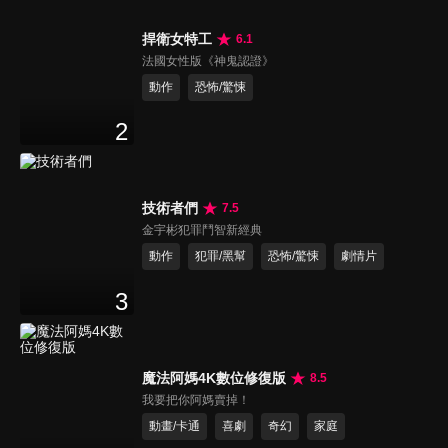
捍衛女特工
6.1
法國女性版《神鬼認證》
動作
恐怖/驚悚
2
技術者們
7.5
金宇彬犯罪鬥智新經典
動作
犯罪/黑幫
恐怖/驚悚
劇情片
3
魔法阿媽4K數位修復版
8.5
我要把你阿媽賣掉！
動畫/卡通
喜劇
奇幻
家庭