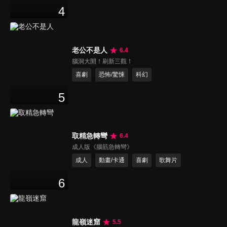
4
老公不是人
6.4
腦洞大開！刷新三觀！
喜劇
恐怖/驚悚
科幻
5
取精急轉彎
6.4
成人版《腦筋急轉彎》
成人
動畫/卡通
喜劇
歌舞片
6
龍嶺迷窟
5.5