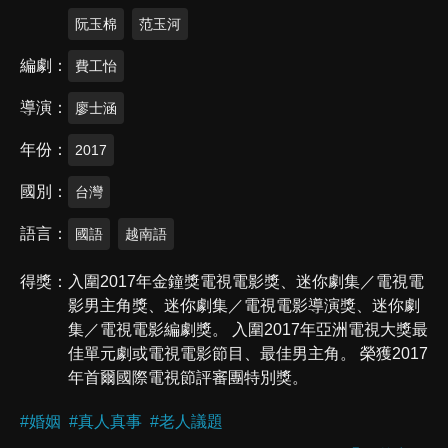
阮玉棉
范玉河
編劇
費工怡
導演
廖士涵
年份
2017
國別
台灣
語言
國語
越南語
得獎
入圍2017年金鐘獎電視電影獎、迷你劇集／電視電
影男主角獎、迷你劇集／電視電影導演獎、迷你劇
集／電視電影編劇獎。 入圍2017年亞洲電視大獎最
佳單元劇或電視電影節目、最佳男主角。 榮獲2017
年首爾國際電視節評審團特別獎。
#
婚姻
#
真人真事
#
老人議題