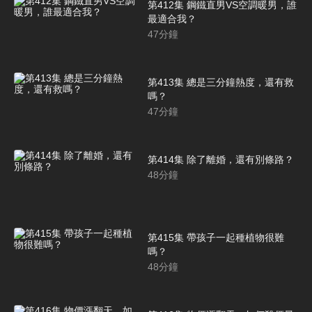
第412集 鋼鐵直男VS空調暖男，誰
最適合我？
47
分鐘
第413集 總是三分鐘熱度，還有救
嗎？
47
分鐘
第414集 除了離婚，還有別條路？
48
分鐘
第415集 帶孩子一起種植物很難
嗎？
48
分鐘