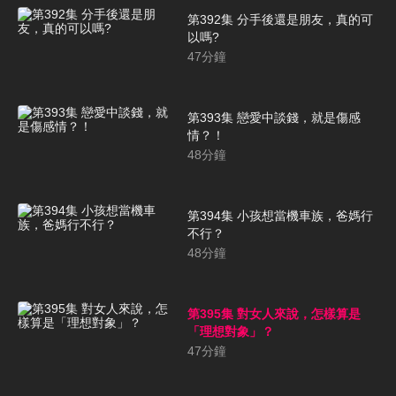
第392集 分手後還是朋友，真的可
以嗎?
47
分鐘
第393集 戀愛中談錢，就是傷感
情？！
48
分鐘
第394集 小孩想當機車族，爸媽行
不行？
48
分鐘
第395集 對女人來說，怎樣算是
「理想對象」？
47
分鐘