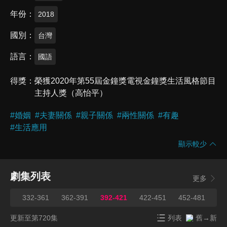
年份
2018
國別
台灣
語言
國語
得獎
榮獲2020年第55屆金鐘獎電視金鐘獎生活風格節目
主持人獎（高怡平）
#
婚姻
#
夫妻關係
#
親子關係
#
兩性關係
#
有趣
#
生活應用
顯示較少
劇集列表
更多
331
332-361
362-391
392-421
422-451
452-481
48
更新至第720集
列表
舊→新