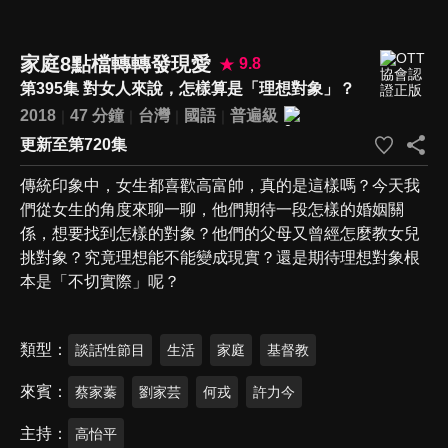
家庭8點檔轉轉發現愛
9.8
第395集 對女人來說，怎樣算是「理想對象」？
2018
47 分鐘
台灣
國語
普遍級
更新至第720集
傳統印象中，女生都喜歡高富帥，真的是這樣嗎？今天我
們從女生的角度來聊一聊，他們期待一段怎樣的婚姻關
係，想要找到怎樣的對象？他們的父母又曾經怎麼教女兒
挑對象？究竟理想能不能變成現實？還是期待理想對象根
本是「不切實際」呢？
類型
談話性節目
生活
家庭
基督教
來賓
蔡家蓁
劉家芸
何戎
許力今
主持
高怡平