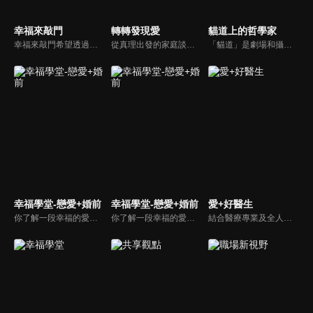
幸福來敲門
轉轉發現愛
貓道上的哲學家
幸福來敲門希望透過藝人、觀眾、夫妻來賓的經驗分享以及專家解析：傳遞聖經中的家庭價值觀，提供現代人面臨婚姻與家庭各種狀況接踵而來時的答案，並且邀請上帝成為每個家庭的主人。
從真理出發的家庭談話性節目，針對現代婚姻家庭議題讓您輕鬆掌握關注方向。
「貓道」是劇場和攝影棚的象徵，而孩子是天生的哲學家，他們進入攝影棚中的小劇場思考、對話，並且從貓道上看下來，總是會有不同視角，故片名為《貓道上的哲學家》，在GOOD TV播出。
幸福學堂-戀愛+婚前
幸福學堂-戀愛+婚前
愛+好醫生
你了解一段幸福的愛情是如何發展出來的嗎？你對你心中那一個對象，到底是愛還是喜歡？難道喜歡跟愛差距很大嗎？讓我們的大師來消除你心中的疑惑。
你了解一段幸福的愛情是如何發展出來的嗎？你對你心中那一個對象，到底是愛還是喜歡？難道喜歡跟愛差距很大嗎？讓我們的大師來消除你心中的疑惑。
結合醫療專業及全人關懷的新型態節目，主持人黃瑽寧醫師親訪家庭，跨領域醫療顧問團全方位檢視，提供最完整、實用和正確的資訊來守護孩子的健康。