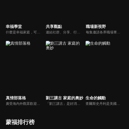
幸福學堂
共享觀點
職場新視野
什麼是幸福家庭，可能很多人會覺得「幸福家庭」是天方夜譚，在這一集當中，簡老師要告訴您，如何跨越婚姻的顛簸之路，建立幸福家庭，且根據他多年輔導經驗，歸類出幸福家庭的特質，讓幸福家庭不是再是虛假的口號，而是能夠真實落實在生活當中。
連結社群、分享、行動的特色，運用講道學的架構，談論包含基要真理、生活話題及神學裝備三大面向主題。身為第六代基督徒，從小在教會中長大的周巽正，與第一代基督徒的廖文華，背景及生活經歷都不同，在節目中以輕鬆對談的方式，貢獻出不同角度的觀點。
每集邀請各界職場菁英分享心路歷程與觀點，喬美倫老師也透過主題性的真理論述，幫助你我走入合神心意的職場文化。
真情部落格
劉三講古 家庭的奧妙
生命的觸動
廣受海內外觀眾歡迎的真情部落格，是以見證故事為主軸的訪談節目，由知名主播夏嘉璐主持，莊信德牧師、黃國倫牧師回應，來賓在節目中自在的暢談自己的生命歷程，這些最真實的生命見證也幫助許多人走出低谷。
「劉三講古」是好消息最老牌的節目，除了加入戲劇元素「喳唸伯與長腳姨」外，並蒐集無數史料，找到美好而精彩的基督徒生命故事，好讓福音更輕鬆真實的呈現在觀眾眼前。
查爾斯史丹利是美國第一浸信會的榮譽牧師，也是In Touch Ministries（生命的觸動）的創始人，更是紐約時報暢銷書作家。
蒙福排行榜