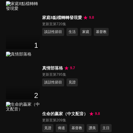
家庭8點檔轉轉發現愛
9.8
更新至第720集
談話性節目
生活
家庭
基督教
1
真情部落格
9.7
更新至第795集
談話性節目
見證
2
生命的贏家（中文配音）
9.8
更新至第209集
見證
佈道
基督教
讚美
主日