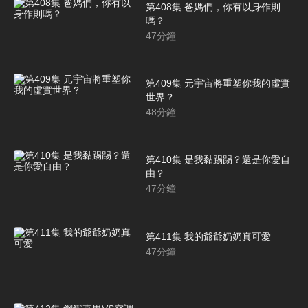
第408集 爸媽們，你有以身作則
嗎？
47
分鐘
第409集 元宇宙將重塑你我的虛實
世界？
48
分鐘
第410集 是我黏踢踢？還是你愛自
由？
47
分鐘
第411集 我的爺爺奶奶真可愛
47
分鐘