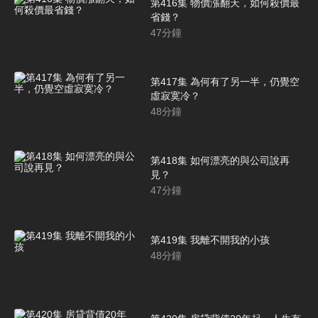
第416集 物價漲翻天，如何殺價最
省錢？
47
分鐘
第417集 為何有了另一半，仍覺空
虛寂寞冷？
48
分鐘
第418集 如何漂亮的與公司說再
見？
47
分鐘
第419集 我離不開我的小孩
48
分鐘