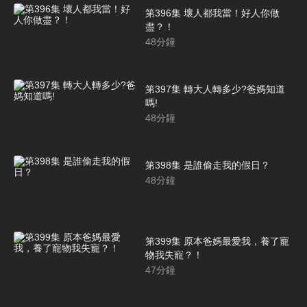
第396集 壞人都我當！好人你做
盡？！
48
分鐘
第397集 轉大人轉多少?爸媽知道
嗎!
48
分鐘
第398集 是誰偷走我的假日？
48
分鐘
第399集 原本爸媽最愛我，養了寵
物我失寵？！
47
分鐘