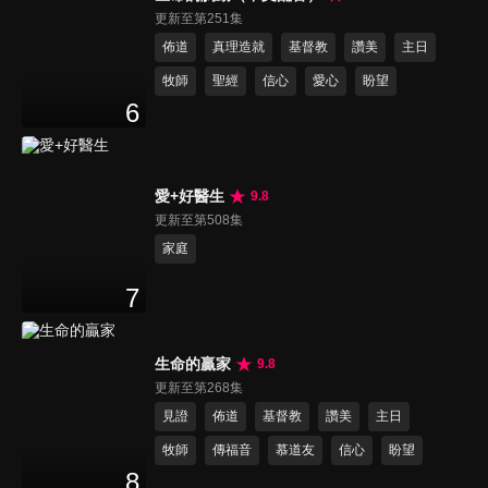
更新至第251集
佈道
真理造就
基督教
讚美
主日
牧師
聖經
信心
愛心
盼望
6
愛+好醫生
9.8
更新至第508集
家庭
7
生命的贏家
9.8
更新至第268集
見證
佈道
基督教
讚美
主日
牧師
傳福音
慕道友
信心
盼望
8