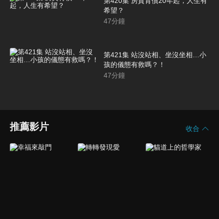
第420集 房貸背債20年起，人生有
希望？
47
分鐘
第421集 站沒站相、坐沒坐相…小
孩的儀態有救嗎？！
47
分鐘
推薦影片
收合