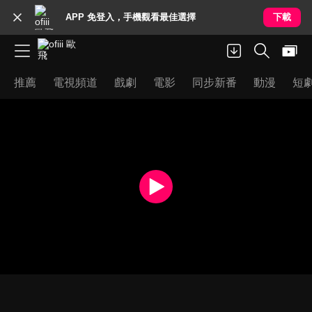
APP 免登入，手機觀看最佳選擇
下載
推薦
電視頻道
戲劇
電影
同步新番
動漫
短