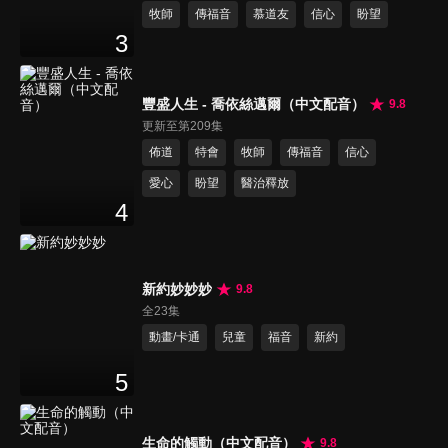
牧師
傳福音
慕道友
信心
盼望
3
豐盛人生 - 喬依絲邁爾（中文配音）
9.8
更新至第209集
佈道
特會
牧師
傳福音
信心
愛心
盼望
醫治釋放
4
新約妙妙妙
9.8
全23集
動畫/卡通
兒童
福音
新約
5
生命的觸動（中文配音）
9.8