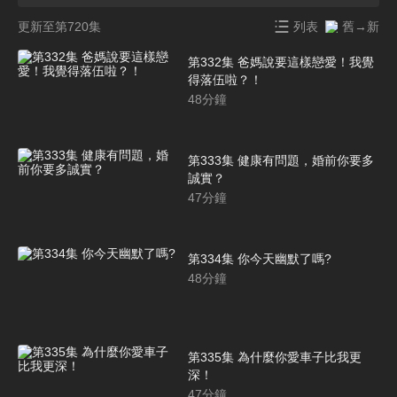
更新至第720集
列表
舊→新
第332集 爸媽說要這樣戀愛！我覺
得落伍啦？！
48
分鐘
第333集 健康有問題，婚前你要多
誠實？
47
分鐘
第334集 你今天幽默了嗎?
48
分鐘
第335集 為什麼你愛車子比我更
深！
47
分鐘