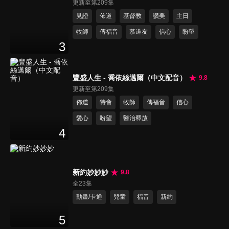
更新至第209集
見證
佈道
基督教
讚美
主日
牧師
傳福音
慕道友
信心
盼望
3
豐盛人生 - 喬依絲邁爾（中文配音）
9.8
更新至第209集
佈道
特會
牧師
傳福音
信心
愛心
盼望
醫治釋放
4
新約妙妙妙
9.8
全23集
動畫/卡通
兒童
福音
新約
5