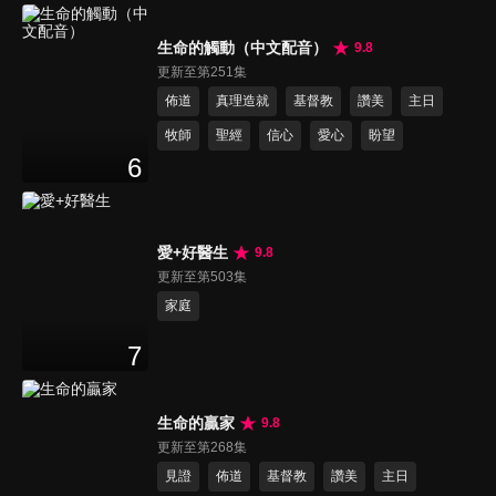
生命的觸動（中文配音）
9.8
更新至第251集
佈道
真理造就
基督教
讚美
主日
牧師
聖經
信心
愛心
盼望
6
愛+好醫生
9.8
更新至第503集
家庭
7
生命的贏家
9.8
更新至第268集
見證
佈道
基督教
讚美
主日