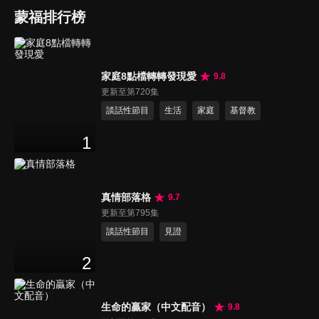
蒙福排行榜
家庭8點檔轉轉發現愛
9.8
更新至第720集
談話性節目
生活
家庭
基督教
1
真情部落格
9.7
更新至第795集
談話性節目
見證
2
生命的贏家（中文配音）
9.8