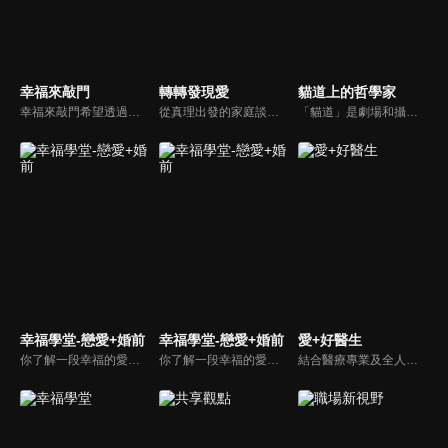
幸福來敲門
轉轉發現愛
貓道上的哲學家
幸福來敲門希望透過藝人、觀眾、夫妻來賓的經驗分享以及專家解析：傳遞聖經中的家庭價值觀，提供現代人面臨婚姻與家庭各種狀況接踵而來時的答案，並且邀請上帝成為每個家庭的主人。
從真理出發的家庭談話性節目，針對現代婚姻家庭議題讓您輕鬆掌握關注方向。
「貓道」是劇場和攝影棚的象徵，而孩子是天生的哲學家，他們進入攝影棚中的小劇場思考、對話，並且從貓道上看下來，總是會有不同視角，故片名為《貓道上的哲學家》，在GOOD TV播出。
幸福學堂-戀愛+婚前
幸福學堂-戀愛+婚前
愛+好醫生
你了解一段幸福的愛情是如何發展出來的嗎？你對你心中那一個對象，到底是愛還是喜歡？難道喜歡跟愛差距很大嗎？讓我們的大師來消除你心中的疑惑。
你了解一段幸福的愛情是如何發展出來的嗎？你對你心中那一個對象，到底是愛還是喜歡？難道喜歡跟愛差距很大嗎？讓我們的大師來消除你心中的疑惑。
結合醫療專業及全人關懷的新型態節目，主持人黃瑽寧醫師親訪家庭，跨領域醫療顧問團全方位檢視，提供最完整、實用和正確的資訊來守護孩子的健康。