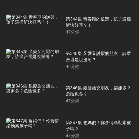
第344集 青春期的逆襲，孩子這樣
解決好嗎？！
47
分鐘
第345集 又愛又討厭的朋友，該磨
合還是說掰掰？
48
分鐘
第346集 銀髮族交朋友，樂趣多？
危險也多？
47
分鐘
第347集 爸媽們！你會情緒勒索孩
子嗎？
47
分鐘