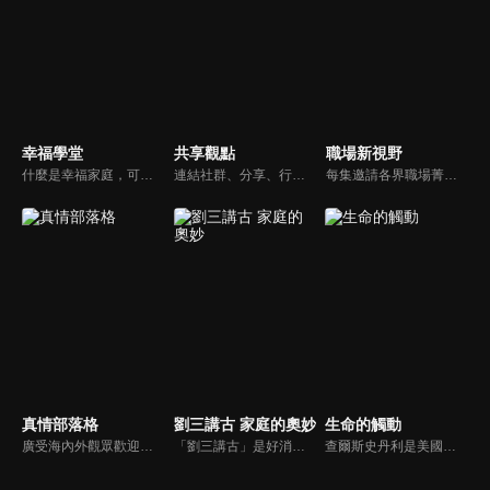
幸福學堂
共享觀點
職場新視野
什麼是幸福家庭，可能很多人會覺得「幸福家庭」是天方夜譚，在這一集當中，簡老師要告訴您，如何跨越婚姻的顛簸之路，建立幸福家庭，且根據他多年輔導經驗，歸類出幸福家庭的特質，讓幸福家庭不是再是虛假的口號，而是能夠真實落實在生活當中。
連結社群、分享、行動的特色，運用講道學的架構，談論包含基要真理、生活話題及神學裝備三大面向主題。身為第六代基督徒，從小在教會中長大的周巽正，與第一代基督徒的廖文華，背景及生活經歷都不同，在節目中以輕鬆對談的方式，貢獻出不同角度的觀點。
每集邀請各界職場菁英分享心路歷程與觀點，喬美倫老師也透過主題性的真理論述，幫助你我走入合神心意的職場文化。
真情部落格
劉三講古 家庭的奧妙
生命的觸動
廣受海內外觀眾歡迎的真情部落格，是以見證故事為主軸的訪談節目，由知名主播夏嘉璐主持，莊信德牧師、黃國倫牧師回應，來賓在節目中自在的暢談自己的生命歷程，這些最真實的生命見證也幫助許多人走出低谷。
「劉三講古」是好消息最老牌的節目，除了加入戲劇元素「喳唸伯與長腳姨」外，並蒐集無數史料，找到美好而精彩的基督徒生命故事，好讓福音更輕鬆真實的呈現在觀眾眼前。
查爾斯史丹利是美國第一浸信會的榮譽牧師，也是In Touch Ministries（生命的觸動）的創始人，更是紐約時報暢銷書作家。