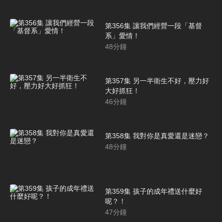
第356集 讓我們經營一段「基督
系」愛情！
48
分鐘
第357集 另一半衛生不好，壓力好
大好抓狂！
46
分鐘
第358集 我對你是真愛還是迷戀？
48
分鐘
第359集 孩子的成年禮送什麼好
呢？！
47
分鐘