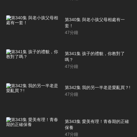
第340集 與老小孩父母相處有一
套！
47
分鐘
第341集 孩子的禮貌，你教對了
嗎？
47
分鐘
第342集 我的另一半老是愛亂買？!
47
分鐘
第343集 愛美有理！青春期的正確
保養
47
分鐘