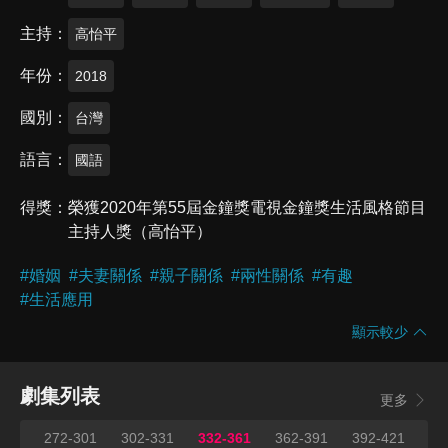
主持
高怡平
年份
2018
國別
台灣
語言
國語
得獎
榮獲2020年第55屆金鐘獎電視金鐘獎生活風格節目
主持人獎（高怡平）
#
婚姻
#
夫妻關係
#
親子關係
#
兩性關係
#
有趣
#
生活應用
顯示較少
劇集列表
更多
271
272-301
302-331
332-361
362-391
392-421
42