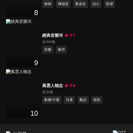
牧師
傳福音
慕道友
信心
盼望
8
經典音樂河
9.7
全344集
音樂
敬拜
9
風雲人物志
9.8
全20集
動畫/卡通
兒童
勵志
福音
10