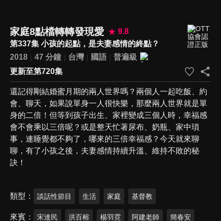
家庭8點檔轉轉發現愛
9.8
第337集 小孩的起點，是夫妻感情的終點？
2018
47 分鐘
台灣
國語
普遍級
更新至第720集
還記得剛結婚蜜月期的兩人世界嗎？兩個人一起吃飯、約
會、聊天，如果說單身一人很快樂，那麼兩人世界就是單
身的二倍！但等到孩子出生、家裡變成三個人時，幸福感
會不會乘以三倍呢？或是整天忙著尿布、奶瓶、家中瑣
事，連睡覺都不夠了，哪來的三倍幸福感？今天就來聊
聊，有了小孩之後，夫妻感情持續升溫、維持不敗的秘
訣！
類型
談話性節目
生活
家庭
基督教
來賓
宋達民
洪百榕
楊羽霓
阿建老師
簡春安