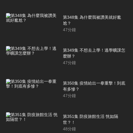
第348集 為什麼我被讚美就好尷
尬？
47
分鐘
第349集 不想去上學！逃學曠課怎
麼辦？
47
分鐘
第350集 疫情給出一拳重擊！到底
有多慘？
47
分鐘
第351集 防疫旅館生活 恍如隔
世？！
48
分鐘