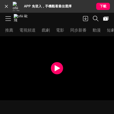
APP 免登入，手機觀看最佳選擇
下載
推薦
電視頻道
戲劇
電影
同步新番
動漫
短