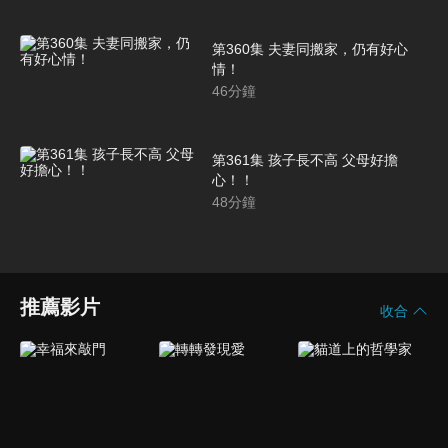
第360集 夫妻同搬家，仍有好心
情！
46
分鐘
第361集 孩子長不高 父母好擔
心！！
48
分鐘
推薦影片
收合