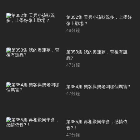
第352集 天兵小孩狀況多，上學好
像上戰場？
48
分鐘
第353集 我的奧運夢，背後有誰
靠?
47
分鐘
第354集 奧客與奧老闆哪個厲害?
47
分鐘
第355集 再相聚同學會，感情依
舊?！
47
分鐘