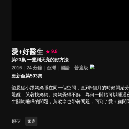
愛+好醫生
9.8
第23集 一覺到天亮的好方法
2016
24 分鐘
台灣
國語
普遍級
更新至第503集
韶恩從小跟媽媽睡在同一個空間，直到5個月的時候開始
驚醒，哭著找媽媽。媽媽覺得不解，為何一開始可以睡過
生關於睡眠的問題，黃瑽寧也帶著問題，回到了愛＋顧問
類型
家庭