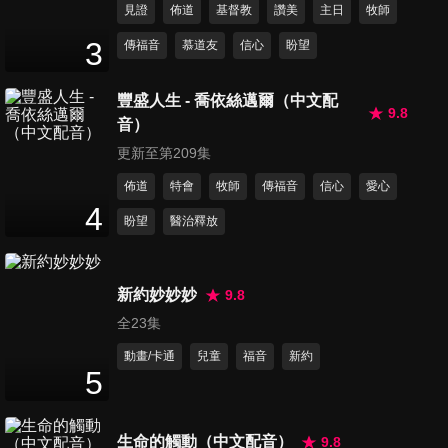
見證
佈道
基督教
讚美
主日
牧師
第11集 安安穩穩睡好覺
3
傳福音
慕道友
信心
盼望
24
分鐘
豐盛人生 - 喬依絲邁爾（中文配
9.8
音）
第12集 姐姐每天吃到飽
24
分鐘
更新至第209集
佈道
特會
牧師
傳福音
信心
愛心
4
盼望
醫治釋放
第13集 正確的幼兒成長曲線
24
分鐘
新約妙妙妙
9.8
全23集
第14集 合格玩具大尋寶
24
分鐘
動畫/卡通
兒童
福音
新約
5
第15集 異位性皮膚炎的逆襲
生命的觸動（中文配音）
9.8