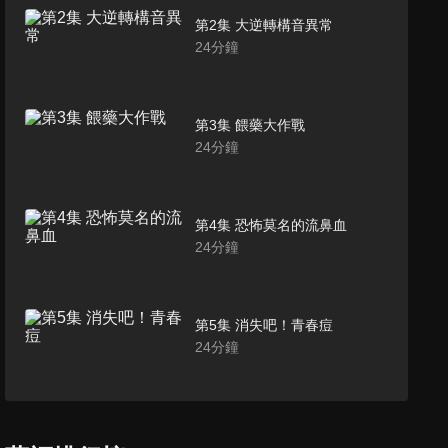
第2集 大逆轉構音異常
24
分鐘
第3集 餵藥大作戰
24
分鐘
第4集 恐怖莫名的流鼻血
24
分鐘
第5集 消失吧！青春痘
24
分鐘
第6集 發燒的沉思與迷思
24
分鐘