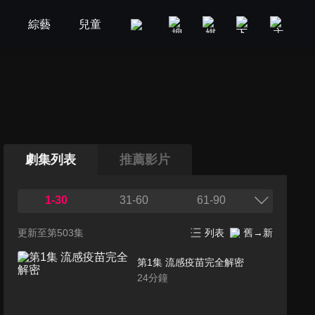
劇
綜藝
兒童
GOOD TV
娛樂
美食旅遊
劇集列表
推薦影片
1-30
31-60
61-90
更新至第503集
列表
舊→新
第1集 流感疫苗完全解密
24
分鐘