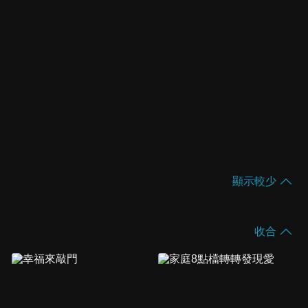
顯示較少
收合