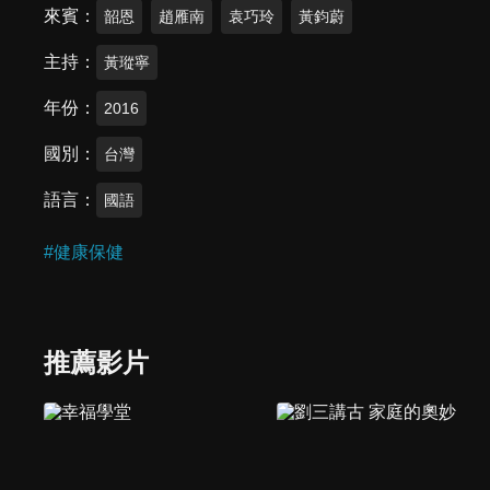
來賓
韶恩
趙雁南
袁巧玲
黃鈞蔚
主持
黃瑽寧
年份
2016
國別
台灣
語言
國語
#
健康保健
推薦影片