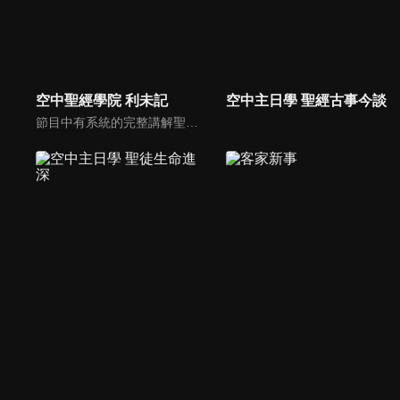
空中聖經學院 利未記
空中主日學 聖經古事今談
節目中有系統的完整講解聖經真理，邀請受過解經講道訓練的老師，按著正意分解真理的道，帶領弟兄姊妹更深的了解聖經的浩瀚與偉大