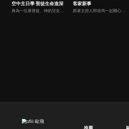
空中主日學 聖徒生命進深
客家新事
身為一位基督徒、神的兒女，不能只是在知識上認識這位父神，我們應該要全面認識祂，當我們越多認識祂的屬性，並且經歷祂的恩典，我們就對祂的信心就越加增，以至於在每天的生活中都能享受祂奇妙、豐盛的一切！
跟著主持人郎祖筠一起關心客家事，體驗客家文化之美，透過見證分享一同經歷上帝的恩典。
推薦