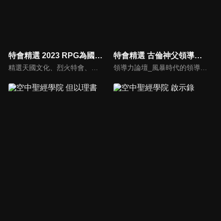
特會精選 2023 RPG為國復興禱告會
特會精選 古倫神父領導力論壇
精選天國文化、烈火特會、超自然大能與使徒性教會等特會，幫助我們更加明白神的心意，好讓我們的生命能走在神的道路上進入命定。
領導力論壇_風暴時代的領導與工作，由天主教Anselm Grun古倫神父主講，會中提到領導力的原則：首在勿評斷自己，先接納自我，先處理負面情緒，在工作上落實祈禱，在態度上能充分信任下屬，亦在改善個人性工作耗竭的四個面向上得以精進： 一、從負面得到的力量 二、處在別人期待中 三、維持表面功夫 四、忽略身心疲憊 五、外在的期望 在做好領導工作前要先認識自己，好的領導者會先接納自己，察覺內在的情緒，透過察覺內在轉化為正面力量。