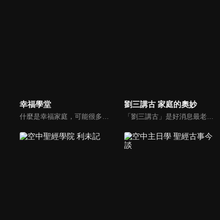
幸福學堂
劉三講古 家庭的奧妙
什麼是幸福家庭，可能很多人會覺得「幸福家庭」是天方夜譚，在這一集當中，簡老師要告訴您，如何跨越婚姻的顛簸之路，建立幸福家庭，且根據他多年輔導經驗，歸類出幸福家庭的特質，讓幸福家庭不是再是虛假的口號，而是能夠真實落實在生活當中。
「劉三講古」是好消息最老牌的節目，除了加入戲劇元素「喳唸伯與長腳姨」外，並蒐集無數史料，找到美好而精彩的基督徒生命故事，好讓福音更輕鬆真實的呈現在觀眾眼前。