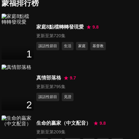
蒙福排行榜
第7集 睡醒在地上的神秘事件
家庭8點檔轉轉發現愛
9.8
24
分鐘
更新至第720集
談話性節目
生活
家庭
基督教
1
第8集 誰在控制我們的情緒
24
分鐘
真情部落格
9.7
第9集 睡眠中的驚聲尖叫
更新至第795集
24
分鐘
談話性節目
見證
2
第10集 爸爸媽媽最愛誰
生命的贏家（中文配音）
9.8
24
分鐘
更新至第209集