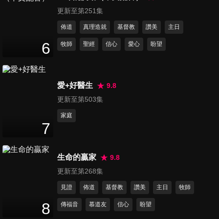
24
分鐘
更新至第251集
佈道
真理造就
基督教
讚美
主日
第16集 如何分離不再焦慮
6
牧師
聖經
信心
愛心
盼望
24
分鐘
愛+好醫生
9.8
第17集 健健康康好鼻腔
24
分鐘
更新至第503集
家庭
7
第18集 大家叫我小心肝
24
分鐘
生命的贏家
9.8
更新至第268集
第19集 提升專注力的好習慣
見證
佈道
基督教
讚美
主日
牧師
24
分鐘
8
傳福音
慕道友
信心
盼望