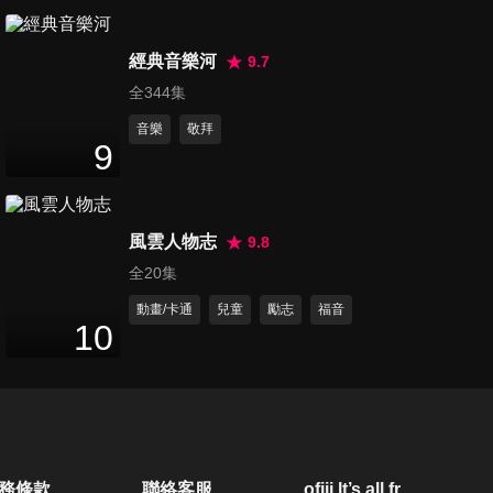
第20集 戒尿布的好時機
24
分鐘
經典音樂河
9.7
全344集
音樂
敬拜
第21集 嚇壞爹娘的撞頭尖叫
9
24
分鐘
風雲人物志
9.8
第22集 嬰兒與寵物相處秘訣
全20集
24
分鐘
動畫/卡通
兒童
勵志
福音
10
第23集 一覺到天亮的好方法
24
分鐘
第24集 幼兒成長急不急
務條款
聯絡客服
ofiii lt’s all free