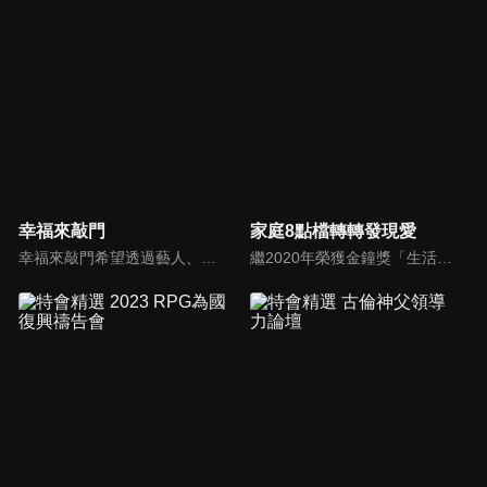
幸福來敲門
家庭8點檔轉轉發現愛
幸福來敲門希望透過藝人、觀眾、夫妻來賓的經驗分享以及專家解析：傳遞聖經中的家庭價值觀，提供現代人面臨婚姻與家庭各種狀況接踵而來時的答案，並且邀請上帝成為每個家庭的主人。
繼2020年榮獲金鐘獎「生活風格節目主持人獎」，2021年再度入圍，從真理出發的家庭談話性節目，針對現代婚姻家庭議題讓您輕鬆掌握關注方向。