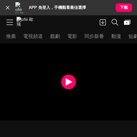
APP 免登入，手機觀看最佳選擇
下載
推薦
電視頻道
戲劇
電影
同步新番
動漫
短