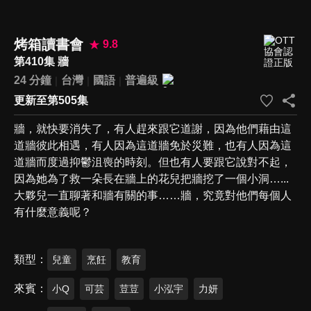
烤箱讀書會
9.8
第410集 牆
24 分鐘
台灣
國語
普遍級
更新至第505集
牆，就快要消失了，有人趕來跟它道謝，因為他們藉由這
道牆彼此相遇，有人因為這道牆免於災難，也有人因為這
道牆而度過抑鬱沮喪的時刻。但也有人要跟它說對不起，
因為她為了救一朵長在牆上的花兒把牆挖了一個小洞…...
大夥兒一直聊著和牆有關的事……牆，究竟對他們每個人
有什麼意義呢？
類型
兒童
烹飪
教育
來賓
小Q
可芸
荳荳
小泓宇
力妍