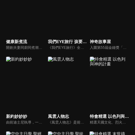
健康新煮流
我們EYE旅行 孩要去哪裡
神奇故事屋
開創夫妻同廚同煮潮流的KC夫婦，繼《健康醫食代》後，走出攝影棚，帶大家全台走透透，發掘上帝賞賜的美味食材，內容融合新加坡南洋風和客家純樸味，加上台灣獨特的閩南風情，互相激盪交織出的火花，打造出獨一無二的美食節目。
《我們EYE旅行》全新單元「孩要去哪裡」除了介紹適合親子同遊的景點外，並結合社會關懷，強調家庭的溫暖與愛的感動，期盼透過旅遊為弱勢孩童創造美好回憶，一圓他們的夢想。
入圍第55屆金鐘獎「兒童少年節目獎」，神奇故事屋將書內場景帶到戶外，帶領孩子認識台灣人文歷史、農作特產及在地文化。
新約妙妙妙
風雲人物志
特會精選 以色列與神的計畫
由前迪士尼執導，一部傳述耶穌生平與門徒故事的動畫系列影片。故事背景均在兩千年前，雖然年代久遠，但是人類對生命的詮釋與內在真正的基本需求，卻始終未曾改變。人物性格、劇情、遭遇等情境雖然與今日景況相異，但是故事背後同樣都有一個亙古不移的共同主題－愛，以及關於愛的圓滿落實。
《風雲人物志》是前迪士尼導演執導的名人故事系列，讓孩子從世界名人身上學會堅持夢想、永不放棄。透過每一集完整介紹，不但可以幫助小朋友看見這些名人在各領域如何奉獻一生、造福人群，還能激勵他們效法美好的品德，進一步啟發他們對傳記文學的閱讀興趣。
精選天國文化、烈火特會、超自然大能與使徒性教會等特會，幫助我們更加明白神的心意，好讓我們的生命能走在神的道路上進入命定。