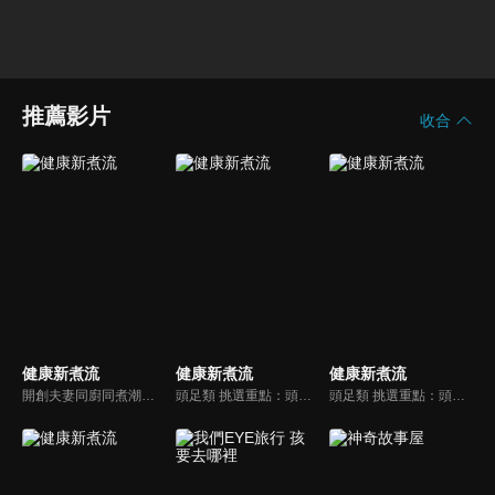
推薦影片
收合
健康新煮流
健康新煮流
健康新煮流
開創夫妻同廚同煮潮流的KC夫婦，繼《健康醫食代》後，走出攝影棚，帶大家全台走透透，發掘上帝賞賜的美味食材，內容融合新加坡南洋風和客家純樸味，加上台灣獨特的閩南風情，互相激盪交織出的火花，打造出獨一無二的美食節目。
頭足類 挑選重點：頭足類利用清洗時去除內臟可以降低膽固醇的攝取。挑選雙眼清澈明亮，眼球稍微凸出，肉質結實有彈性為佳。身體具透明感，觸腕或是吸盤一碰到活體就會吸附住便是新鮮的。
頭足類 挑選重點：頭足類利用清洗時去除內臟可以降低膽固醇的攝取。挑選雙眼清澈明亮，眼球稍微凸出，肉質結實有彈性為佳。身體具透明感，觸腕或是吸盤一碰到活體就會吸附住便是新鮮的。