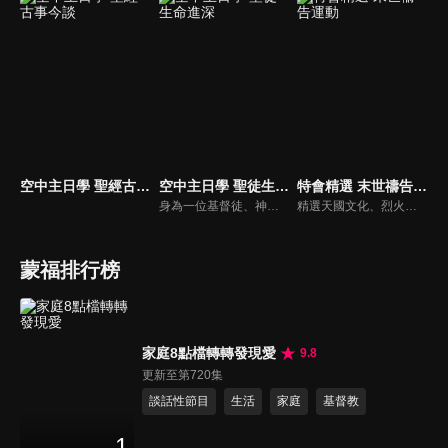
空中主日學 聖經古事今談
空中主日學 聖徒生命進深
特會精選 末世禱告運動
身為一位基督徒、神的兒女，不能只是在知識上認識這位父神，我們應該要全面認識祂，當我們越多認識祂的屬性，並且經歷祂的恩典，我們就對祂的信心就越加增，以至於在每天的生活中都能享受祂奇妙、豐盛的一切！
精選天國文化、烈火特會、超自然大能與使徒性教會等特會，幫助我們更加明白神的心意，好讓我們的生命能走在神的道路上進入命定。
蒙福排行榜
家庭8點檔轉轉發現愛
9.8
更新至第720集
談話性節目
生活
家庭
基督教
1