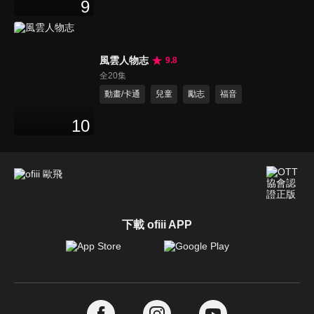
9
風雲人物志
9.8
全20集
動畫/卡通
兒童
勵志
福音
10
下載 ofiii APP