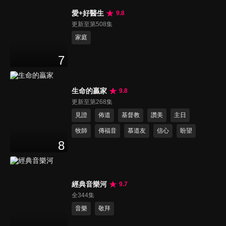
愛+好醫生
9.8
更新至第508集
家庭
7
生命的贏家
9.8
更新至第268集
見證
佈道
基督教
讚美
主日
牧師
傳福音
慕道友
信心
盼望
8
經典音樂河
9.7
全344集
音樂
敬拜