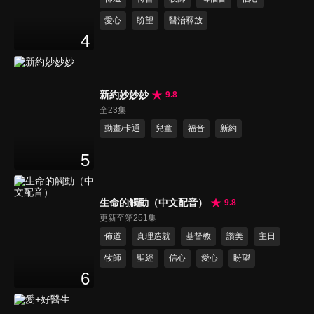
愛心
盼望
醫治釋放
4
新約妙妙妙
9.8
全23集
動畫/卡通
兒童
福音
新約
5
生命的觸動（中文配音）
9.8
更新至第251集
佈道
真理造就
基督教
讚美
主日
牧師
聖經
信心
愛心
盼望
6