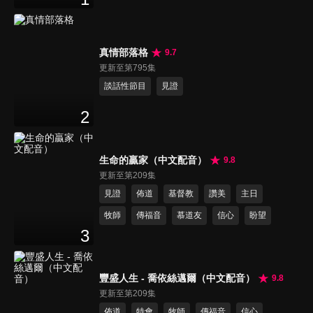
真情部落格
9.7
更新至第795集
談話性節目
見證
2
生命的贏家（中文配音）
9.8
更新至第209集
見證
佈道
基督教
讚美
主日
牧師
傳福音
慕道友
信心
盼望
3
豐盛人生 - 喬依絲邁爾（中文配音）
9.8
更新至第209集
佈道
特會
牧師
傳福音
信心