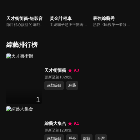
天才衝衝衝•短影音
黃金計程車
最強綜藝秀
節目精心設計的遊戲內容，包括深受觀眾喜愛並且火紅於各大專院校的【TEMPO系列】，考驗藝人用肢體表達能力以及聯想能力的【你是WORD演】、【會演是英雄】，考驗英文程度的【EAR傳耳ABC】，超簡單、超爆笑的【看你怎麼說】，以及考驗藝人反應、機智以及隊友默契的【不可能的默契】等單元，逗趣又爆笑！
由總霸子趙正平開著計程車在街頭隨機找尋搭車路人，進行機智問答，如果十題答對就可以拿走金元寶！如果沒有答對，就把當前獎金減一個0然後發放！另外節目中總霸子趙正平還會帶我們遍尋美食名景。
熱愛《民視第一發發發》的忠實觀眾，一定要看！喜歡五花八門達人秀的網友，非追不可！愛看明星挑戰各種才藝表演的鐵粉，絕不能錯過！什麼都有，什麼都秀，請看《最強綜藝秀》！
綜藝排行榜
天才衝衝衝
9.3
更新至第1028集
遊戲節目
綜藝
1
綜藝大集合
9.1
更新至第1280集
遊戲節目
戶外
綜藝
台灣