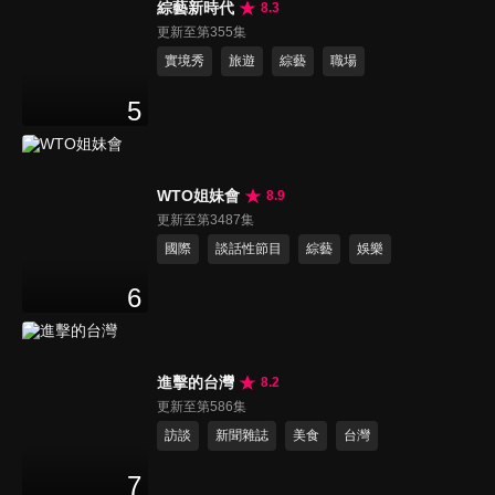
綜藝新時代
8.3
更新至第355集
實境秀
旅遊
綜藝
職場
5
WTO姐妹會
8.9
更新至第3487集
國際
談話性節目
綜藝
娛樂
6
進擊的台灣
8.2
更新至第586集
訪談
新聞雜誌
美食
台灣
7