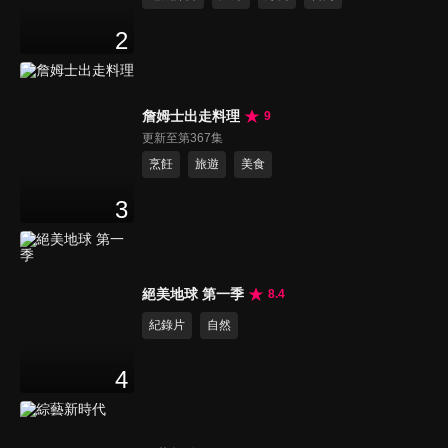
2
詹姆士出走料理
9
更新至第367集
烹飪
旅遊
美食
3
絕美地球 第一季
8.4
紀錄片
自然
4