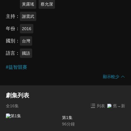
黃露瑤
蔡允潔
主持
謝震武
年份
2016
國別
台灣
語言
國語
#
益智競賽
顯示較少
劇集列表
全16集
列表
舊→新
第1集
96
分鐘