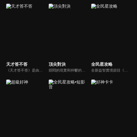
天才答不答
頂尖對決
全民星攻略
《天才答不答》是由吳宗憲和吳怡霈共同主持的益智節目。節目設立高額的獎金來考驗藝人們真實的人性，同時將題目立體化，讓你身歷其境去冒險答題。更有哪些出乎意料的處罰，讓藝人羞愧的不想再答錯！一個最接近「人性」與「真實」的益智節目，現在就讓吳宗憲帶你輕鬆玩轉知識。
煩悶的現實和抑鬱的社會，你需要的就是笑、大聲笑、開口笑，《頂尖對決》就要你笑到落ㄟ骸，最具綜藝實力的庹宗康，和喜感十足的納豆各自領軍對抗，藝人搞笑pk笑果十足，《頂尖對決》讓你忘掉一週煩惱！
全新益智實境節目《全民星攻略》，由館長曾國城擔任把關者，考驗著每個來挑戰九宮格益智遊戲藝人明星。想要攻略九宮格關卡，透過創意聯想、邏輯推理、理想分析，才有機會獲取智慧星幣，帶走夢幻大獎。