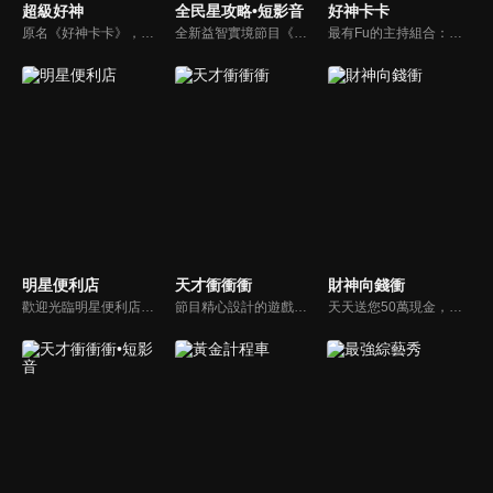
超級好神
全民星攻略•短影音
好神卡卡
原名《好神卡卡》，後改名為《超級好神》，是一檔益智類綜藝節目，由「A咖天王」徐乃麟搭配黃鐙輝主持。「好神智慧王」、「好神記憶王」、「誰是爆點王」、「好神送好禮」四個單元，讓來賓一較高下。比反應，比記憶，比機智，比膽識，幸運女神的眷顧與遠離永遠都是個未知數！
全新益智實境節目《全民星攻略》，由館長曾國城擔任把關者，考驗著每個來挑戰九宮格益智遊戲藝人明星。想要攻略九宮格關卡，透過創意聯想、邏輯推理、理想分析，才有機會獲取智慧星幣，帶走夢幻大獎。
最有Fu的主持組合：「A咖天王」徐乃麟+「好神天心」朱芯儀+「真理大學校花」洪棠+「台大獸醫碩士」LYDIA。遊戲的層層關卡，來賓必須要和主持人比反應，比記憶，比機智，比膽識，幸運女神的眷顧與遠離永遠都是個未知數！
明星便利店
天才衝衝衝
財神向錢衝
歡迎光臨明星便利店！你覺得便利店裡面有什麼？關東煮？茶葉蛋？還是讓你尖叫的大明星？一家擁有明星的便利店，到底有多稀奇，你會不會想要光臨呢？
節目精心設計的遊戲內容，包括深受觀眾喜愛並且火紅於各大專院校的【TEMPO系列】，考驗藝人用肢體表達能力以及聯想能力的【你是WORD演】、【會演是英雄】，考驗英文程度的【EAR傳耳ABC】，超簡單、超爆笑的【看你怎麼說】，以及考驗藝人反應、機智以及隊友默契的【不可能的默契】等單元，逗趣又爆笑！
天天送您50萬現金，還有汽車大獎！不考智力、體力，挑戰家人、同事、同學、朋友互相了解的成渡和共同生活經驗。快來參加《財神向前衝》大獎通通送給您。