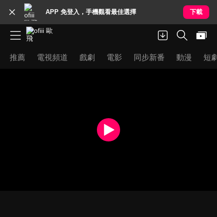
APP 免登入，手機觀看最佳選擇
下載
推薦
電視頻道
戲劇
電影
同步新番
動漫
短