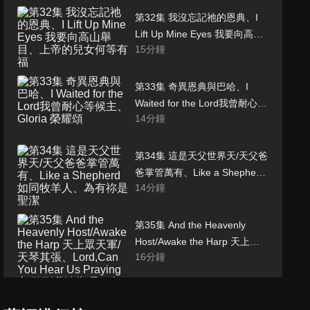
第32集 我沒忘記祂的恩典、I
Lift Up Mine Eyes 我要向高山
15
分鐘
舉目、上帝的兒女何等有福
第33集 奇異恩典與巴哈、I
Waited for the Lord我曾耐心等
14
分鐘
候主、Gloria 榮耀頌
第34集 這是天父世界天/天父爸
爸掌管萬有、Like a Shepherd
14
分鐘
如同牧羊人、為有祢是聖潔
第35集 And the Heavenly
Host/Awake the Harp 天上眾
16
分鐘
天軍/天琴其張、Lord,Can You
Hear Us Praying 主,聽到我禱
告嗎、來就近我
第36集 美好聖靈、Go Down