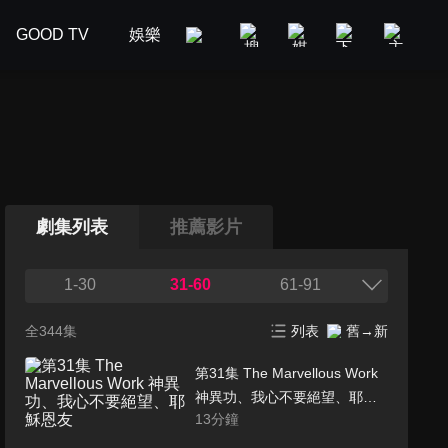
GOOD TV
娛樂
美食旅遊
新聞政論
汽車
劇集列表
推薦影片
1-30
31-60
61-91
全344集
列表
舊→新
第31集 The Marvellous Work
神異功、我心不要絕望、耶穌
13
分鐘
恩友