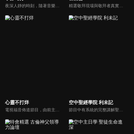
夜深人靜的時刻，隨著音樂的流轉，帶領我們更深的摸著主。
精選敬拜現場與敬拜者真實的分享，讓我們一起向神獻上最美的祭。
心靈不打烊
空中聖經學院 利未記
電視福音佈道節目，由前主播何戎主持，有別於以往的節目風格，將繼續提供最具平安與感動的心靈音樂饗宴。
節目中有系統的完整講解聖經真理，邀請受過解經講道訓練的老師，按著正意分解真理的道，帶領弟兄姊妹更深的了解聖經的浩瀚與偉大