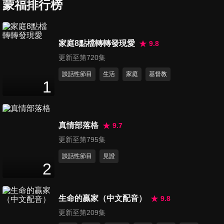
Moses 去吧摩西、我全心信靠
蒙福排行榜
13
分鐘
第37集 耶穌世間喜樂盼望、奉
家庭8點檔轉轉發現愛
9.8
獻所有、敬拜上帝
更新至第720集
13
分鐘
談話性節目
生活
家庭
基督教
1
第38集 雖然行過死蔭的山谷、
主啊我只願為祢、祢是我一切
16
分鐘
真情部落格
9.7
第39集 我一隻腳站在墳墓裡、
更新至第795集
天父必看顧我、上帝一路引導
談話性節目
見證
13
分鐘
2
第40集 祂互我心唱新之歌、開
生命的贏家（中文配音）
9.8
你心門、當答案不夠時
13
分鐘
更新至第209集