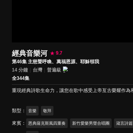
經典音樂河
9.7
第46集 主慈聲呼喚、萬福恩源、耶穌領我
14 分鐘
台灣
普遍級
全344集
重現經典詩歌生命力，讓您在歌中感受上帝亙古榮耀作為
類型
音樂
敬拜
來賓
恩典薩克斯風四重奏
新竹愛樂男聲合唱團
箴言詩篇