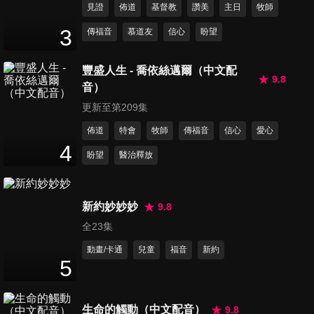
見證
佈道
基督教
讚美
主日
牧師
第41集 約翰拉辛之歌、耶穌召
3
傳福音
慕道友
信心
盼望
我來行天路、生死兩相同
17
分鐘
豐盛人生 - 喬依絲邁爾（中文配
9.8
音）
第42集 你們要讚美耶和華、藉
我賜恩福、我們可改變世界
更新至第209集
13
分鐘
佈道
特會
牧師
傳福音
信心
愛心
4
盼望
醫治釋放
第43集 上主必然垂聽、聽阮的
聲、我的平安
16
分鐘
新約妙妙妙
9.8
全23集
第44集 齊來謝主、主 我欲謳咾
祢、向耶和華唱樂歌
動畫/卡通
兒童
福音
新約
5
13
分鐘
第45集 信靠耶穌真是甜美、有
生命的觸動（中文配音）
9.8