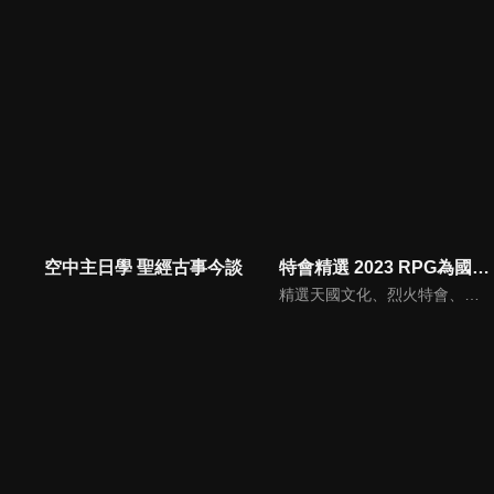
空中主日學 聖經古事今談
特會精選 2023 RPG為國復興禱告會
精選天國文化、烈火特會、超自然大能與使徒性教會等特會，幫助我們更加明白神的心意，好讓我們的生命能走在神的道路上進入命定。