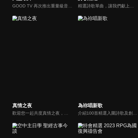
GOOD TV 再次推出重量級音樂節目《天堂敬拜》，匯集當代知名音樂人，在敬拜水流中引領觀眾經歷神的同在。期盼觀眾收看時，神的同在降臨、聖靈充滿；透過音樂成為橋樑，讓神同在的氛圍，吸引非基督徒渴望認識神，得著救恩。
精選詩歌單曲，讓我們獻上全心全人的敬拜。
真情之夜
為祢唱新歌
歡迎您一起共度真情之夜，透過見證、詩歌讓我們一同進入在這個城市裡，許許多多的真情故事、真情人生。
介紹100首精選入圍詩歌及創作新秀；以及資深詩歌創作人及知名基督徒藝人，如巫啟賢、張芸京、TANK、盛曉玫等。分享他們的創作故事，或感動他們的一首詩歌。一起唱新歌，來為主打歌。