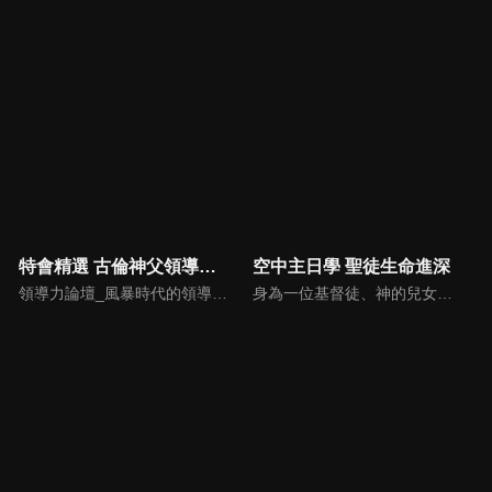
特會精選 古倫神父領導力論壇
空中主日學 聖徒生命進深
領導力論壇_風暴時代的領導與工作，由天主教Anselm Grun古倫神父主講，會中提到領導力的原則：首在勿評斷自己，先接納自我，先處理負面情緒，在工作上落實祈禱，在態度上能充分信任下屬，亦在改善個人性工作耗竭的四個面向上得以精進： 一、從負面得到的力量 二、處在別人期待中 三、維持表面功夫 四、忽略身心疲憊 五、外在的期望 在做好領導工作前要先認識自己，好的領導者會先接納自己，察覺內在的情緒，透過察覺內在轉化為正面力量。
身為一位基督徒、神的兒女，不能只是在知識上認識這位父神，我們應該要全面認識祂，當我們越多認識祂的屬性，並且經歷祂的恩典，我們就對祂的信心就越加增，以至於在每天的生活中都能享受祂奇妙、豐盛的一切！