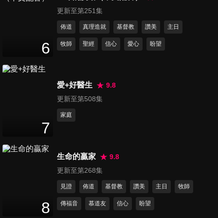
一人遠超過你和我、耶穌沙崙
更新至第251集
13
分鐘
玫瑰
佈道
真理造就
基督教
讚美
主日
第46集 主慈聲呼喚、萬福恩
6
牧師
聖經
信心
愛心
盼望
源、耶穌領我
14
分鐘
愛+好醫生
9.8
第47集 讚美全能神、萬物光明
更新至第508集
美麗、當以樂器讚美耶和華
15
分鐘
家庭
7
第48集 看這世界、天父世界、
每一天
生命的贏家
9.8
15
分鐘
更新至第268集
第49集 祂賜我平安、祈禱的時
見證
佈道
基督教
讚美
主日
牧師
此時極好、讚美耶穌
8
傳福音
慕道友
信心
盼望
14
分鐘