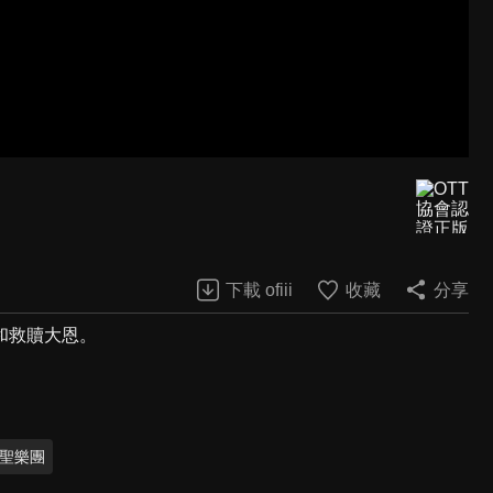
下載 ofiii
收藏
分享
和救贖大恩。
聖樂團