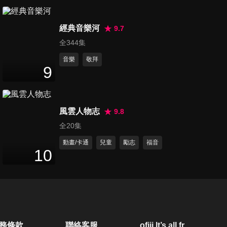
第50集 求主憐憫、人子、願主
經典音樂河
賜福保護你
9.7
15
分鐘
全344集
音樂
敬拜
第51集 至聖上帝真道、我心讚
9
美上帝、祢真偉大
16
分鐘
風雲人物志
9.8
第52集 我心靈得安寧、祂恩典
全20集
領我渡過、奇異恩典
16
分鐘
動畫/卡通
兒童
勵志
福音
10
第53集 信徒齊來頌主、一件禮
物、寧有耶穌
17
分鐘
第54集 祢名何等尊貴榮耀、信
務條款
聯絡客服
ofiii lt’s all free