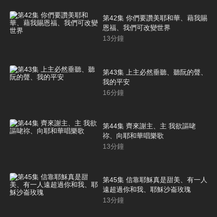
第42集 你們要讚美耶和華、藉我賜
恩福、我們可改變世界
13
分鐘
第43集 上主必然垂聽、聽阮的聲、
我的平安
16
分鐘
第44集 齊來謝主、主 我欲謳咾
祢、向耶和華唱樂歌
13
分鐘
第45集 信靠耶穌真是甜美、有一人
遠超過你和我、耶穌沙崙玫瑰
13
分鐘