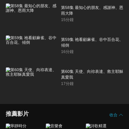
第58集 最知心的朋友、感謝神、恩
雨大降
15
分鐘
第59集 祂看顧麻雀、谷中百合花、
傾倒
16
分鐘
第60集 天使、向祢表達、救主耶穌
真愛我
17
分鐘
推薦影片
收合