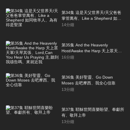
第34集 這是天父世界天/天父爸爸
掌管萬有、Like a Shepherd 如同
牧羊人、為有祢是聖潔
14
分鐘
第35集 And the Heavenly
Host/Awake the Harp 天上眾天軍/
天琴其張、Lord,Can You Hear Us
16
分鐘
Praying 主,聽到我禱告嗎、來就近
我
第36集 美好聖靈、Go Down
Moses 去吧摩西、我全心信靠
13
分鐘
第37集 耶穌世間喜樂盼望、奉獻所
有、敬拜上帝
13
分鐘