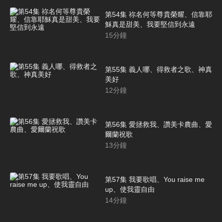
第54集 祢名何等尊貴榮耀、信靠耶
穌真是甜美、我要堅信到永遠
15
分鐘
第55集 義人哪、得救者之歌、神真
美好
12
分鐘
第56集 愛拯救我、讚美卡農曲、愛
爾蘭祝歌
13
分鐘
第57集 我要歌唱、You raise me
up、使我靈自由
14
分鐘