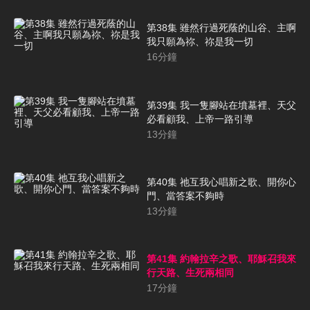
第38集 雖然行過死蔭的山谷、主啊
我只願為祢、祢是我一切
16
分鐘
第39集 我一隻腳站在墳墓裡、天父
必看顧我、上帝一路引導
13
分鐘
第40集 祂互我心唱新之歌、開你心
門、當答案不夠時
13
分鐘
第41集 約翰拉辛之歌、耶穌召我來
行天路、生死兩相同
17
分鐘