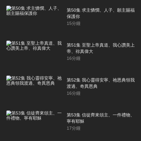
第50集 求主憐憫、人子、願主賜福
保護你
15
分鐘
第51集 至聖上帝真道、我心讚美上
帝、祢真偉大
16
分鐘
第52集 我心靈得安寧、祂恩典領我
渡過、奇異恩典
16
分鐘
第53集 信徒齊來頌主、一件禮物、
寧有耶穌
17
分鐘