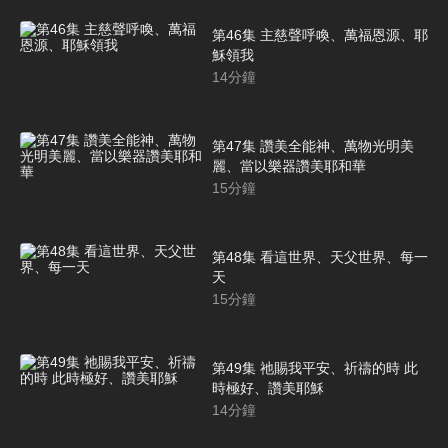
第46集 主慈聲呼喚、萬福恩源、耶
穌領我
14
分鐘
第47集 讚美全能神、萬物光明美
麗、當以樂器讚美耶和華
15
分鐘
第48集 看這世界、天父世界、每一
天
15
分鐘
第49集 祂賜我平安、祈禱的時 此
時極好、讚美耶穌
14
分鐘