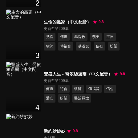
2
生命的贏家（中文配音）
9.8
更新至第209集
見證
佈道
基督教
讚美
主日
牧師
傳福音
慕道友
信心
盼望
3
豐盛人生 - 喬依絲邁爾（中文配音）
9.8
更新至第209集
佈道
特會
牧師
傳福音
信心
愛心
盼望
醫治釋放
4
新約妙妙妙
9.8
全23集