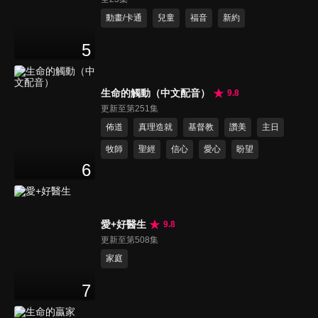
動畫/卡通
兒童
福音
新約
5
生命的觸動（中文配音）
9.8
更新至第251集
佈道
真理造就
基督教
讚美
主日
牧師
聖經
信心
愛心
盼望
6
愛+好醫生
9.8
更新至第508集
家庭
7