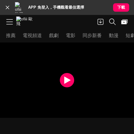
APP 免登入，手機觀看最佳選擇
下載
推薦
電視頻道
戲劇
電影
同步新番
動漫
短