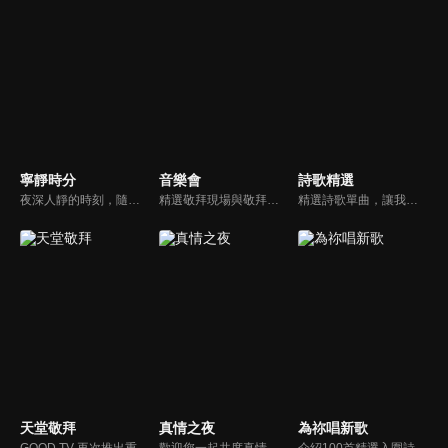
寧靜時分
音樂會
詩歌精選
夜深人靜的時刻，隨著音樂的流轉，帶領我們更深的摸著主。
精選敬拜現場與敬拜者真實的分享，讓我們一起向神獻上最美的祭。
精選詩歌單曲，讓我們獻上全心全人的敬拜。
天堂敬拜
真情之夜
為祢唱新歌
GOOD TV 再次推出重量級音樂節目《天堂敬拜》，匯集當代知名音樂人，在敬拜水流中引領觀眾經歷神的同在。期盼觀眾收看時，神的同在降臨、聖靈充滿；透過音樂成為橋樑，讓神同在的氛圍，吸引非基督徒渴望認識神，得著救恩。
歡迎您一起共度真情之夜，透過見證、詩歌讓我們一同進入在這個城市裡，許許多多的真情故事、真情人生。
介紹100首精選入圍詩歌及創作新秀；以及資深詩歌創作人及知名基督徒藝人，如巫啟賢、張芸京、TANK、盛曉玫等。分享他們的創作故事，或感動他們的一首詩歌。一起唱新歌，來為主打歌。