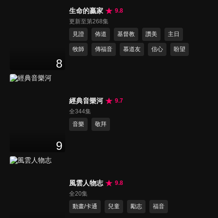
生命的贏家
9.8
更新至第268集
見證
佈道
基督教
讚美
主日
牧師
傳福音
慕道友
信心
盼望
8
經典音樂河
9.7
全344集
音樂
敬拜
9
風雲人物志
9.8
全20集
動畫/卡通
兒童
勵志
福音