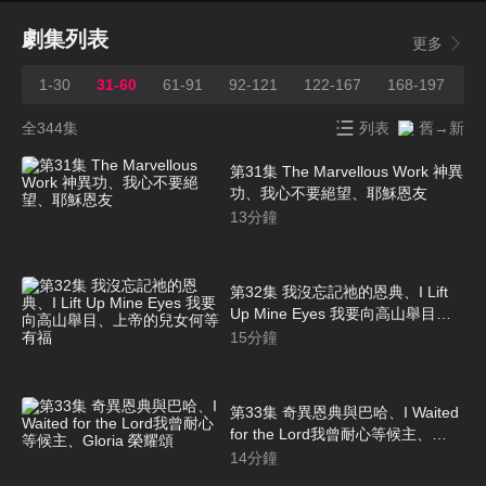
劇集列表
更多
1-30
31-60
61-91
92-121
122-167
168-197
1
全344集
列表
舊→新
第31集 The Marvellous Work 神異
功、我心不要絕望、耶穌恩友
13
分鐘
第32集 我沒忘記祂的恩典、I Lift
Up Mine Eyes 我要向高山舉目、
上帝的兒女何等有福
15
分鐘
第33集 奇異恩典與巴哈、I Waited
for the Lord我曾耐心等候主、
Gloria 榮耀頌
14
分鐘