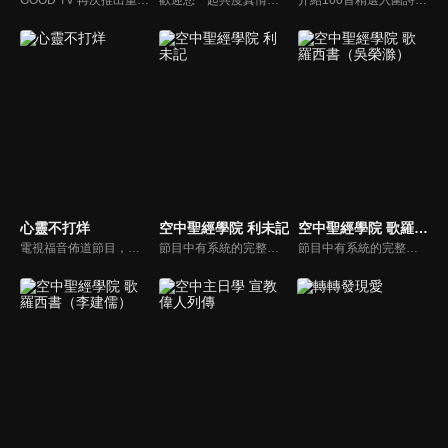
心靈不打烊
空中聖經學院 利未記
空中聖經學院 歌羅西書（吳榮滁）
電視福音佈道節目，由前主播何戎主持，有別於以往的節目風格，將繼續提供最具平安與感動的心靈音樂饗宴。
節目中有系統的完整講解聖經真理，邀請受過解經講道訓練的老師，按著正意分解真理的道，帶領弟兄姊妹更深的了解聖經的浩瀚與偉大
節目中有系統的完整講解聖經真理，邀請受過解經講道訓練的老師，按著正意分解真理的道，帶領弟兄姊妹更深的了解聖經的浩瀚與偉大。