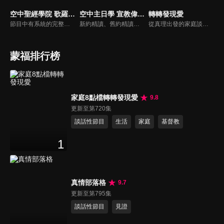
空中聖經學院 歌羅西書（李建儒）
空中主日學 宣教偉人列傳
轉轉發現愛
節目中有系統的完整講解聖經真理，邀請受過解經講道訓練的老師，按著正意分解真理的道，帶領弟兄姊妹更深的了解聖經的浩瀚與偉大
新約精讀、舊約精讀、門徒造就、神學與教會歷史等主題系列，全方位裝備基督徒生命，教師與牧師精闢解析，幫助您更加明白聖經真理，走進神的心意。
從真理出發的家庭談話性節目，針對現代婚姻家庭議題讓您輕鬆掌握關注方向。
蒙福排行榜
家庭8點檔轉轉發現愛
9.8
更新至第720集
談話性節目
生活
家庭
基督教
1
真情部落格
9.7
更新至第795集
談話性節目
見證