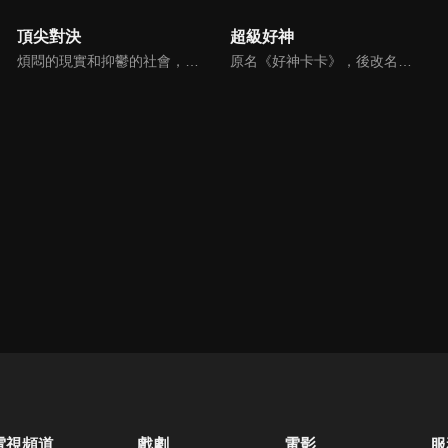
頂尖對決
超級好神
煩悶的現實和抑鬱的社會，你需要的就是笑、大聲笑、開口笑，《頂尖對決》就要你笑到落ㄟ骸，最具綜藝實力的庹宗康，和喜感十足的納豆各自領軍對抗，藝人搞笑pk笑果十足，《頂尖對決》讓你忘掉一週煩惱！
原名《好神卡卡》，後改名為《超級好神》，是一檔益智類綜藝節目，由「A咖天王」徐乃麟搭配黃鐙輝主持。「好神智慧王」、「好神記憶王」、「誰是爆點王」、「好神送好禮」四個單元，讓來賓一較高下。比反應，比記憶，比機智，比膽識，幸運女神的眷顧與遠離永遠都是個未知數！
電視頻道
戲劇
電影
服