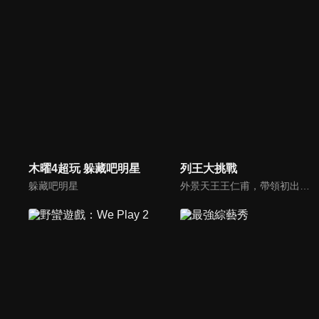
木曜4超玩 躲藏吧明星
列王大挑戰
躲藏吧明星
外景天王王仁甫，帶領初出茅廬、外景界新鮮人的陳漢典攜手主持，兩人各自率領自稱膽大包天的列王藝人團，在節目中相互挑戰對方害怕的極限，集結恐懼、互整、爆笑等綜藝效果，讓觀眾看看藝人們最野生的真情流露！