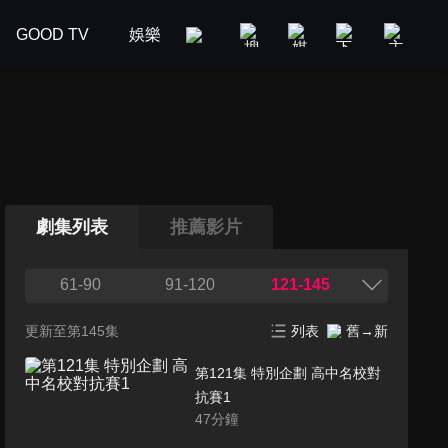
GOOD TV
娛樂
美食旅遊
新聞政論
汽車
劇集列表
推薦影片
61-90
91-120
121-145
更新至第145集
列表
舊→新
第121集 特別企劃 高中名校對
抗賽1
47
分鐘