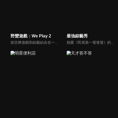
野蠻遊戲：We Play 2
最強綜藝秀
節目將遊戲和綜藝結合在一起的新概念真人秀節目，成員們將進行無法預測的遊戲內容，提供多樣、新鮮的節目環節為看點，主持與來賓將在虛擬世界中，展開大規模遊戲的動作冒險。
熱愛《民視第一發發發》的忠實觀眾，一定要看！喜歡五花八門達人秀的網友，非追不可！愛看明星挑戰各種才藝表演的鐵粉，絕不能錯過！什麼都有，什麼都秀，請看《最強綜藝秀》！