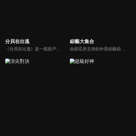
分貝在出逃
綜藝大集合
《分貝在出逃》是一檔新戶外音樂治癒綜藝，蘇醒、張遠等5位彼此相熟的嘉賓一起去戶外露營，在7天之內上演分貝出逃之旅，通過遊戲互動贏取「分貝值」來解鎖3場音樂會的舉辦權。節目集音樂元素、旅途元素和真人秀元素為一體，傳播音樂和友情的正能量。
由胡瓜所主持的外景綜藝節目，秉持著「幸福好運到，獎金送夠夠」的精神，和眾多藝人與鄉親同樂玩遊戲拿獎金，介紹各地的人文、美食、特產等，提供豐富多元的內容，不間斷的笑料，讓您忘卻一切煩惱、開懷大笑。