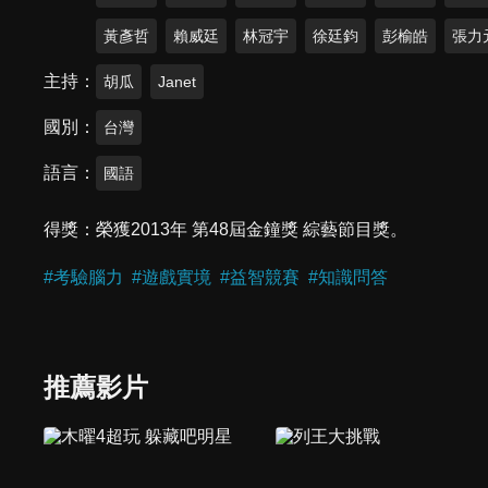
黃彥哲
賴威廷
林冠宇
徐廷鈞
彭榆皓
張力
主持
胡瓜
Janet
國別
台灣
語言
國語
得獎
榮獲2013年 第48屆金鐘獎 綜藝節目獎。
#
考驗腦力
#
遊戲實境
#
益智競賽
#
知識問答
推薦影片