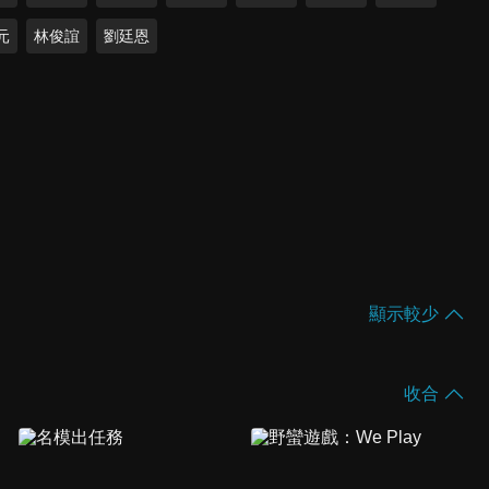
元
林俊誼
劉廷恩
顯示較少
收合