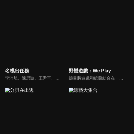
名模出任務
野蠻遊戲：We Play
李沛旭、陳思璇、王尹平、杜詩梅與大愷等人，卸下名模華麗外表、包袱，全力闖關！全台灣顏值最高的外景實境真人秀節目，名模們又會激盪什麼逗趣爆笑的場面呢？
節目將遊戲和綜藝結合在一起的新概念真人秀節目，成員們將進行無法預測的遊戲內容，提供多樣、新鮮的節目環節為看點，主持與來賓將在虛擬世界中，展開大規模遊戲的動作冒險。