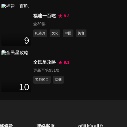
第140集 研究生校際對抗賽 最
福建一百吃
終戰
8.3
48
分鐘
全30集
紀錄片
文化
中國
美食
第141集 最聰明的高階經理人1
9
47
分鐘
全民星攻略
8.1
第142集 最聰明的高階經理人2
更新至第931集
48
分鐘
遊戲節目
綜藝
10
第143集 最聰明的高階經理人3
48
分鐘
第144集 最聰明的高階經理人4
務條款
聯絡客服
ofiii lt’s all free