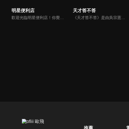
明星便利店
天才答不答
歡迎光臨明星便利店！你覺得便利店裡面有什麼？關東煮？茶葉蛋？還是讓你尖叫的大明星？一家擁有明星的便利店，到底有多稀奇，你會不會想要光臨呢？
《天才答不答》是由吳宗憲和吳怡霈共同主持的益智節目。節目設立高額的獎金來考驗藝人們真實的人性，同時將題目立體化，讓你身歷其境去冒險答題。更有哪些出乎意料的處罰，讓藝人羞愧的不想再答錯！一個最接近「人性」與「真實」的益智節目，現在就讓吳宗憲帶你輕鬆玩轉知識。
推薦