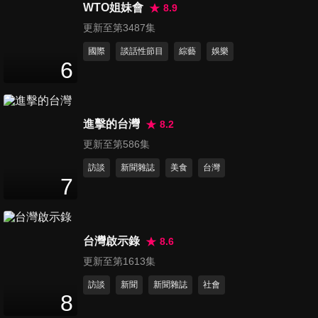
終章
WTO姐妹會
8.9
48
分鐘
更新至第3487集
國際
談話性節目
綜藝
娛樂
第136集 研究生校際對抗賽1
6
47
分鐘
進擊的台灣
8.2
第137集 研究生校際對抗賽2
48
分鐘
更新至第586集
訪談
新聞雜誌
美食
台灣
7
第138集 研究生校際對抗賽3
48
分鐘
台灣啟示錄
8.6
更新至第1613集
第139集 研究生校際對抗賽4
訪談
新聞
新聞雜誌
社會
48
分鐘
8