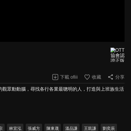
下載 ofiii
收藏
分享
的觀眾動動腦，尋找各行各業最聰明的人，打造與上班族生活
宗
林宜泓
張威方
陳東晟
溫品謙
王凱謙
劉奕辰