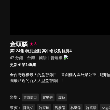
金頭腦
8
第124集 特別企劃 高中名校對抗賽4
47 分鐘
台灣
國語
普遍級
更新至第145集
全台灣規模最大的益智節目，首創棚內與外景並重，聰明
圈最貼近的百人大型益智節目！
類型
遊戲節目
實境秀
綜藝
來賓
陳昀佑
許家瑋
呂彥儒
林至偉
許宸瑞
林志