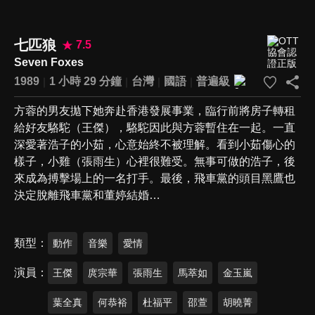
七匹狼
7.5
Seven Foxes
1989
1 小時 29 分鐘
台灣
國語
普遍級
方蓉的男友拋下她奔赴香港發展事業，臨行前將房子轉租
給好友駱駝（王傑），駱駝因此與方蓉暫住在一起。一直
深愛著浩子的小茹，心意始終不被理解。看到小茹傷心的
樣子，小雞（張雨生）心裡很難受。無事可做的浩子，後
來成為搏擊場上的一名打手。最後，飛車黨的頭目黑鷹也
決定脫離飛車黨和董婷結婚…
類型
動作
音樂
愛情
演員
王傑
庹宗華
張雨生
馬萃如
金玉嵐
葉全真
何恭裕
杜福平
邵萱
胡曉菁