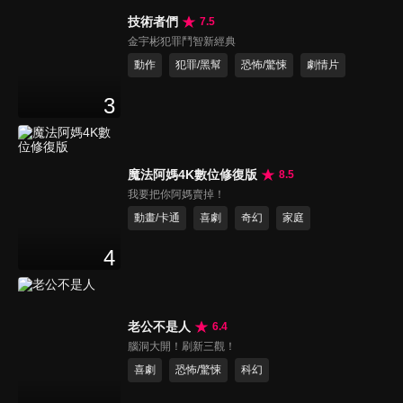
技術者們
7.5
金宇彬犯罪鬥智新經典
動作
犯罪/黑幫
恐怖/驚悚
劇情片
3
魔法阿媽4K數位修復版
8.5
我要把你阿媽賣掉！
動畫/卡通
喜劇
奇幻
家庭
4
老公不是人
6.4
腦洞大開！刷新三觀！
喜劇
恐怖/驚悚
科幻