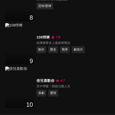
恐怖/驚悚
8
108悍將
7.8
紐澳聯軍史上最經典戰役
動作
歷史
戰爭
劇情片
9
倍兒喜歡你
4.7
笑中帶暖！開啟治癒人生
喜劇
愛情
10