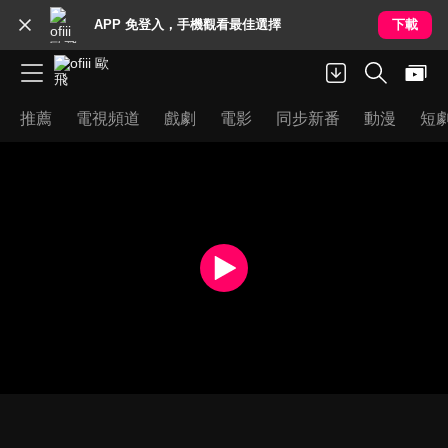
APP 免登入，手機觀看最佳選擇
下載
推薦
電視頻道
戲劇
電影
同步新番
動漫
短