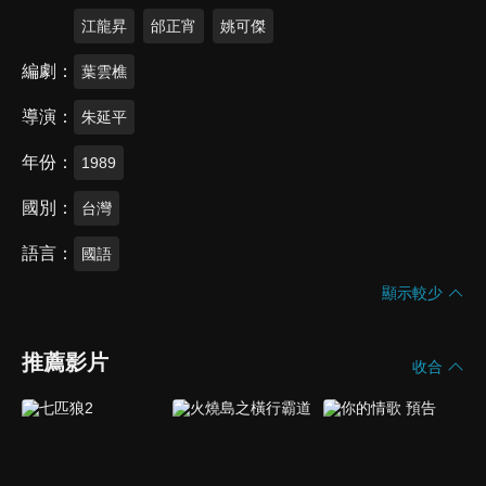
江龍昇
邰正宵
姚可傑
編劇
葉雲樵
導演
朱延平
年份
1989
國別
台灣
語言
國語
顯示較少
推薦影片
收合