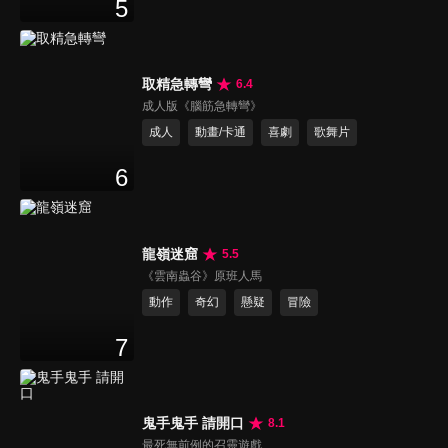
5
取精急轉彎
6.4
成人版《腦筋急轉彎》
成人
動畫/卡通
喜劇
歌舞片
6
龍嶺迷窟
5.5
《雲南蟲谷》原班人馬
動作
奇幻
懸疑
冒險
7
鬼手鬼手 請開口
8.1
最死無前例的召靈遊戲