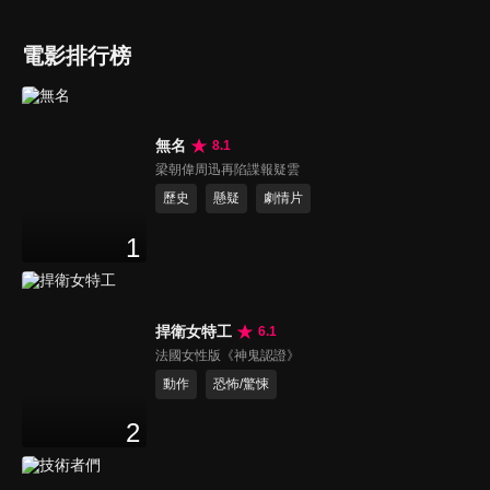
電影排行榜
無名
8.1
梁朝偉周迅再陷諜報疑雲
歷史
懸疑
劇情片
1
捍衛女特工
6.1
法國女性版《神鬼認證》
動作
恐怖/驚悚
2