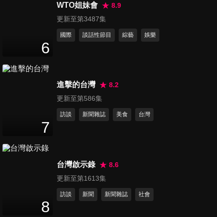
命了嗎?
WTO姐妹會
8.9
72
分鐘
更新至第3487集
國際
談話性節目
綜藝
娛樂
第76集 可以退貨嗎? 女人妳變
6
得好難吃!!
72
分鐘
進擊的台灣
8.2
第77集 王子病VS公主病?! 婚
更新至第586集
後愛人變僕人
72
分鐘
訪談
新聞雜誌
美食
台灣
7
第78集 男人你有事嗎?! 愛面子
比愛我多
72
分鐘
台灣啟示錄
8.6
更新至第1613集
第79集 拜託你 可不可以不要跟
訪談
新聞
新聞雜誌
社會
小孩一起作亂!!
8
72
分鐘