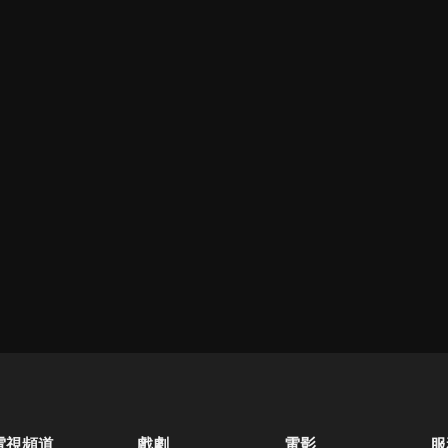
電視頻道
戲劇
電影
服