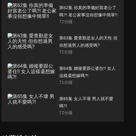
第62集 你真的準備好當老公了
嗎?! 老公家事沒你想像中簡單!!
72
分鐘
第63集 愛查勤是女人的天性 但
你想過男人的感受嗎?
72
分鐘
第64集 婚後要跟公婆住!! 女人
這樣還想嫁嗎?!
71
分鐘
第65集 女人不壞 男人就不愛
嗎?!
72
分鐘
第66集 和台灣男人約會 真的好