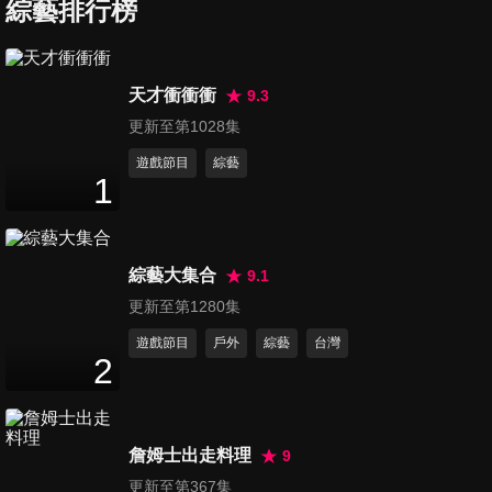
無聊!!
綜藝排行榜
72
分鐘
第67集 女人對自己好一點!! 男
天才衝衝衝
9.3
人才會更愛妳?!
更新至第1028集
72
分鐘
遊戲節目
綜藝
1
第68集 揭開愛情真面目!! 夫妻
婚後更甜蜜或更淒厲?!
72
分鐘
綜藝大集合
9.1
第69集 男女同居 你們準備好了
更新至第1280集
嗎?!
遊戲節目
戶外
綜藝
台灣
72
分鐘
2
第70集 男人心中的好麻吉 女人
眼中打不死的小強
詹姆士出走料理
9
72
分鐘
更新至第367集