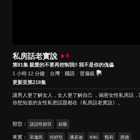
私房話老實說
8
第81集 親愛的不要再控制我!! 我不是你的傀儡
1 小時 12 分鐘
台灣
國語
普遍級
更新至第218集
讓男人更了解女人，女人更了解自己 ，揭密女性私房話
你想知道的女性私密話題都在《私房話老實說》。
類型
談話性節目
綜藝
來賓
宋逸民
何妤玟
潘若迪
KIKI
甄莉
西德