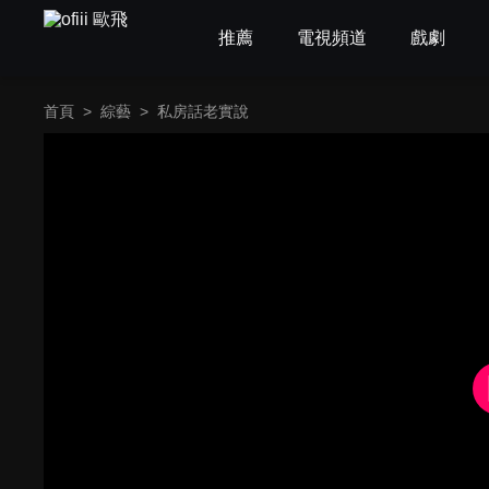
推薦
電視頻道
戲劇
首頁
>
綜藝
>
私房話老實說