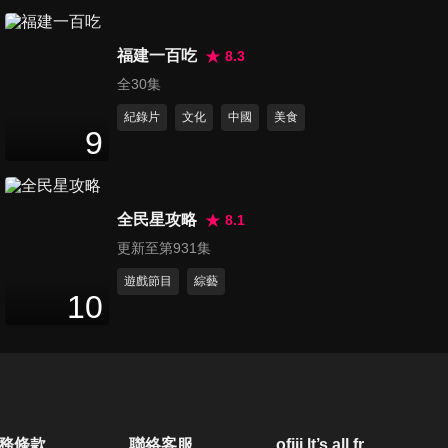
第80集 人前人後兩個樣!! 男人
福建一百吃
的品味好難懂!!
8.3
72
分鐘
全30集
紀錄片
文化
中國
美食
第81集 親愛的不要再控制我!!
9
我不是你的傀儡
72
分鐘
全民星攻略
8.1
第82集 我是和你戀愛 還是跟你
更新至第931集
父母戀愛
72
分鐘
遊戲節目
綜藝
10
第83集 拜託!! 男人請閉上你的
鳥嘴?!
72
分鐘
第84集 男人你希望我像隻貓又
務條款
聯絡客服
ofiii lt’s all free