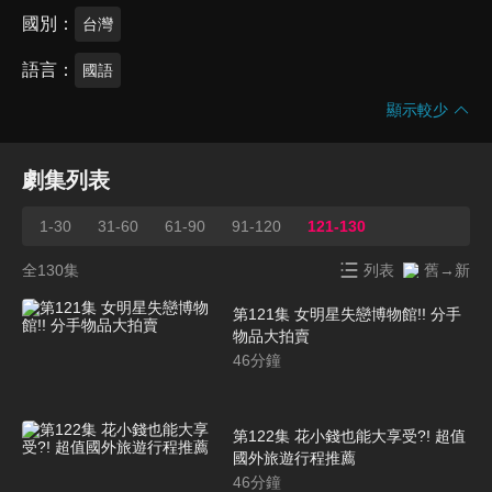
國別
台灣
語言
國語
顯示較少
劇集列表
1-30
31-60
61-90
91-120
121-130
全130集
列表
舊→新
第121集 女明星失戀博物館!! 分手
物品大拍賣
46
分鐘
第122集 花小錢也能大享受?! 超值
國外旅遊行程推薦
46
分鐘