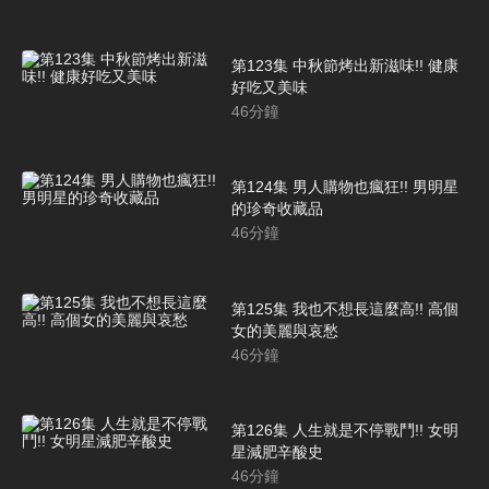
第123集 中秋節烤出新滋味!! 健康
好吃又美味
46
分鐘
第124集 男人購物也瘋狂!! 男明星
的珍奇收藏品
46
分鐘
第125集 我也不想長這麼高!! 高個
女的美麗與哀愁
46
分鐘
第126集 人生就是不停戰鬥!! 女明
星減肥辛酸史
46
分鐘