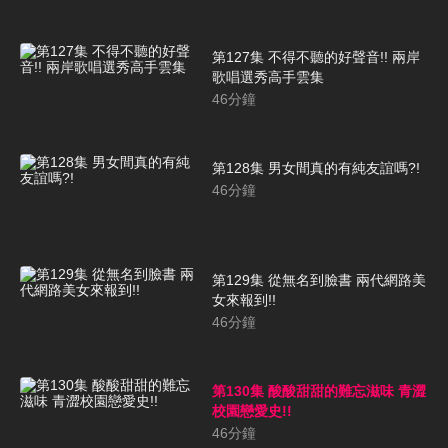
第127集 不得不聽的好聲音!! 兩岸
歌唱選秀高手雲集
46
分鐘
第128集 男女間真的有純友誼嗎?!
46
分鐘
第129集 從無名到臉書 兩代網路美
女來報到!!
46
分鐘
第130集 酸酸甜甜的難忘滋味 青澀
校園戀愛史!!
46
分鐘