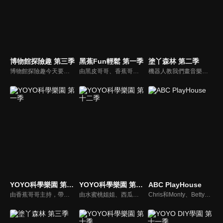
博物館探險趣 第三季
黑蕉Fun輕鬆 第一季
塗丫森林 第二季
博物館探險趣今天要帶大家前往布袋戲的世界。西瓜哥哥與草莓姊姊演出武松打虎戲碼，西瓜松不忍棒打裝可愛的草莓老虎，正當兩人擔心短劇不知如何收尾，威璁老師出現了，帶他們到有戲看有戲演的地方參觀。
由黑皮哥哥、香蕉哥哥及草莓姐姐共同主持。帶著孩子與黑皮哥哥一同冒險旅行、一起來聽香蕉哥哥講故事、再到草莓姐姐的音樂教室裡，與草莓一起唱出好聲音。
機器人教我們畫音樂盒娃娃，草莓姊姊畫玩具櫃、香蕉哥哥畫聲音，粉筆小子將一邊跳一邊畫畫教小朋友瞭解樂譜，小鍾畫客家小英雄
YOYO科學樂園 第一季
YOYO科學樂園 第十二季
ABC PlayHouse
由香蕉哥哥主持，帶領小朋友學習簡單的科學知識。
由水蜜桃姐姐、西瓜哥哥主持，帶領小朋友學習簡單的科學知識。
Chris和Monty、Betty用肢體語言和戲劇演出，與小朋友互動，教導孩子日常生活中熟悉的英語單字和句型。