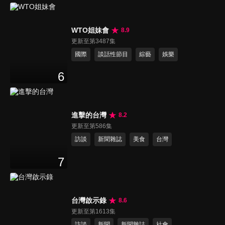
WTO姐妹會
8.9
更新至第3487集
國際
談話性節目
綜藝
娛樂
6
進擊的台灣
8.2
更新至第586集
訪談
新聞雜誌
美食
台灣
7
台灣啟示錄
8.6
更新至第1613集
訪談
新聞
新聞雜誌
社會