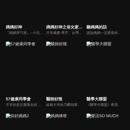
媽媽好神
媽媽好神之俗女家務事
聽媽媽的話
『媽媽界巧虎』─小兒科醫師黃瑽寧，『國民媽媽』─鍾欣凌，兩人領軍擁有十八般武藝的好神媽媽團，為全台媽媽們發聲，所有育兒新知，家庭秘辛，全家大小健康，都會在《媽媽好神》一一解惑！
月辛嬌妻-季芹、台灣好媳婦-佩甄，兩位世俗熟女 領軍各界菁英一起來探討你我關心的各種家務事。持續鎖定本節目就能夠讓你『俗女不出門，能知天下事』！
誰說媽媽一定要柴米油鹽醬醋茶，誰說媽媽就等於黃臉婆，不同顏值、不同族群、不同職業、不同年紀，來自各個角落的快樂媽媽們，將讓您看到媽媽們的搞笑、可愛、淚水、溫馨，現代的媽媽們，通通站出來吧~所有愛秀敢秀的媽咪們，都在《聽媽媽的話》。
57健康同學會
醫師好辣
醫學大聯盟
不管你是注重養生的四、五年級，還是邁入熟男熟女的六年級生，或是充滿活力的七年級生，主播隋安德、許晶晶和醫藥記者及健康專家，要告訴大家自己的身體密碼，讓你健康滿分！
綜藝大哥徐乃麟領軍，率領「好辣軍團」挑戰醫界麻辣話題，對上帥哥美女醫師團，不一樣的白色旋風即將登場！以前不敢說的，現在說給你聽，只要你想聽，我們就敢問！沒有不能聊，就怕不夠辣！絕對讓您耳目一新！打破傳統，跳脫框架！挖掘麻辣秘辛！
《醫學大聯盟》希望打造一個知性趣味的平台，讓觀眾在輕鬆間了解正確的健康資訊，幫助自己和家人打造更健康的生活習慣。