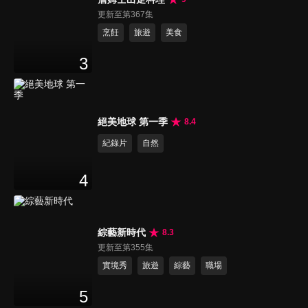
更新至第367集
烹飪
旅遊
美食
3
絕美地球 第一季
8.4
紀錄片
自然
4
綜藝新時代
8.3
更新至第355集
實境秀
旅遊
綜藝
職場
5