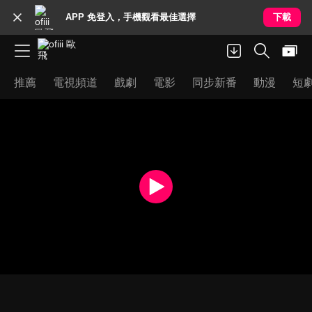
APP 免登入，手機觀看最佳選擇
下載
推薦
電視頻道
戲劇
電影
同步新番
動漫
短