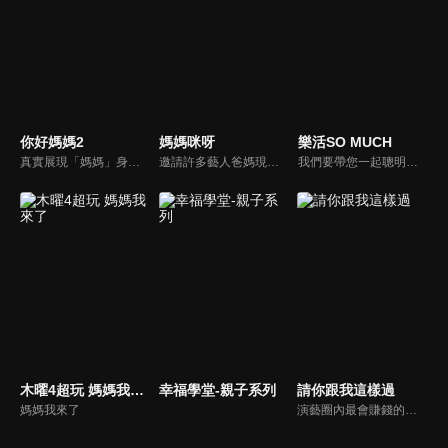
你好媽媽2
媽媽咪呀
樂活SO MUCH
真實展現「媽媽」身份的更多社會觸角，探討對「媽媽」概念的時代定義，探訪更多的當代媽媽。每期走進嘉賓生活，探討母親在家庭中、在自己生命中的位置。
邀請許多藝人爸媽現身說法，與相關專家顧問共同討論分享，以談話的方式進行，對一人爸媽和名人家庭教育有興趣的朋友一定不能錯過。
我們要帶您一起聰明快樂過生活！由聰明生活家張雅芳主持的健康休閒資訊類節目，主題式介紹探討各種飲食、保健、醫學、休閒、民生、環保等，各種國人關心的樂活新訊，讓觀眾朋友一同感受快樂、用心過生活，其實就是那麼的簡單。
木曜4超玩 媽媽我來了
幸福學堂-親子系列
請你跟我這樣過
媽媽我來了
演藝圈內最會賺錢的侯昌明，以親身經歷教你理財；採訪經歷豐沛的黃文華，把所見所聞通通報你哉。不論是理財知識、兩性問題、生活資訊，完全貼近市井小民的所需所求，保證讓你生活過更好！