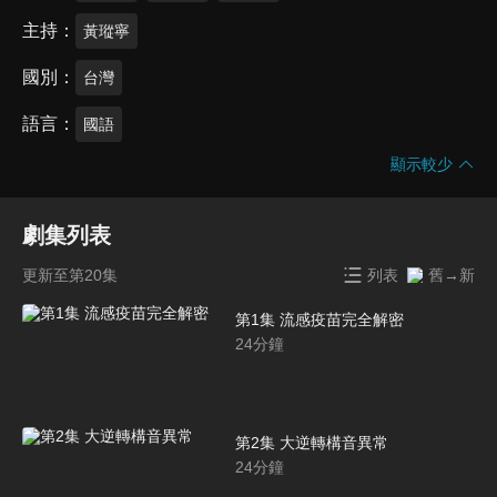
主持
黃瑽寧
國別
台灣
語言
國語
顯示較少
劇集列表
更新至第20集
列表
舊→新
第1集 流感疫苗完全解密
24
分鐘
第2集 大逆轉構音異常
24
分鐘