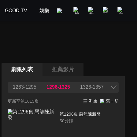
GOOD TV
娛樂
美食旅遊
新聞政論
汽車
劇集列表
推薦影片
1263-1295
1296-1325
1326-1357
更新至第1613集
列表
舊→新
第1296集 惡龍陳新發
50
分鐘