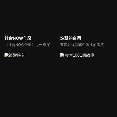
社會NOW什麼
進擊的台灣
《社會NOW什麼》是一檔探討社會案件、時事的節目，為你揭開社會案件的來龍去脈，犯罪人的心理解析。
東森財經新聞台製播的優質新聞深度報導節目，要為觀眾介紹台灣這片土地上各種平凡人的不平凡人生，製作單位踏遍寶島各個角落，為您訴說台灣在地的好故事！