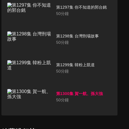
第1297集 你不知道的郭台銘
50
分鐘
第1298集 台灣刑場故事
50
分鐘
第1299集 韓粉上凱道
50
分鐘
第1300集 賀一航、孫大強
50
分鐘
第1301集 黑牛黃鴻寓
50
分鐘