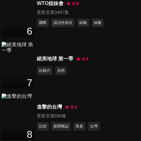
50
分鐘
WTO姐妹會
8.9
更新至第3487集
國際
談話性節目
綜藝
娛樂
第1311集 史上最離譜越獄－甘
6
兆旭
50
分鐘
第1312集 誰不認識陳進興 罪
絕美地球 第一季
8.4
人的遺書
紀錄片
自然
50
分鐘
7
第1313集 美女調查官破跨國應
召
50
分鐘
進擊的台灣
8.2
更新至第586集
第1314集 金鐘張小燕
訪談
新聞雜誌
美食
台灣
50
分鐘
8