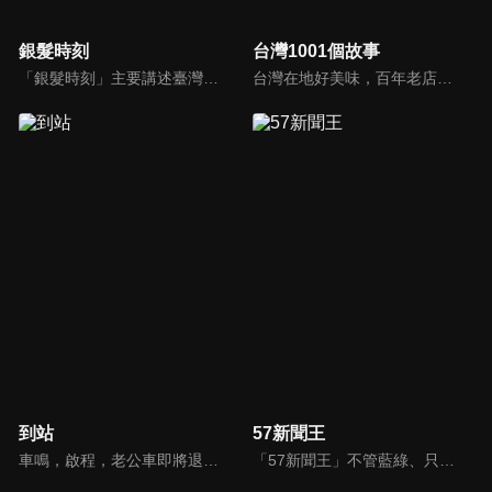
銀髮時刻
台灣1001個故事
「銀髮時刻」主要講述臺灣銀髮族協會各分會之成立歷史，並介紹各分會之部門組成，以及訪問銀髮族各分會的重要核心人物，去瞭解這些人物背後所致力於推動的正向理念。希望透過本節目的介紹，讓銀髮長者可以透過協會這個平臺，追求樂活的銀髮人生。
台灣在地好美味，百年老店街頭小吃、宅配美食，美味關鍵其來有自，新鮮的食材、天然的佐料、外加動人的人生故事調味妝點，才成就出一道道難以忘懷的幸福美味，台灣1001個故事，說不完的故事，慢慢說給你聽！
到站
57新聞王
車鳴，啟程，老公車即將退役，這是它與司機的最後一天，一切沒什麼不同，卻又似乎不那麼一如往常。車門打開，這站要下車的會是什麼人？誰會上來？他們都帶著什麼樣的心情？司機終日問乘客要去哪裡，自己卻無處可去；老乘客的熟悉、新面孔的新奇與漠然，與司機交織出一趟充滿溫度的公車之旅。
「57新聞王」不管藍綠、只問黑白！找出社會亂象根源、挖掘官員的積習怠惰、找出政府看不到的人民痛苦！不受惡霸、官員、財閥的威脅利誘！永遠讓觀眾了解爭議事件的真相、勇敢捍衛公平正義！