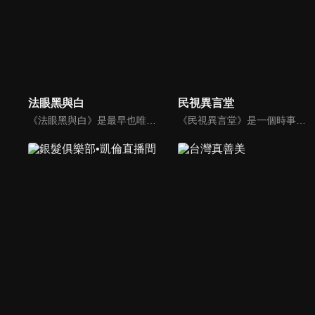
法眼黑與白
民視異言堂
《法眼黑與白》是最早也唯一以科學鑑識為基礎來談刑案的節目，內容以強調鑑識證據、法醫解剖、詳細辦案過程的精神，來呈現深入報導的專業度。以探究刑事案件為主軸，並以專題方式深度報導關於酒駕、毒品、虐童等社會問題。
《民視異言堂》是一個時事專題討論節目，內容包括是記者專訪的時事專題或生活話題。