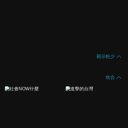
顯示較少
收合