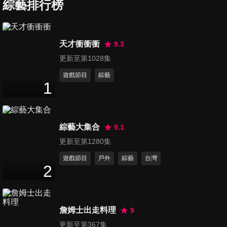
綜藝排行榜
第1302集 誰是炸彈客
天才衝衝衝
9.3
50
分鐘
更新至第1028集
遊戲節目
綜藝
1
第1303集 黃主旺
50
分鐘
綜藝大集合
9.1
第1304集 詹喬愉登聖母峰
更新至第1280集
50
分鐘
遊戲節目
戶外
綜藝
台灣
2
第1305集 韓國瑜的總統之路
50
分鐘
詹姆士出走料理
9
更新至第367集