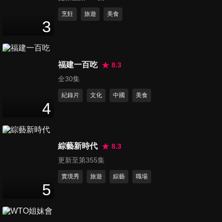
第1306集 美國博仔
烹飪
旅遊
美食
3
50
分鐘
第1307集 八八風災十周年－李
福建一百吃
8.3
佳芬
全30集
50
分鐘
紀錄片
文化
中國
美食
4
第1308集 女明星湛蓉命案之謎
50
分鐘
綜藝新時代
8.3
更新至第355集
第1309集 井口真理子命案
50
分鐘
實境秀
旅遊
綜藝
職場
5
第1310集 槍擊要犯楊瑞和