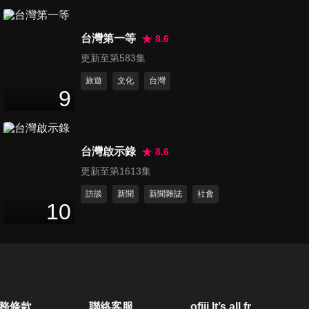
第1315集 台灣賭神戴子郎、通
台灣第一等
靈少女
8.6
50
分鐘
更新至第583集
旅遊
文化
台灣
第1316集 星探狼爪下的15年思
9
念
50
分鐘
台灣啟示錄
8.6
第1317集 陳同佳、香港富商
更新至第1613集
50
分鐘
訪談
新聞
新聞雜誌
社會
10
第1318集 連續四起殺警奪槍預
謀更大案／警政署長隨扈警槍
50
分鐘
殺自己人／槍決前喊冤只借警
槍沒殺警
第1319集 神岡空難驚人真相
務條款
聯絡客服
ofiii lt’s all free