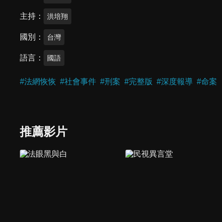
主持
洪培翔
國別
台灣
語言
國語
#
法網恢恢
#
社會事件
#
刑案
#
完整版
#
深度報導
#
命案
推薦影片