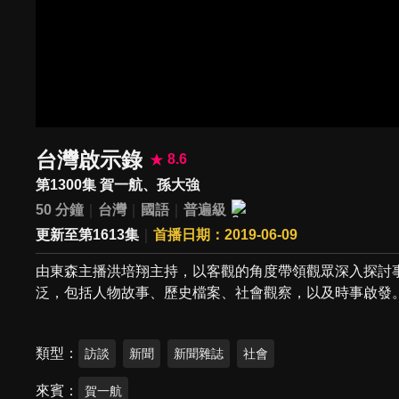
台灣啟示錄
8.6
第1300集 賀一航、孫大強
50 分鐘
台灣
國語
普遍級
更新至第1613集
首播日期：2019-06-09
由東森主播洪培翔主持，以客觀的角度帶領觀眾深入探討
泛，包括人物故事、歷史檔案、社會觀察，以及時事啟發
類型
訪談
新聞
新聞雜誌
社會
來賓
賀一航