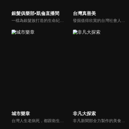
銀髮俱樂部•凱倫直播間
台灣真善美
一檔為銀髮族打造的生命紀實節目，分為三大單元：《銀髮笑談人生》透過深入訪談，聽見長輩們奮鬥一生的智慧與養生之道。《倫我陪伴你》以手機紀錄我與母親在病榻前的真情互動；《花絮篇》則記錄我病後重生的點滴過程，是獻給生命最真誠的禮物。如果讓您看得意猶未盡，那正是我們製作團隊最深的心願。
發掘值得欣賞的台灣社會人文自然議題，強調「大地情真，人心意善，自然唯美」；從默默行善或是為環保付出等人物故事、平民創業成功歷程到發掘台灣優美生態等善念議題，用鏡頭紀錄最珍貴的台灣之美。
城市樂章
非凡大探索
台灣人生老病死，都跟衛生所息息相關，而在偏鄉地方，衛生所的存在就更是重要。在臺中市大肚區，共有5萬6千人，衛生所裡的5名護理師，就是所有居民的健康守門員，不僅要負責他們的看診、預防針接種，藉由日常的公衛業務、進而發現家庭問題，及時伸出援手，也是他們的重要使命。
非凡新聞部全力製作的美食專題報導，用最專業的報導，帶你去尋找藏在大街小巷裡的頂級美食。