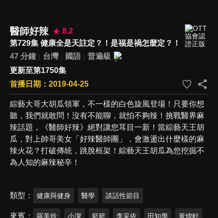
醫師好辣
8.2
第729集 健康全是天註定？！是福是禍怎麼定？！
47 分鐘
台灣
國語
普遍級
更新至第1750集
首播日期：2019-04-25
綜藝大哥大胡瓜領軍，不一樣的白色旋風登場！只要你想
聽，我們就敢問！沒有不能聊，就怕不夠辣！挑戰醫界麻
辣話題，《醫師好辣》絕對讓您耳目一新！當綜藝天王胡
瓜，對上帥哥美女「好辣醫師團」，會激盪出什麼樣的麻
辣火花？打破傳統，跳脫框架！綜藝天王胡瓜為您挖掘不
為人知的麻辣秘辛！
類型
健康與健身
醫學
談話性節目
來賓
羅美玲
小潔
籃籃
李采依
田知學
黃煒軒