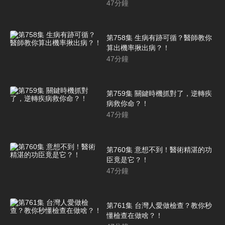
47
分鐘
第758集 生病有跡可循？醫師教你
算出機率揪出病？！
47
分鐘
第759集 關鍵時機抓對了，逆轉疾
病救你命？！
47
分鐘
第760集 意想不到！醫術精湛的功
臣竟是它？！
47
分鐘
第761集 台灣人愛做檢查？教你秒
懂檢查在做啥？！