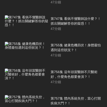
47
分鐘
第747集 看病不懂醫師說什麼？！
抓出關鍵解答你的疑惑！！
47
分鐘
第755集 健康危機四伏！身體最怕
遇到這些狀況？！
47
分鐘
第756集 這年頭當醫師不只醫術
好，什麼角色都要會演？！
47
分鐘
第757集 體內系統失控，當心打開
疾病大門？！