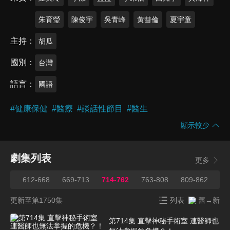
朱育瑩
陳俊宇
吳青峰
黃彗倫
夏宇童
主持
胡瓜
國別
台灣
語言
國語
#
健康保健
#
醫療
#
談話性節目
#
醫生
顯示較少
劇集列表
更多
611
612-668
669-713
714-762
763-808
809-862
86
更新至第1750集
列表
舊→新
第714集 直擊神秘手術室 連醫師也