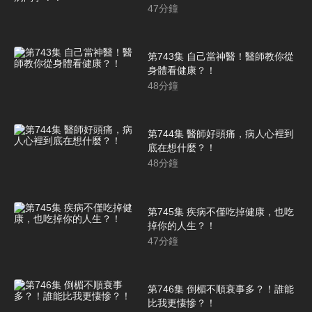
爭？！
47
分鐘
第743集 自己當神醫！醫師教你從
身體看健康？！
48
分鐘
第744集 醫師好頭痛，病人心裡到
底在想什麼？！
48
分鐘
第745集 疾病不僅吃掉健康，也吃
掉你的人生？！
47
分鐘
第746集 倒楣不順衰事多？！誰能
比我更悽慘？！