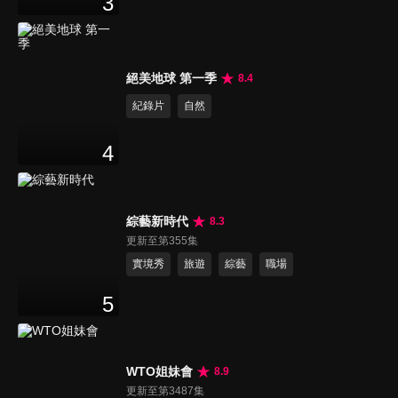
3
絕美地球 第一季
8.4
紀錄片
自然
4
綜藝新時代
8.3
更新至第355集
實境秀
旅遊
綜藝
職場
5
WTO姐妹會
8.9
更新至第3487集