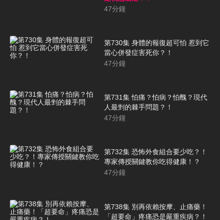
47
分鐘
第730集 身體的報復超可怕 惹到它
當心併發症害死你？！
47
分鐘
第731集 怕痛？怕病？怕醜？現代
人最剉的棘手問題？！
47
分鐘
第732集 恐怖外食組合要少吃？！
專家傳授關鍵教你吃得健康！？
47
分鐘
第738集 別再依賴按摩、止痛藥！
「超要命」疼痛恐是嚴重疾病？！