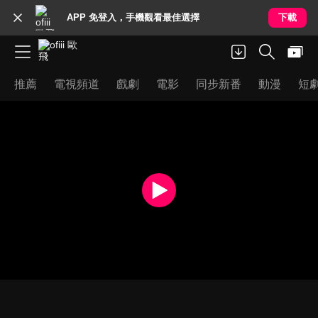
APP 免登入，手機觀看最佳選擇
下載
推薦
電視頻道
戲劇
電影
同步新番
動漫
短