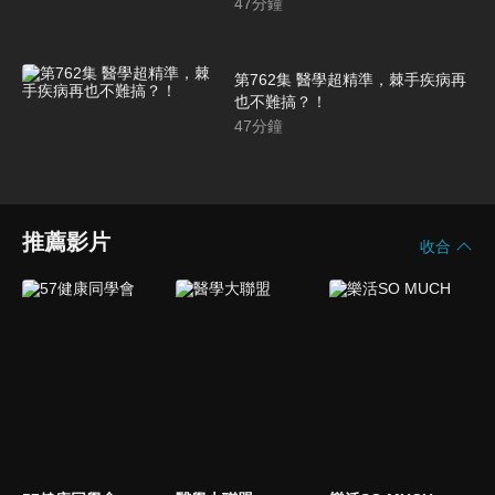
47
分鐘
第762集 醫學超精準，棘手疾病再
也不難搞？！
47
分鐘
推薦影片
收合