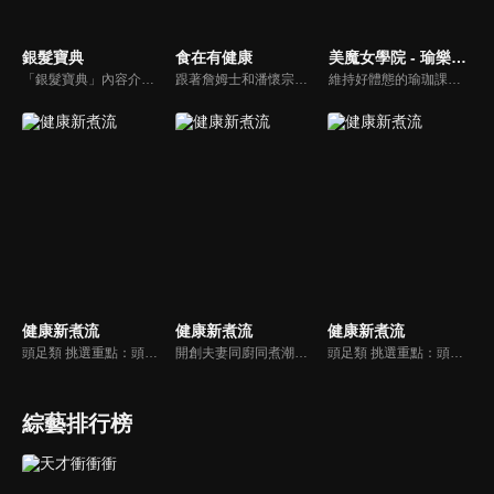
銀髮寶典
食在有健康
美魔女學院 - 瑜樂生活珈
「銀髮寶典」內容介紹銀髮族相關的醫療知識，讓爺爺奶奶們能了解銀髮族常見的疾病、或是身體常遇到的問題，並邀請專業的醫師上節目解答，詳細深入且淺顯易懂的方式講述給各位爺爺奶奶們。為銀髮族的身體健康預防把關，讓爺爺奶奶能有一個樂活的退休生活。
跟著詹姆士和潘懷宗博士就能輕鬆學料理！只是品嚐美食之餘，身體健康也要懂得把關，每集都會傳授生活健康資訊，破除一般飲食迷思，讓大家吃得美味、活得健康！
維持好體態的瑜珈課程，有著豐富的瑜珈姿勢，伸展筋骨舒緩全身疲勞，緊緻肌肉線條，不只能雕塑美美的身材也能夠讓身心靈都暢快健康，跟上我們的腳步一起踏上瑜樂生活珈，輕鬆好上手，快樂享瘦！
健康新煮流
健康新煮流
健康新煮流
頭足類 挑選重點：頭足類利用清洗時去除內臟可以降低膽固醇的攝取。挑選雙眼清澈明亮，眼球稍微凸出，肉質結實有彈性為佳。身體具透明感，觸腕或是吸盤一碰到活體就會吸附住便是新鮮的。
開創夫妻同廚同煮潮流的KC夫婦，繼《健康醫食代》後，走出攝影棚，帶大家全台走透透，發掘上帝賞賜的美味食材，內容融合新加坡南洋風和客家純樸味，加上台灣獨特的閩南風情，互相激盪交織出的火花，打造出獨一無二的美食節目。
頭足類 挑選重點：頭足類利用清洗時去除內臟可以降低膽固醇的攝取。挑選雙眼清澈明亮，眼球稍微凸出，肉質結實有彈性為佳。身體具透明感，觸腕或是吸盤一碰到活體就會吸附住便是新鮮的。
綜藝排行榜