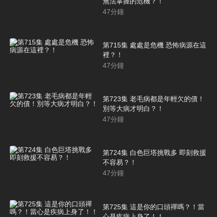
無法掌握的危機？！
47
分鐘
第715集 處處是危機 恐怖病源在這
裡？！
47
分鐘
第723集 老毛病都是年輕欠的債！
別等大病才明白？！
47
分鐘
第724集 白色巨塔挑戰多 即刻救援
不容易？！
47
分鐘
第725集 這是你的口頭禪嗎？！當
心是疾病上身了！！