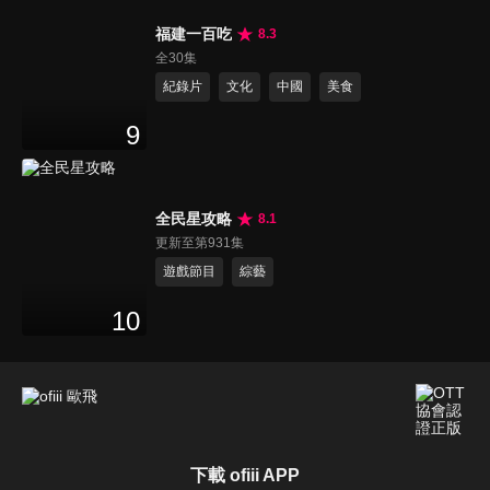
福建一百吃
8.3
全30集
紀錄片
文化
中國
美食
9
全民星攻略
8.1
更新至第931集
遊戲節目
綜藝
10
下載 ofiii APP