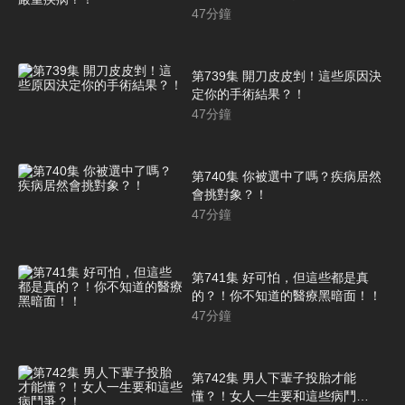
47
分鐘
第739集 開刀皮皮剉！這些原因決
定你的手術結果？！
47
分鐘
第740集 你被選中了嗎？疾病居然
會挑對象？！
47
分鐘
第741集 好可怕，但這些都是真
的？！你不知道的醫療黑暗面！！
47
分鐘
第742集 男人下輩子投胎才能
懂？！女人一生要和這些病鬥