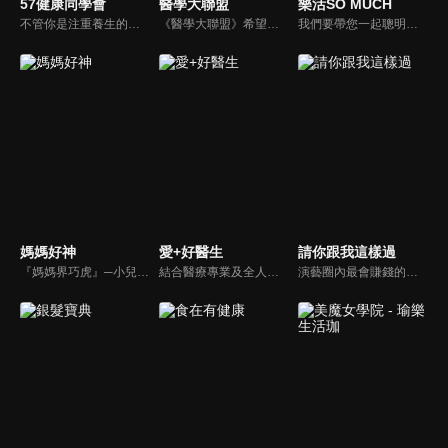
57健康同學會
醫學大聯盟
樂活SO MUCH
不管你是注重養生的四、五年級，還是邁入熟男熟女的六年級生，或是充滿活力的七年級生，主播隋安德、許晶晶和醫藥記者及健康專家，要告訴大家自己的身體密碼，讓你健康滿分！
《醫學大聯盟》希望打造一個知性趣味的平台，讓觀眾在輕鬆間了解正確的健康資訊，幫助自己和家人打造更健康的生活習慣。
我們要帶您一起聰明快樂過生活！由聰明生活家張雅芳主持的健康休閒資訊類節目，主題式介紹探討各種飲食、保健、醫學、休閒、民生、環保等，各種國人關心的樂活新訊，讓觀眾朋友一同感受快樂、用心過生活，其實就是那麼的簡單。
媽媽好神
愛+好醫生
請你跟我這樣過
『媽媽界巧虎』─小兒科醫師黃瑽寧，『國民媽媽』─鍾欣凌，兩人領軍擁有十八般武藝的好神媽媽團，為全台媽媽們發聲，所有育兒新知，家庭秘辛，全家大小健康，都會在《媽媽好神》一一解惑！
結合醫療專業及全人關懷的新型態節目，主持人黃瑽寧醫師親訪家庭，跨領域醫療顧問團全方位檢視，提供最完整、實用和正確的資訊來守護孩子的健康。
演藝圈內最會賺錢的侯昌明，以親身經歷教你理財；採訪經歷豐沛的黃文華，把所見所聞通通報你哉。不論是理財知識、兩性問題、生活資訊，完全貼近市井小民的所需所求，保證讓你生活過更好！