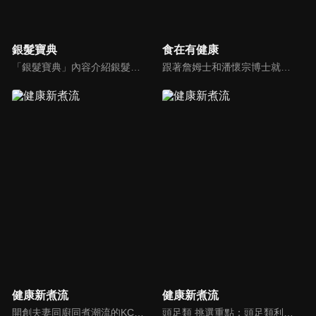
銀髮寶典
食在有健康
「銀髮寶典」內容介紹銀髮族相關的醫療知識，讓爺爺奶奶們能了解銀髮族常見的疾病、或是身體常遇到的問題，並邀請專業的醫師上節目解答，詳細深入且淺顯易懂的方式講述給各位爺爺奶奶們。為銀髮族的身體健康預防把關，讓爺爺奶奶能有一個樂活的退休生活。
跟著詹姆士和潘懷宗博士就能輕鬆學料理！只是品嚐美食之餘，身體健康也要懂得把關，每集都會傳授生活健康資訊，破除一般飲食迷思，讓大家吃得美味、活得健康！
健康新煮流
健康新煮流
開創夫妻同廚同煮潮流的KC夫婦，繼《健康醫食代》後，走出攝影棚，帶大家全台走透透，發掘上帝賞賜的美味食材，內容融合新加坡南洋風和客家純樸味，加上台灣獨特的閩南風情，互相激盪交織出的火花，打造出獨一無二的美食節目。
頭足類 挑選重點：頭足類利用清洗時去除內臟可以降低膽固醇的攝取。挑選雙眼清澈明亮，眼球稍微凸出，肉質結實有彈性為佳。身體具透明感，觸腕或是吸盤一碰到活體就會吸附住便是新鮮的。