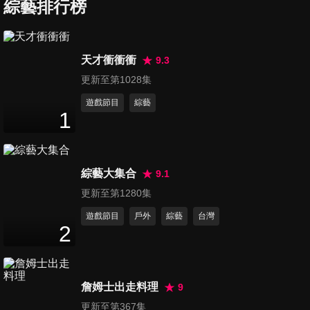
產科離奇案例說不完？！
綜藝排行榜
47
分鐘
第1710集 台灣人深植血液的基
天才衝衝衝
9.3
因？！看病發揮台灣魂是加分
更新至第1028集
47
分鐘
還減分？！
遊戲節目
綜藝
1
第1711集 二十醫事紀百科！脂
肪、卡通、電視竟變成疾病發
47
分鐘
作的開關？！
綜藝大集合
9.1
第1712集 社會打滾地雷多！來
更新至第1280集
看看你有沒有觸碰到這些禁
遊戲節目
戶外
綜藝
台灣
47
分鐘
忌？！
2
第1713集 記憶力一年比一年
差？都是被這因素給偷走？！
詹姆士出走料理
9
47
分鐘
更新至第367集