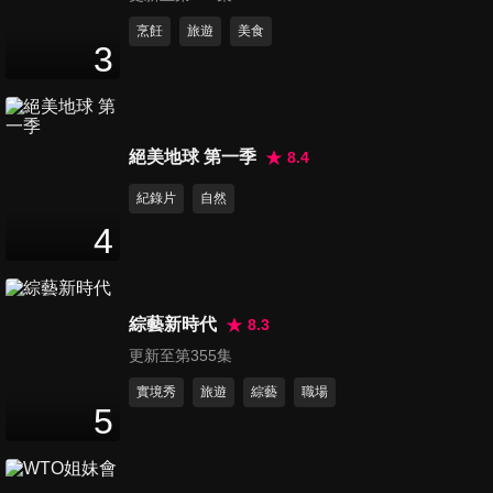
第1714集 醫院版魷魚遊戲！疏
烹飪
旅遊
美食
3
忽健康恐無法贏得人生456
47
分鐘
億？！
第1715集 維持身體平衡的重要
絕美地球 第一季
8.4
元素，太多太少都不行？！
47
分鐘
紀錄片
自然
4
第1716集 你的身體背叛了你的
心？決心滿滿卻總是破功真
47
分鐘
相？
綜藝新時代
8.3
更新至第355集
第1717集 忽視？隱藏在白色巨
塔的角色，想活命，沒他們不
實境秀
旅遊
綜藝
職場
5
47
分鐘
行？！
第1718集 二十醫事紀百科，恐