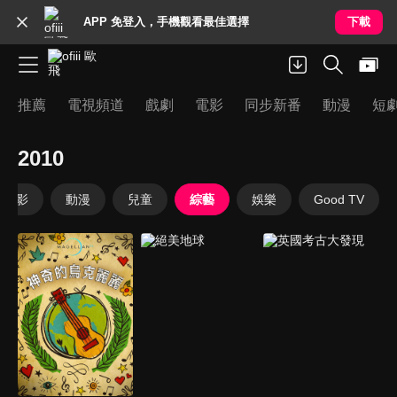
APP 免登入，手機觀看最佳選擇
下載
推薦
電視頻道
戲劇
電影
同步新番
動漫
短
2010
電影
動漫
兒童
綜藝
娛樂
Good TV