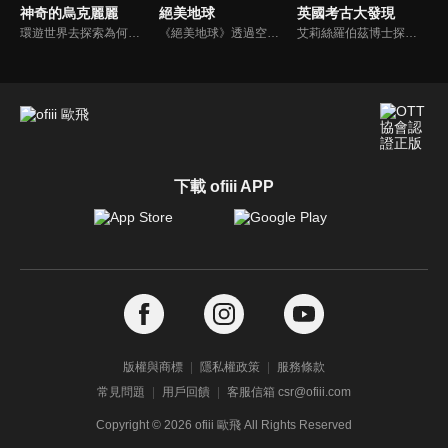
神奇的烏克麗麗
絕美地球
英國考古大發現
環遊世界去探索為何這麼多來自不同國家、文化、年齡和音樂品味的人，都改用烏克麗麗來表達自己、與過去建立聯繫，以及彼此連結。
《絕美地球》透過空拍提供您截然不同的世界觀，從一萬英尺高空到僅僅離地面幾英尺，空拍攝影機都能捕捉到美麗、驚心動魄的景象，帶您環遊世界各地。
艾莉絲羅伯茲博士探索英國各地最令人興奮的考古發現，整合全國各地挖掘和調查的結果。透過考古學探索羅馬人、都鐸王朝、盎格魯-撒克遜人的歷史以及神秘的史前時代。
下載 ofiii APP
版權與商標
隱私權政策
服務條款
常見問題
用戶回饋
客服信箱 csr@ofiii.com
Copyright ©
2026
ofiii 歐飛 All Rights Reserved