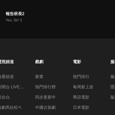
報告班長2
Yes, Sir! 2
電視頻道
戲劇
電影
服
觀看頻道
家業
熱門排行
服
新聞台 LIVE 直播
熱門排行榜
每周新上架
隱
綜合台
同步更新中
華語電影
版
追劇馬拉松🏃
中國古裝劇
日本電影