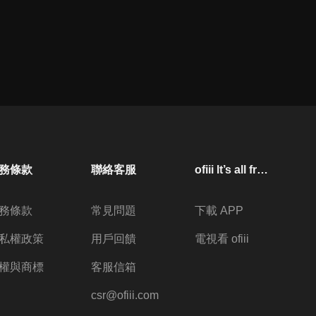
務條款
聯絡客服
ofiii lt’s all free
務條款
常見問題
下載 APP
私權政策
用戶回饋
電視看 ofiii
權與商標
客服信箱
csr@ofiii.com