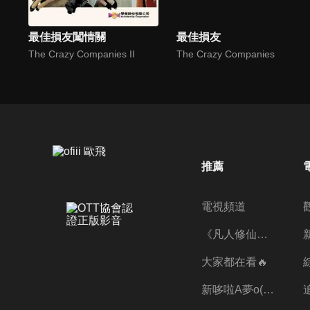
最佳損友闖情關
最佳損友
The Crazy Companies II
The Crazy Companies
推薦
電視頻道
《凡人修仙傳》第五季全新開播✨
大家都在看🔥
新哆啦A夢o((ﾐﾟｴﾟﾐ))o