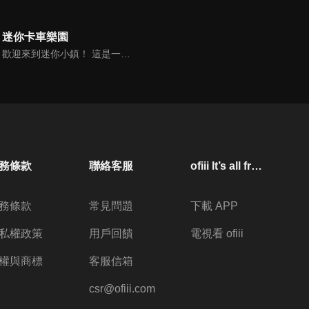
迷你卡車樂園
歡迎來到迷你小鎮！ 這是一部讓孩子們快樂的動畫片，這裡有各式各樣的街道汽車和建築汽車。 在迷你卡車和迷你小鎮系列動畫裡，孩子們可以與街道汽車裡的警車、消防車、救護車和建築汽車裡的吊車、推土機、挖掘機一起快樂地玩耍。
務條款
聯絡客服
ofiii lt’s all free
務條款
常見問題
下載 APP
私權政策
用戶回饋
電視看 ofiii
權與商標
客服信箱
csr@ofiii.com