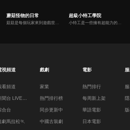
蘑菇怪物的日常
超級小特工學院
菇菇是每個玩家來到遊戲世界裡的第一個決鬥對象，玩家必須打敗菇菇才能得到升級的機會。可是渺小的菇菇也有自己的目標啊！為了生存，它究竟要經過什麼樣的磨練，迎接每一次的挑戰，並且反敗為勝呢！？
小特工是一些擁有超能力的可愛孩子，但他們強大的是一種蠢萌而毫無用處的作用。 這些可愛的小特工在超級特工學校上、惡作劇和做運動…與眾不同的是，擁有超能力，並且經常無所畏懼地使用它們！幫助他們嘗試並掌握這些瘋狂 的超能力是學校裡的一位睿智的老師，他會幫助小特工們進行訓練，一起成長！
電視頻道
戲劇
電影
服
觀看頻道
家業
熱門排行
服
新聞台 LIVE 直播
熱門排行榜
每周新上架
隱
綜合台
同步更新中
華語電影
版
追劇馬拉松🏃
中國古裝劇
日本電影