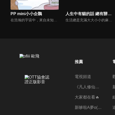
PP mini小小企鵝
人生中有貓的話 總有辦法的喵
在浩瀚的宇宙中，來自未知星球的《PP mini小小企鵝》是一群身高只有2.5至5公分的小生物，他們通過星球上的神秘裝置穿梭於各地，只有在不被注意時才會出現。 地球上的『冰箱』是他們的傳送點，在冷凍庫中一隻小小企鵝悄然現身，推開冰淇淋杯的蓋子，雀躍地開啟地球大冒險！在人類的世界裡，廚房用具、食物等日常物品在小小企鵝眼中都變成巨大而奇妙的奇觀，貪吃又貪玩的他們，在探索地球美食過程中，發生許多無理頭的搞怪故事，帶大家進入小小企鵝奇幻歡樂的微觀世界！
生活總是充滿大大小小的麻煩，像趕不上的公車、突如其來的雨、緊湊的工作deadline⋯⋯這些惱人的小事，讓我們忍不住嘆氣：「為什麼偏偏是現在？為什麼偏偏是我？」但麻吉貓說：「不用擔心~人生中有貓的話總有辦法的喵！」麻吉貓將用獨特的幽默視角，帶著你重新看待這些生活中的小麻煩。
推薦
電視頻道
《凡人修仙傳》第五季全新開播✨
大家都在看🔥
新哆啦A夢o((ﾐﾟｴﾟﾐ))o