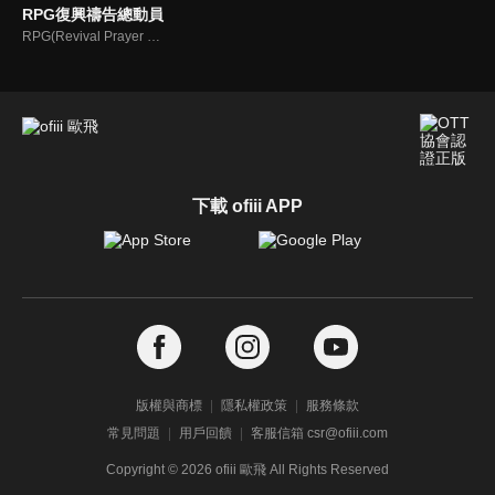
RPG復興禱告總動員
RPG(Revival Prayer Group復興禱告小組)，只要三個人聚集就可以禱告。由寇紹恩牧師特別參與製作、主持，讓見證複製見證，使聽聞中的神蹟奇事，成為你我的經歷，進而翻轉迎向復興！
下載 ofiii APP
版權與商標
隱私權政策
服務條款
常見問題
用戶回饋
客服信箱 csr@ofiii.com
Copyright ©
2026
ofiii 歐飛 All Rights Reserved