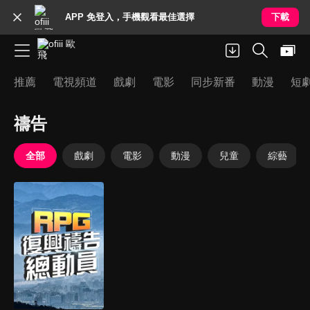
APP 免登入，手機觀看最佳選擇
下載
推薦
電視頻道
戲劇
電影
同步新番
動漫
短
禱告
全部
戲劇
電影
動漫
兒童
綜藝