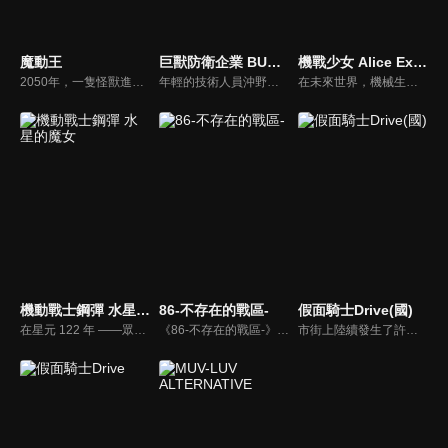
魔動王
巨獸防衛企業 BULLBUSTER
機戰少女 Alice Expansion
2050年，一隻怪獸進入月球後使月球有空氣，從此地球上的部分人類移居到月球。2100年，一位名為遙大地的少年，在抽獎中贏得前往月球旅行的機票。遊覽月球時，偶遇「長耳族人」的魔法師婆婆及其孫女，幫忙組合魔動器期間被魔法師婆婆發現是傳說中挑選駕駛「地動王Granzort」的「大地與炎之魔動戰士」…
年輕的技術人員沖野鐵郎，帶著自己開發的新型機器人BULLBUSTER，被派往害獸驅除公司波止工業。對於從小就憧憬著機器人的他來說，能夠成為一名機器人駕駛員，就像做夢一樣。然而，在充滿期待的沖野面前的，是快要倒閉的公司以及每發射一枚飛彈時產生的資金問題，這是完全與想像不符的殘酷現實！？「打倒巨獸說起來簡單，可別忘了，實行起來是要花很多錢的！！」機器人的燃料費、駕駛員的人工費，甚至一顆子彈的浪費都是不可接受的。在消滅巨獸的「理想」和成本的「現實」的夾縫中，波止的未來會是怎樣？
在未來世界，機械生物『VICE』突然襲來，人類不得不逃離地球。經由宇宙艦隊『SHARD』逃脫的途中，人類成功開發了得以對抗VICE的高次元武裝『Alice Gear』。具備適合操縱Alice Gear的資質「放射」的女性被稱為『Actress』。時光流逝，設立了對付VICE的組織『AEGiS』，符合『AEGiS』認可的民間企業Actress，如今有資格驅除VICE。這是身穿『Alice Gear』的少女們，拯救在宇宙間漂泊的人類的故事！
機動戰士鋼彈 水星的魔女
86-不存在的戰區-
假面騎士Drive(國)
在星元 122 年 ――眾多企業擴展到宇宙並構築巨大經濟圈的時代，有一名少女自邊境地區・水星轉來 MS 產業的最大企業「貝納里特集團」旗下所經營的「阿斯提卡西亞高等專門學園」。她名為蘇萊塔・墨丘利。內心純真的少女隨著胸口鮮紅的閃爍亮光逐步邁向新世界。
《86-不存在的戰區-》動漫線上看。東部戰線第一戰區第一防衛隊，通稱先鋒戰隊。隊員全是被聖瑪格諾利亞共和國「排除」的「86」少年少女們所組成，並投身於對抗齊亞德帝國所開發的無人兵器「軍團」的殘酷戰場，不分日夜地不斷戰鬥下去。
市街上陸續發生了許多奇怪的事件，而在發生詭異事件前，許多人會感覺到自己的時間似乎靜止了下來，完全無法控制自己的身體…。這樣的狀況，人們稱之為『泥沼現象』。後來變成社會問題的『泥沼現象』正式命名為『重加速現象』，由警視廳設立的特殊狀況下事件搜查課負責處理應對。