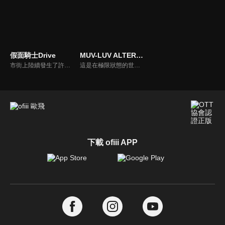
假面騎士Drive
MUV-LUV ALTERNATIVE
市街上陸續發生了許多奇怪的事件，而在發生詭異事件前，許多人會感覺到自己的時間似乎靜止了下來，完全無法控制自己的身體…。這樣的狀況，人們稱之為『泥沼現象』。後來變成社會問題的『泥沼現象』正式命名為『重加速現象』，由警視廳設立的特殊狀況下事件搜查課負責處理應對。
這是在極限狀態的世界中戰鬥的人們紡織的羈絆物語——存在於這個時空，無數的平行世界之一——人類在那裡，驅使著被稱為戰術步行戰鬥機（戰術機）的人形兵器，與宇宙起源生命體「BETA」持續戰鬥了數十年。被逼入滅亡危機的人類，在這殘酷的命運中究竟如何活下去？
下載 ofiii APP