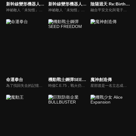
新幹線變形機器人：變革世代
新幹線變形機器人：變革世代(中文版)
陰陽迴天 Re:Birth Verse
神祕敵人「未知怪」突然現身，世界陷入前所未有的危機。為了迎戰這場威脅，「超進化鐵道開發機構（ERDA）」研發出能夠變形成新幹線的機器人兵器──新幹線變形機器人作為對抗手段。中學二年級生大成為尋找失蹤的姊姊，轉學至進開學園，卻意外被選為機器人駕駛員，被迫踏上守護世界的戰場。隨著未知怪再度來襲，大成將與夥伴們並肩作戰，在命運的軌道上寫下熱血與希望的英雄傳說！
神祕敵人「未知怪」突然現身，世界陷入前所未有的危機。為了迎戰這場威脅，「超進化鐵道開發機構（ERDA）」研發出能夠變形成新幹線的機器人兵器──新幹線變形機器人作為對抗手段。中學二年級生大成為尋找失蹤的姊姊，轉學至進開學園，卻意外被選為機器人駕駛員，被迫踏上守護世界的戰場。隨著未知怪再度來襲，大成將與夥伴們並肩作戰，在命運的軌道上寫下熱血與希望的英雄傳說！
融合平安文化與電子機械的異世界——「電祇平安京」為舞台。講述不良高中生業平猛因意外事故而跑到了電祇平安京，並在夢中反覆見到的神秘少女月宮相遇。就在此時，他們遭到被稱為怨人的怪物襲擊而喪命。然而，猛卻在下一瞬間於電祇平安京再度甦醒，察覺到自己進行了時光回溯。為了改變月宮死亡的未來，他決定向安倍晴明學習陰陽術，成為陰陽師並奮戰到底。
命運拳台
機動戰士鋼彈SEED FREEDOM
魔神創造傳
為了找回失去的記憶，少女阿肝參加了神秘的「命運拳台」，但由於在陰差陽錯下使用了禁忌的機甲，因此引發出一系列風暴……內心柔弱善良的少女駕駛著嗜血復仇的機甲，在這座命運拳台上，為了再活一次的執念共同戰鬥。
時值C.E.75，戰火仍未停歇，接連爆發了獨立運動、藍色宇宙策劃的侵略行動等事件……為了平息事態，以拉克絲為首任總裁的世界和平監視機構「羅盤」就此創立，煌等人作為組織成員開始介入各地的鬥爭。就在此際，新興國家「基金國」提議以聯合作戰形式進攻藍色宇宙的總部。
星部渡是一名立志成為超級巨星活躍的 RouTuber。積極向前的他，與夥伴龍神丸在充滿神祕方塊體的異世界展開一場場冒險與戰鬥。