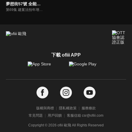
夢想街57號 全能事務所
第69集 建案法拍年增1.85倍！ 體弱建商「落跑潮」才開始？
下載 ofiii APP
版權與商標
隱私權政策
服務條款
常見問題
用戶回饋
客服信箱 csr@ofiii.com
Copyright ©
2026
ofiii 歐飛 All Rights Reserved