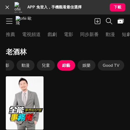
APP 免登入，手機觀看最佳選擇
下載
推薦
電視頻道
戲劇
電影
同步新番
動漫
短
老酒林
電影
動漫
兒童
綜藝
娛樂
Good TV