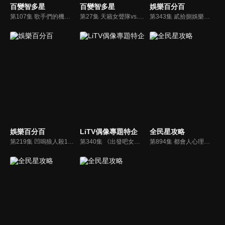
百變智多星
百變智多星
娛樂百分百
第107集 歌手們的機智對決
第27集 天籟女聲隊vs.高亢男聲隊
第343集 貳拾捌娛樂公司
娛樂百分百
LiTV偶像專題特企
全民星攻略
第219集 凹嗚狼人殺10人警長(上)&二年八班開學了
第340集 《出發吧女孩》拜年小專訪
第894集 都會人心理健康指數大賽