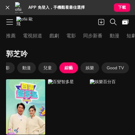
APP 免登入，手機觀看最佳選擇
下載
推薦
電視頻道
戲劇
電影
同步新番
動漫
短
郭芝吟
電影
動漫
兒童
綜藝
娛樂
Good TV