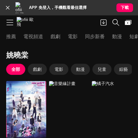
APP 免登入，手機觀看最佳選擇
下載
推薦
電視頻道
戲劇
電影
同步新番
動漫
短
姚曉棠
全部
戲劇
電影
動漫
兒童
綜藝