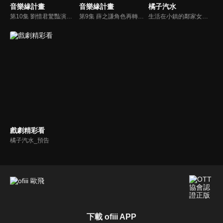
音樂緣計畫
音樂緣計畫
橘子汽水
第10集 劉惜君驚豔演繹薛式情歌，黃子弘凡浪漫舞台甜度爆表
第9集 薛之謙角色再轉換，今晚男女對唱演繹愛的訣別
生活在小鎮的鄰家女孩周漁和來自大城市回來備考的富家少爺程遇舟在小鎮意外相識，兩人在相處中互情愫，因為雙方家庭的緣故被迫分離。所愛隔山海，山海亦可平，多年後兩人再次相遇，心底所有的愛戀噴湧而出，勇敢奔赴。
戲劇精彩看
橘子汽水_預告
下載 ofiii APP