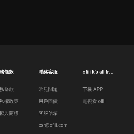
務條款
聯絡客服
ofiii lt’s all free
務條款
常見問題
下載 APP
私權政策
用戶回饋
電視看 ofiii
權與商標
客服信箱
csr@ofiii.com