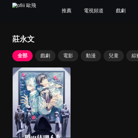
推薦
電視頻道
戲劇
莊永文
全部
戲劇
電影
動漫
兒童
綜