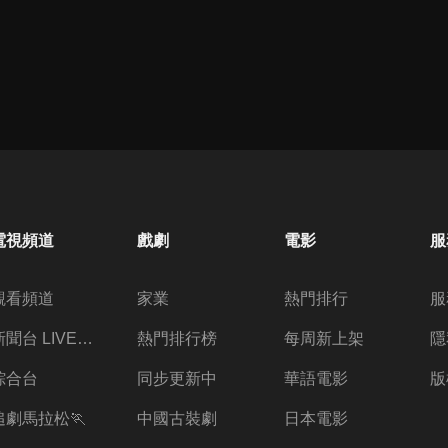
電視頻道
戲劇
電影
服
觀看頻道
家業
熱門排行
服
新聞台 LIVE 直播
熱門排行榜
每周新上架
隱
綜合台
同步更新中
華語電影
版
追劇馬拉松🏃
中國古裝劇
日本電影