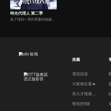
時光代理人 第二季
為了找到一系列罪案的操縱者，程小時求助於肖力，找尋一切藏匿於暗中的蛛絲馬跡。但是擁有未知超能力的兇手在陰影之中，也從沒有停止過陰謀的腳步。神秘能力者如影隨形，身邊夥伴接連遇害，程小時屢次身陷險境。隨著追查深入，一樁多年前的凶案浮出水面。
推薦
電視頻道
大家都在看🔥
長大才懂廣志的偉大
爸啦把8拔