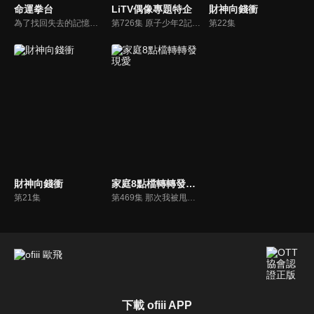
命運拳台
LiTV偶像專題特企
財神向錢衝
為了找回失去的記憶，少女阿肝參加了神秘的「命運拳台」，但由於在陰差陽錯下使用了禁忌的機甲，因此引發出一系列風暴……內心柔弱善良的少女駕駛著嗜血復仇的機甲，在這座命運拳台上，為了再活一次的執念共同戰鬥。
第726集 原子少年2記者會 韓團iKON成員DK擔任一日導師
第22集
財神向錢衝
家庭8點檔轉轉發現愛
第21集
第469集 那次我被甩了，心好痛！
下載 ofiii APP