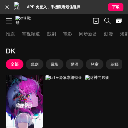
APP 免登入，手機觀看最佳選擇
下載
推薦
電視頻道
戲劇
電影
同步新番
動漫
短
DK
全部
戲劇
電影
動漫
兒童
綜藝