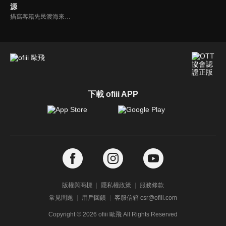
源
描寫客籍先民渡海來台、胼手胝足拓墾新天地，並建立亞洲第一口油井的故事。吳霖芳，一個身形與長相再普通不過的凡人，他用春蠶般的堅持挖開了亞洲第一口油井，也找到心中屬於自己的一口油井，是他畢生的志業，也是生命的最後出路。
下載 ofiii APP
版權與商標
隱私權政策
服務條款
常見問題
用戶回饋
客服信箱 csr@ofiii.com
Copyright ©
2026
ofiii 歐飛 All Rights Reserved