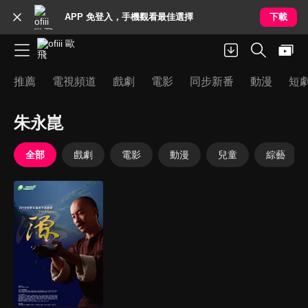
APP 免登入，手機觀看最佳選擇
下載
推薦
電視頻道
戲劇
電影
同步新番
動漫
短
朱永崑
全部
戲劇
電影
動漫
兒童
綜藝