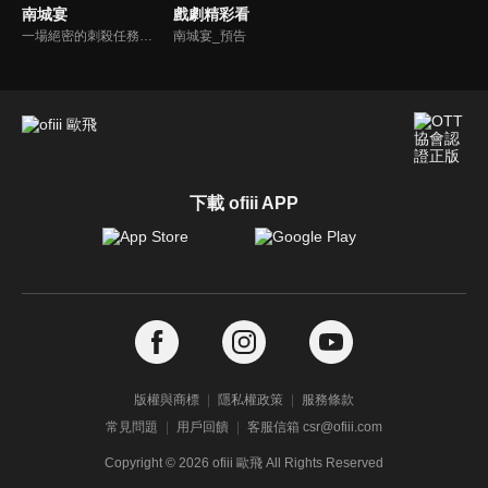
南城宴
戲劇精彩看
一場絕密的刺殺任務，將正義俠女拂曉和腹黑統領晏長昀原本毫不相關的人生交織在一起，一招不慎，拂曉任務失敗變成失憶小白兔，被迫捲入了他的復仇大計，二人在暗流洶湧的朝堂上與危機四伏的江湖中步步為營，陳年冤案得以昭雪，忠良之後終能正名。
南城宴_預告
下載 ofiii APP
版權與商標
隱私權政策
服務條款
常見問題
用戶回饋
客服信箱 csr@ofiii.com
Copyright ©
2026
ofiii 歐飛 All Rights Reserved