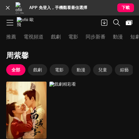
APP 免登入，手機觀看最佳選擇
下載
推薦
電視頻道
戲劇
電影
同步新番
動漫
短
周紫馨
全部
戲劇
電影
動漫
兒童
綜藝