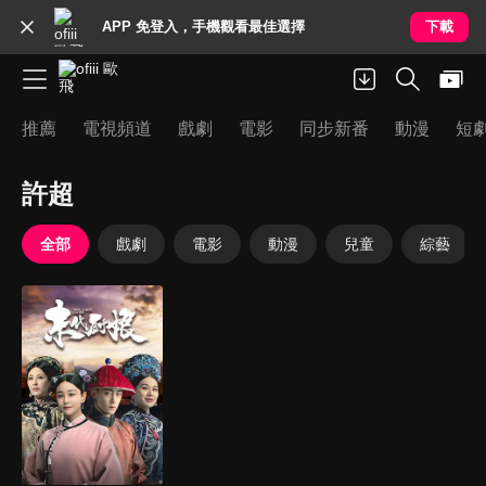
APP 免登入，手機觀看最佳選擇
下載
推薦
電視頻道
戲劇
電影
同步新番
動漫
短
許超
全部
戲劇
電影
動漫
兒童
綜藝