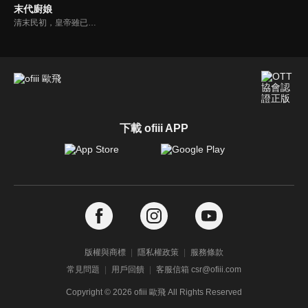
末代廚娘
清末民初，皇帝雖已退位，但紫禁城內仍是君君臣臣的小朝廷。民女容兒陰差陽錯成為宮女後，與侍衞李琪結下淵源。容兒出於對廚藝的悟性頗受壽喜姑姑賞識，壽喜收容兒為徒授其廚技。太監孫立仁誣陷壽喜盜竊宮內珍寶，容兒不甘師傅冤死，與李琪並肩查案。
下載 ofiii APP
版權與商標
隱私權政策
服務條款
常見問題
用戶回饋
客服信箱 csr@ofiii.com
Copyright ©
2026
ofiii 歐飛 All Rights Reserved